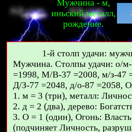
Мужчина - м,
иньcкий металл,
рождениe.
1-й столп удачи: мужчи
Мужчина. Столпы удачи: о/м-7
=1998, М/В-37 =2008, м/з-47 
Д/З-77 =2048, д/о-87 =2058, 
1. м = 3 (три), металл: Личнос
2. д = 2 (два), дерево: Богат
3. О = 1 (один), Огонь: Влас
(подчиняет Личность, разруш