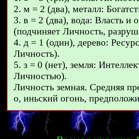
2. м = 2 (два), металл: Богат
3. в = 2 (два), вода: Власть 
(подчиняет Личность, разруш
4. д = 1 (один), дерево: Ресу
Личность).
5. з = 0 (нет), земля: Интелл
Личностью).
Личность земная. Средняя пр
о, иньcкий огoнь, предположит