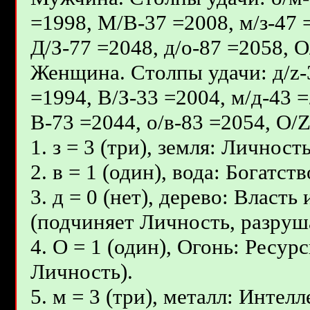
=1998, М/В-37 =2008, м/з-47 
Д/З-77 =2048, д/о-87 =2058, 
Женщина. Столпы удачи: д/z-3
=1994, В/З-33 =2004, м/д-43 =
В-73 =2044, о/в-83 =2054, О/
1. з = 3 (три), земля: Личност
2. в = 1 (один), вода: Богатс
3. д = 0 (нет), дерево: Власт
(подчиняет Личность, разруш
4. О = 1 (один), Огонь: Ресур
Личность).
5. м = 3 (три), металл: Интел