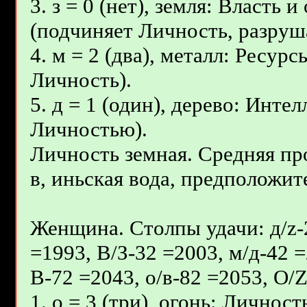
3. з = 0 (нет), земля: Власть
(подчиняет Личность, разруш
4. м = 2 (два), металл: Ресур
Личность).
5. д = 1 (один), дерево: Инте
Личностью).
Личность земная. Средняя пр
в, иньская вода, предположите
Женщина. Столпы удачи: д/z-2
=1993, В/З-32 =2003, м/д-42 =
В-72 =2043, о/в-82 =2053, О/
1. о = 3 (три), огонь: Личност