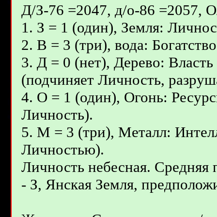
Д/З-76 =2047, д/о-86 =2057, 
1. З = 1 (один), Земля: Личнос
2. В = 3 (три), вода: Богатст
3. Д = 0 (нет), Дерево: Влас
(подчиняет Личность, разруш
4. О = 1 (один), Огонь: Ресур
Личность).
5. М = 3 (три), Металл: Инте
Личностью).
Личность небесная. Средняя
- З, Янcкая Земля, предположи