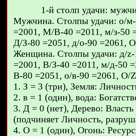
1-й столп удачи: мужчи
Мужчина. Столпы удачи: о/м-1
=2001, М/В-40 =2011, м/з-50 
Д/З-80 =2051, д/о-90 =2061, 
Женщина. Столпы удачи: д/z-1
=2001, В/З-40 =2011, м/д-50 =
В-80 =2051, о/в-90 =2061, О/
1. З = 3 (три), Земля: Личност
2. в = 1 (один), вода: Богатс
3. Д = 0 (нет), Дерево: Влас
(подчиняет Личность, разруш
4. О = 1 (один), Огонь: Ресур