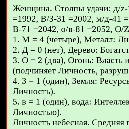
Женщина. Столпы удачи: д/z-1
=1992, В/З-31 =2002, м/д-41 =
В-71 =2042, о/в-81 =2052, О/
1. М = 4 (четыре), Металл: Ли
2. Д = 0 (нет), Дерево: Бога
3. О = 2 (два), Огонь: Власт
(подчиняет Личность, разруш
4. З = 1 (один), Земля: Ресур
Личность).
5. в = 1 (один), вода: Интелл
Личностью).
Личность небесная. Средняя