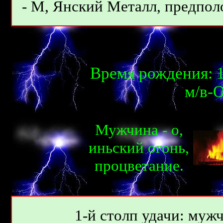
- М, Янcкий Meтaлл, предполо
Время рождения: 1
м/в-О
Мужчина - о,
иньcкий огонь,
процветаниe.
1-й столп удачи: мужч