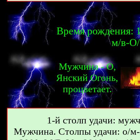
Время рождения: 1
м/в-О
Мужчина - О,
Янcкий Огонь,
процветает.
1-й столп удачи: мужч
Мужчина. Столпы удачи: о/м-9