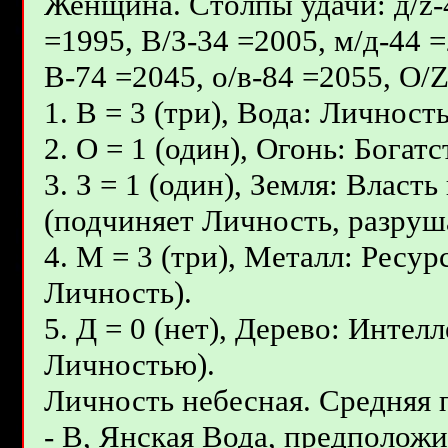
Женщина. Столпы удачи: д/z-4
=1995, В/З-34 =2005, м/д-44 =
В-74 =2045, о/в-84 =2055, О/
1. В = 3 (три), Вода: Личност
2. О = 1 (один), Огонь: Бога
3. З = 1 (один), Земля: Влас
(подчиняет Личность, разруш
4. М = 3 (три), Металл: Ресу
Личность).
5. Д = 0 (нет), Дерево: Инте
Личностью).
Личность небесная. Средняя
- В, Янcкая Вода, предположит