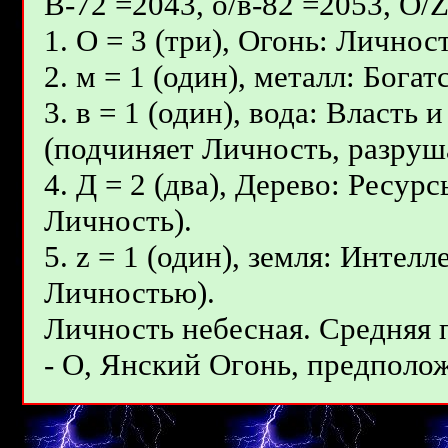
В-72 =2043, о/в-82 =2053, О/
1. О = 3 (три), Огонь: Личнос
2. м = 1 (один), металл: Бог
3. в = 1 (один), вода: Власть
(подчиняет Личность, разруш
4. Д = 2 (два), Дерево: Ресур
Личность).
5. z = 1 (один), земля: Интел
Личностью).
Личность небесная. Средняя
- О, Янcкий Oгoнь, предполож