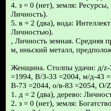
4. з = 0 (нет), земля: Ресурсы
Личность).
5. в = 2 (два), вода: Интелле
Личностью).
, Личность земная. Средняя 
м, иньcкий металл, предполож
Женщина. Столпы удачи: д/z-3
=1994, В/З-33 =2004, м/д-43 =
В-73 =2044, о/в-83 =2054, О/
1. д = 2 (два), дерево: Личнос
2. з = 0 (нет), земля: Богатс