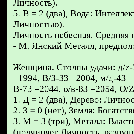
Личность).
5. В = 2 (два), Вода: Интелле
Личностью).
Личность небесная. Средняя
- М, Янcкий Металл, предполо
Женщина. Столпы удачи: д/z-3
=1994, В/З-33 =2004, м/д-43 =
В-73 =2044, о/в-83 =2054, О/
1. Д = 2 (два), Дерево: Лично
2. З = 0 (нет), Земля: Богатс
3. М = 3 (три), Металл: Влас
(подчиняет Личность, разруш