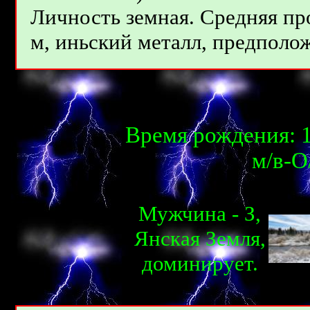
Личность земная. Средняя пр
м, иньcкий металл, предполож
Время рождения: 1
м/в-О
Мужчина - З,
Янcкaя Земля,
доминирует.