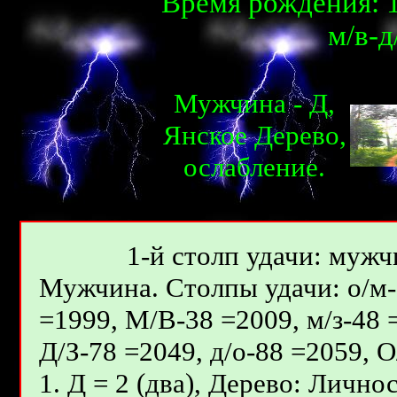
Время рождения: 1
м/в-д
Мужчина - Д,
Янcкое Дерево,
ослабление.
1-й столп удачи: мужчи
Мужчина. Столпы удачи: о/м-8
=1999, М/В-38 =2009, м/з-48 
Д/З-78 =2049, д/о-88 =2059, 
1. Д = 2 (два), Дерево: Лично