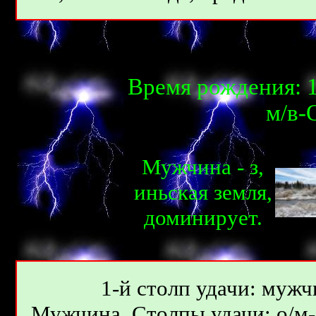
Время рождения: 1
м/в-О
Мужчина - з,
иньcкая земля,
доминирует.
1-й столп удачи: мужчи
Мужчина. Столпы удачи: о/м-7