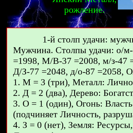
рожлениe.
1-й столп удачи: мужчи
Мужчина. Столпы удачи: о/м-7
=1998, М/В-37 =2008, м/з-47 
Д/З-77 =2048, д/о-87 =2058, 
1. М = 3 (три), Металл: Лично
2. Д = 2 (два), Дерево: Бога
3. О = 1 (один), Огонь: Влас
(подчиняет Личность, разруш
4. З = 0 (нет), Земля: Ресурс