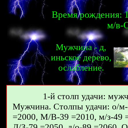
Время рождения: 1
м/в-О
Мужчина - д,
иньcкое дерево,
ослаблениe.
1-й столп удачи: мужч
Мужчина. Столпы удачи: о/м-9
=2000, М/В-39 =2010, м/з-49 
Д/З-79 =2050, д/о-89 =2060, 