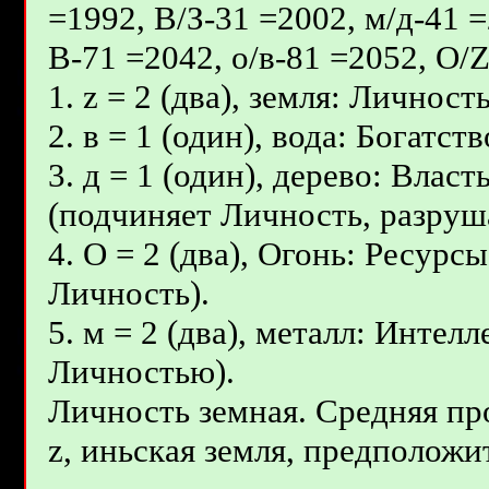
=1992, В/З-31 =2002, м/д-41 =
В-71 =2042, о/в-81 =2052, О/
1. z = 2 (два), земля: Личност
2. в = 1 (один), вода: Богатс
3. д = 1 (один), дерево: Влас
(подчиняет Личность, разруш
4. О = 2 (два), Огонь: Ресурс
Личность).
5. м = 2 (два), металл: Интел
Личностью).
Личность земная. Средняя пр
z, иньcкая земля, предположит