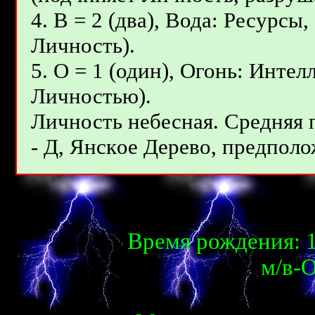
4. В = 2 (два), Вода: Ресурсы
Личность).
5. О = 1 (один), Огонь: Инте
Личностью).
Личность небесная. Средняя
- Д, Янcкoe Дepeвo, предполо
Время рождения: 1
м/в-О