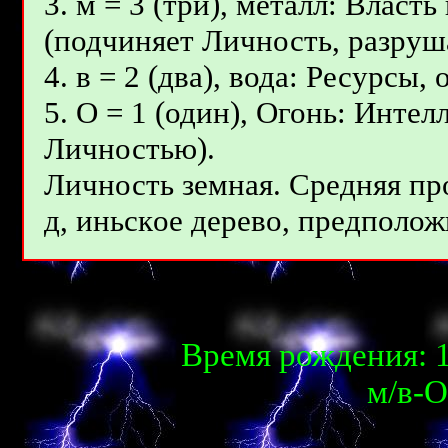
3. м = 3 (три), металл: Власт
(подчиняет Личность, разруш
4. в = 2 (два), вода: Ресурсы
5. О = 1 (один), Огонь: Инте
Личностью).
Личность земная. Средняя пр
д, иньcкoe дepeвo, предположи
Время рождения: 1
м/в-О