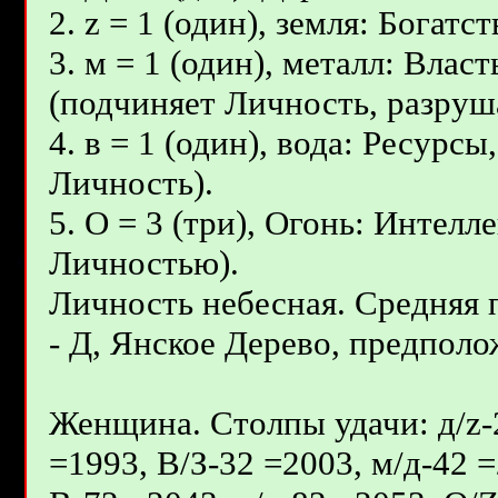
2. z = 1 (один), земля: Богат
3. м = 1 (один), металл: Вла
(подчиняет Личность, разруш
4. в = 1 (один), вода: Ресурс
Личность).
5. О = 3 (три), Огонь: Интел
Личностью).
Личность небесная. Средняя
- Д, Янcкое Дерево, предполож
Женщина. Столпы удачи: д/z-2
=1993, В/З-32 =2003, м/д-42 =