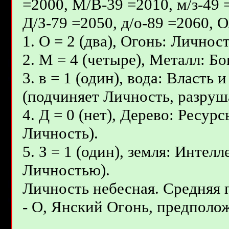
=2000, М/В-39 =2010, м/з-49 
Д/З-79 =2050, д/о-89 =2060, 
1. О = 2 (два), Огонь: Личнос
2. М = 4 (четыре), Металл: Б
3. в = 1 (один), вода: Власть
(подчиняет Личность, разруш
4. Д = 0 (нет), Дерево: Ресур
Личность).
5. З = 1 (один), земля: Интел
Личностью).
Личность небесная. Средняя
- О, Янcкий Oгoнь, предполож