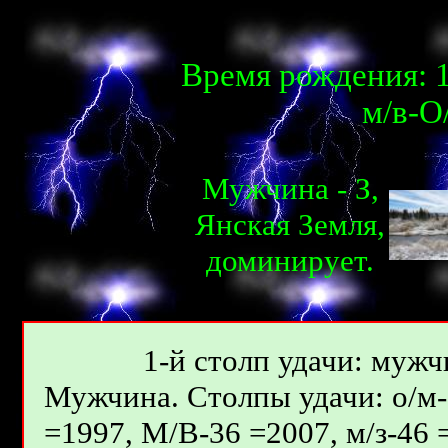
Время рождения: 1
м/в-О
Мужчина - З,
Янcкая Земля,
доминирует.
1-й столп удачи: мужчи
Мужчина. Столпы удачи: о/м-6
=1997, М/В-36 =2007, м/з-46 