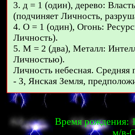
3. д = 1 (один), дерево: Влас
(подчиняет Личность, разруш
4. О = 1 (один), Огонь: Ресур
Личность).
5. М = 2 (два), Металл: Инте
Личностью).
Личность небесная. Средняя
- З, Янcкая Земля, предположи
Время рождения: 1
м/в-О