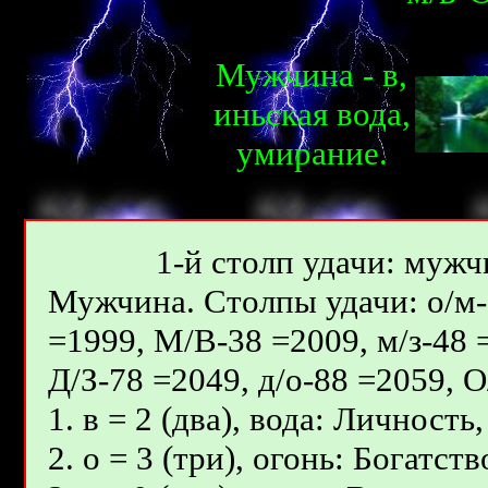
Мужчина - в,
иньская вода,
умирание.
1-й столп удачи: мужчи
Мужчина. Столпы удачи: о/м-8
=1999, М/В-38 =2009, м/з-48 
Д/З-78 =2049, д/о-88 =2059, 
1. в = 2 (два), вода: Личность
2. о = 3 (три), огонь: Богатс