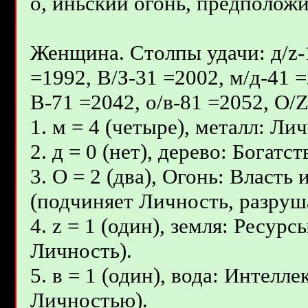
о, иньcкий огонь, предположит
Женщина. Столпы удачи: д/z-1
=1992, В/З-31 =2002, м/д-41 =
В-71 =2042, о/в-81 =2052, О/
1. м = 4 (четыре), металл: Ли
2. д = 0 (нет), дерево: Богат
3. О = 2 (два), Огонь: Власт
(подчиняет Личность, разруш
4. z = 1 (один), земля: Ресур
Личность).
5. в = 1 (один), вода: Интелл
Личностью).