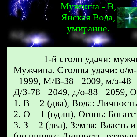
Мужчина - В,
Янcкая Вода,
умираниe.
1-й столп удачи: мужчи
Мужчина. Столпы удачи: о/м-8
=1999, М/В-38 =2009, м/з-48 
Д/З-78 =2049, д/о-88 =2059, 
1. В = 2 (два), Вода: Личность
2. О = 1 (один), Огонь: Бога
3. З = 2 (два), Земля: Власть
(подчиняет Личность, разруш