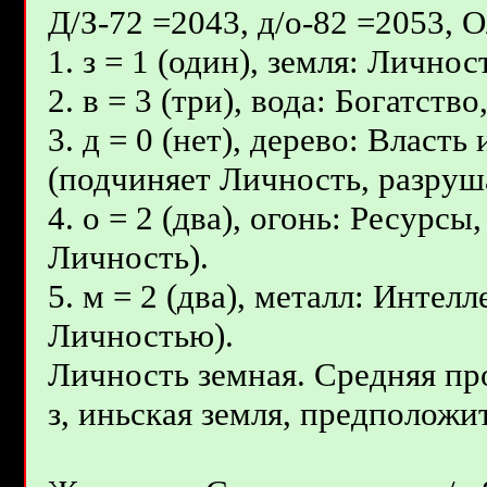
Д/З-72 =2043, д/о-82 =2053, 
1. з = 1 (один), земля: Личнос
2. в = 3 (три), вода: Богатст
3. д = 0 (нет), дерево: Власт
(подчиняет Личность, разруш
4. о = 2 (два), огонь: Ресурс
Личность).
5. м = 2 (два), металл: Интел
Личностью).
Личность земная. Средняя пр
з, иньcкaя земля, предположит