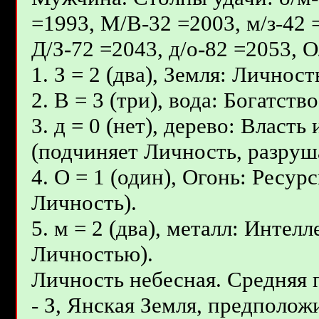
=1993, М/В-32 =2003, м/з-42 
Д/З-72 =2043, д/о-82 =2053, 
1. З = 2 (два), Земля: Личност
2. В = 3 (три), вода: Богатст
3. д = 0 (нет), дерево: Власт
(подчиняет Личность, разруш
4. О = 1 (один), Огонь: Ресур
Личность).
5. м = 2 (два), металл: Интел
Личностью).
Личность небесная. Средняя
- З, Янcкая Земля, предположи