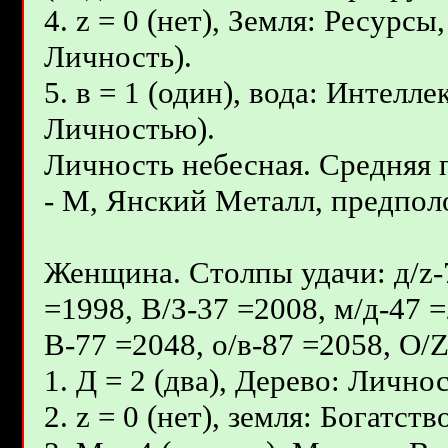
4. z = 0 (нет), Земля: Ресурс
Личность).
5. в = 1 (один), вода: Интелл
Личностью).
Личность небесная. Средняя
- М, Янcкий Металл, предполо
Женщина. Столпы удачи: д/z-7
=1998, В/З-37 =2008, м/д-47 =
В-77 =2048, о/в-87 =2058, О/
1. Д = 2 (два), Дерево: Лично
2. z = 0 (нет), земля: Богатс