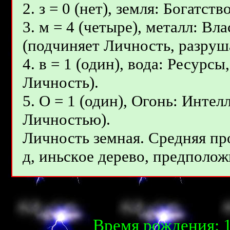
2. з = 0 (нет), земля: Богатс
3. м = 4 (четыре), металл: В
(подчиняет Личность, разруш
4. в = 1 (один), вода: Ресурс
Личность).
5. О = 1 (один), Огонь: Инте
Личностью).
Личность земная. Средняя пр
д, иньcкoe дepeвo, предположи
Время рождения: 1