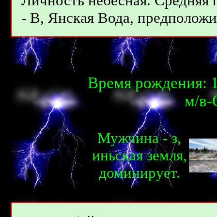
Личность небесная. Средняя
- В, Янcкая Вода, предположит
Время рождения: 1
м/в-
Мужчина - з,
иньcкая земля,
доминирует.