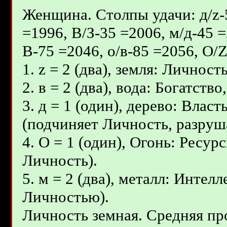
Женщина. Столпы удачи: д/z-5
=1996, В/З-35 =2006, м/д-45 =
В-75 =2046, о/в-85 =2056, О/
1. z = 2 (два), земля: Личност
2. в = 2 (два), вода: Богатст
3. д = 1 (один), дерево: Влас
(подчиняет Личность, разруш
4. О = 1 (один), Огонь: Ресур
Личность).
5. м = 2 (два), металл: Интел
Личностью).
Личность земная. Средняя пр