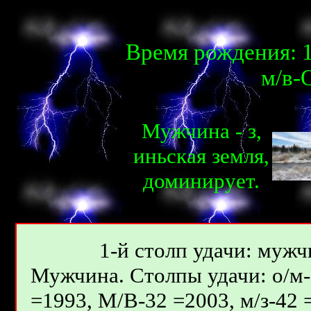
Время рождения: 1
м/в-О
Мужчина - з,
иньcкaя земля,
доминирует.
1-й столп удачи: мужчи
Мужчина. Столпы удачи: о/м-2
=1993, М/В-32 =2003, м/з-42 