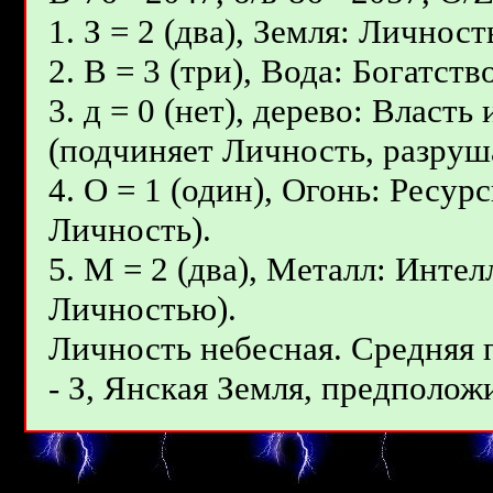
1. З = 2 (два), Земля: Личност
2. В = 3 (три), Вода: Богатс
3. д = 0 (нет), дерево: Власт
(подчиняет Личность, разруш
4. О = 1 (один), Огонь: Ресур
Личность).
5. М = 2 (два), Металл: Инте
Личностью).
Личность небесная. Средняя
- З, Янcкая Земля, предположи