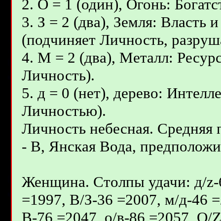
2. О = 1 (один), Огонь: Бога
3. З = 2 (два), Земля: Власть
(подчиняет Личность, разруш
4. М = 2 (два), Металл: Ресур
Личность).
5. д = 0 (нет), дерево: Интел
Личностью).
Личность небесная. Средняя
- В, Янcкая Вода, предположит
Женщина. Столпы удачи: д/z-6
=1997, В/З-36 =2007, м/д-46 =
В-76 =2047, о/в-86 =2057, О/