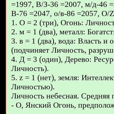
=1997, В/З-36 =2007, м/д-46 =
В-76 =2047, о/в-86 =2057, О/
1. О = 2 (три), Огонь: Личнос
2. м = 1 (два), металл: Богат
3. в = 1 (два), вода: Власть 
(подчиняет Личность, разруш
4. Д = 3 (один), Дерево: Ресу
Личность).
5. z = 1 (нет), земля: Интелл
Личностью).
Личность небесная. Средняя
- О, Янcкий Oгoнь, предполож