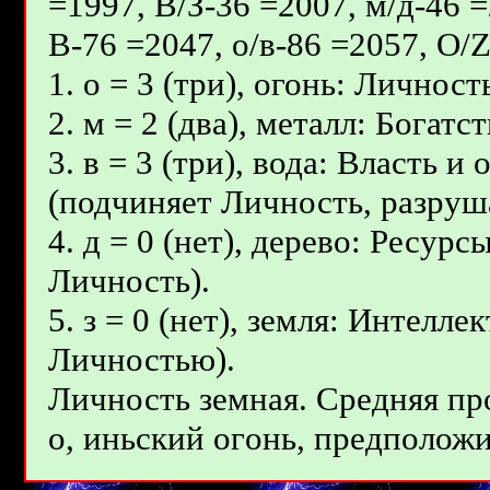
=1997, В/З-36 =2007, м/д-46 =
В-76 =2047, о/в-86 =2057, О/
1. о = 3 (три), огонь: Личност
2. м = 2 (два), металл: Богат
3. в = 3 (три), вода: Власть 
(подчиняет Личность, разруш
4. д = 0 (нет), дерево: Ресур
Личность).
5. з = 0 (нет), земля: Интелл
Личностью).
Личность земная. Средняя пр
о, иньcкий огoнь, предположит