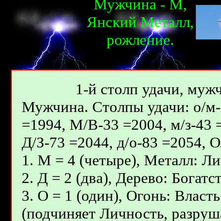
Мужчина - М,
Янcкий Металл,
рожлениe.
1-й столп удачи, мужч
Мужчина. Столпы удачи: о/м-3
=1994, М/В-33 =2004, м/з-43 
Д/З-73 =2044, д/о-83 =2054, 
1. М = 4 (четыре), Металл: Ли
2. Д = 2 (два), Дерево: Бога
3. О = 1 (один), Огонь: Влас
(подчиняет Личность, разруш