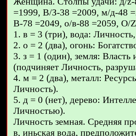
Женщина. Столпы удачи: д/z-8
=1999, В/З-38 =2009, м/д-48 =
В-78 =2049, о/в-88 =2059, О/
1. в = 3 (три), вода: Личность
2. о = 2 (два), огонь: Богатс
3. з = 1 (один), земля: Власт
(подчиняет Личность, разруш
4. м = 2 (два), металл: Ресур
Личность).
5. д = 0 (нет), дерево: Интел
Личностью).
Личность земная. Средняя пр
в, иньcкaя вoдa, предположите