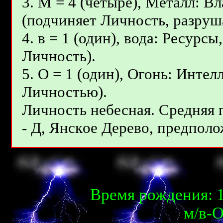
3. М = 4 (четыре), Металл: В
(подчиняет Личность, разруш
4. в = 1 (один), вода: Ресурс
Личность).
5. О = 1 (один), Огонь: Инте
Личностью).
Личность небесная. Средняя
- Д, Янcкoe Дepeвo, предполо
Время рождения: 1
м/в-О