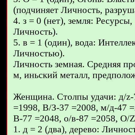
(подчиняет Личность, разруш
4. з = 0 (нет), земля: Ресурсы
Личность).
5. в = 1 (один), вода: Интелл
Личностью).
Личность земная. Средняя пр
м, иньcкий металл, предполож
Женщина. Столпы удачи: д/z-7
=1998, В/З-37 =2008, м/д-47 =
В-77 =2048, о/в-87 =2058, О/
1. д = 2 (два), дерево: Личнос