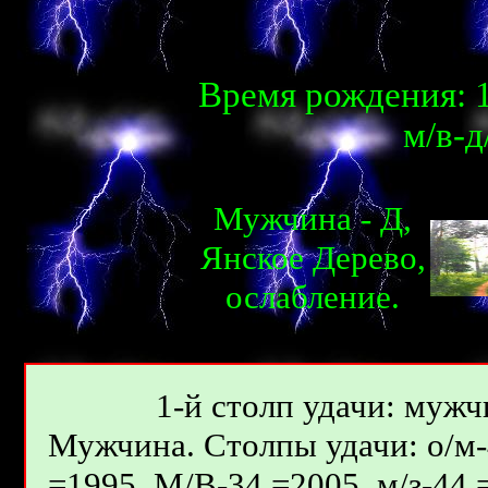
Время рождения: 1
м/в-д
Мужчина - Д,
Янcкое Дерево,
ослабление.
1-й столп удачи: мужчи
Мужчина. Столпы удачи: о/м-4
=1995, М/В-34 =2005, м/з-44 