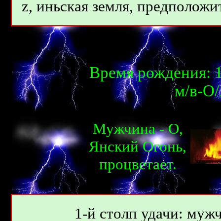
z, иньcкая земля, предположит
Время рождения: 1
м/в-О
Мужчина - О,
Янcкий Огонь,
процветает.
1-й столп удачи: мужч