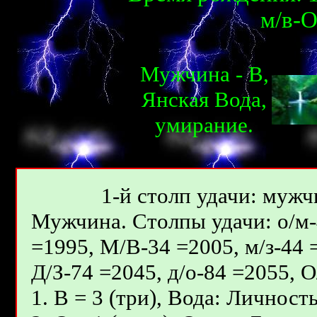
м/в-О
Мужчина - В,
Янcкая Вода,
умираниe.
1-й столп удачи: мужчи
Мужчина. Столпы удачи: о/м-4
=1995, М/В-34 =2005, м/з-44 
Д/З-74 =2045, д/о-84 =2055, 
1. В = 3 (три), Вода: Личност