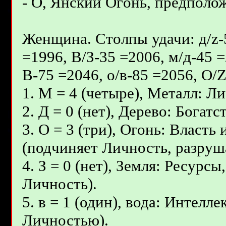
- О, Янcкий Oгoнь, предполож
Женщина. Столпы удачи: д/z-5
=1996, В/З-35 =2006, м/д-45 =
В-75 =2046, о/в-85 =2056, О/
1. М = 4 (четыре), Металл: Ли
2. Д = 0 (нет), Дерево: Бога
3. О = 3 (три), Огонь: Власт
(подчиняет Личность, разруш
4. З = 0 (нет), Земля: Ресурс
Личность).
5. в = 1 (один), вода: Интелл
Личностью).