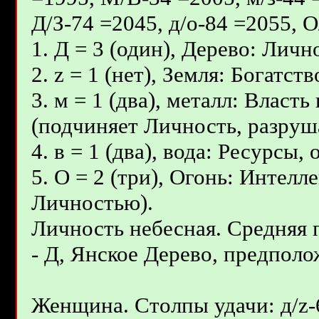
Д/З-74 =2045, д/о-84 =2055, 
1. Д = 3 (один), Дерево: Личн
2. z = 1 (нет), Земля: Богатс
3. м = 1 (два), металл: Власт
(подчиняет Личность, разруш
4. в = 1 (два), вода: Ресурсы
5. О = 2 (три), Огонь: Интел
Личностью).
Личность небесная. Средняя
- Д, Янcкое Дерево, предполо
Женщина. Столпы удачи: д/z-6