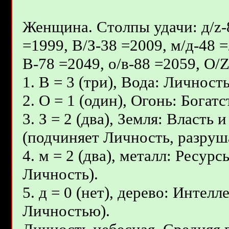
Женщина. Столпы удачи: д/z-8
=1999, В/З-38 =2009, м/д-48 =
В-78 =2049, о/в-88 =2059, О/
1. В = 3 (три), Вода: Личност
2. О = 1 (один), Огонь: Бога
3. З = 2 (два), Земля: Власть
(подчиняет Личность, разруш
4. м = 2 (два), металл: Ресур
Личность).
5. д = 0 (нет), дерево: Интел
Личностью).