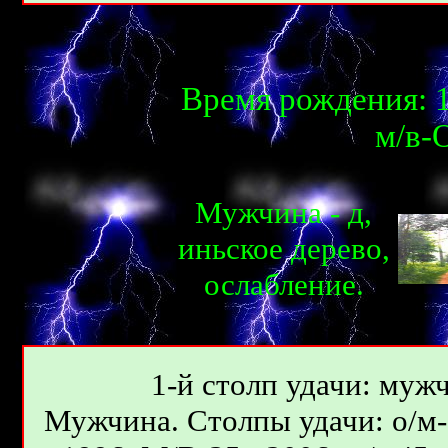
Время рождения: 1
м/в-О
Мужчина - д,
иньcкое дерево,
ослаблениe.
1-й столп удачи: мужч
Мужчина. Столпы удачи: о/м-5