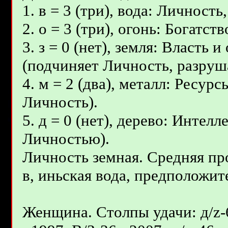
1. в = 3 (три), вода: Личность
2. о = 3 (три), огонь: Богатс
3. з = 0 (нет), земля: Власть
(подчиняет Личность, разруш
4. м = 2 (два), металл: Ресур
Личность).
5. д = 0 (нет), дерево: Интел
Личностью).
Личность земная. Средняя пр
в, иньская вода, предположите
Женщина. Столпы удачи: д/z-6