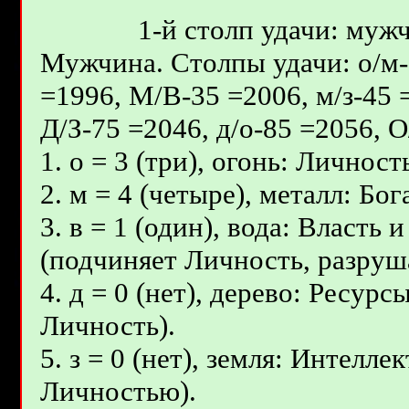
1-й столп удачи: мужч
Мужчина. Столпы удачи: о/м-5
=1996, М/В-35 =2006, м/з-45 
Д/З-75 =2046, д/о-85 =2056, 
1. о = 3 (три), огонь: Личност
2. м = 4 (четыре), металл: Б
3. в = 1 (один), вода: Власть
(подчиняет Личность, разруш
4. д = 0 (нет), дерево: Ресур
Личность).
5. з = 0 (нет), земля: Интелл
Личностью).