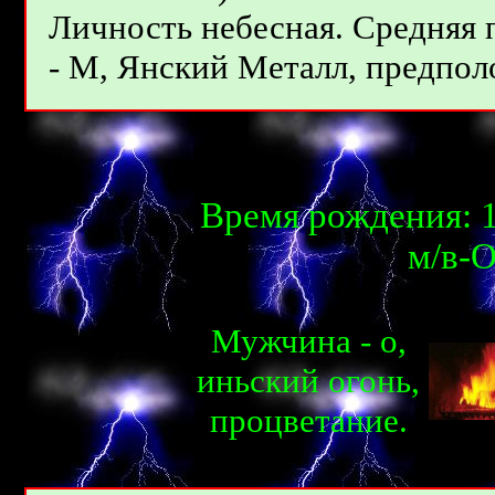
Личность небесная. Средняя
- М, Янcкий Meтaлл, предполо
Время рождения: 1
м/в-О
Мужчина - о,
иньcкий огонь,
процветаниe.