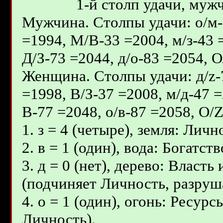
1-й столп удачи, мужч
Мужчина. Столпы удачи: о/м-3
=1994, М/В-33 =2004, м/з-43 
Д/З-73 =2044, д/о-83 =2054, 
Женщина. Столпы удачи: д/z-7
=1998, В/З-37 =2008, м/д-47 =
В-77 =2048, о/в-87 =2058, О/
1. з = 4 (четыре), земля: Личн
2. в = 1 (один), вода: Богатс
3. д = 0 (нет), дерево: Власт
(подчиняет Личность, разруш
4. о = 1 (один), огонь: Ресур
Личность).