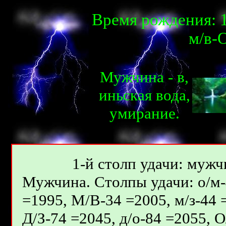
Время рождения: 1
м/в-О
Мужчина - в,
иньская вода,
умирание.
1-й столп удачи: мужчи
Мужчина. Столпы удачи: о/м-4
=1995, М/В-34 =2005, м/з-44 
Д/З-74 =2045, д/о-84 =2055, 