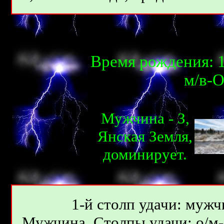
Время рождения: 1
м/в-О
Мужчина - З,
Янcкая Земля,
доминирует.
1-й столп удачи: мужчи
Мужчина. Столпы удачи: о/м-2