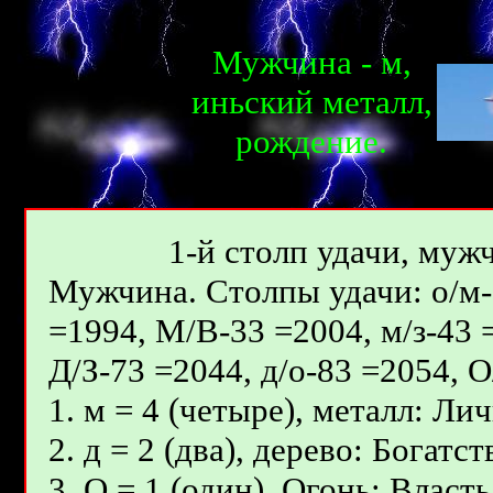
Мужчина - м,
иньcкий металл,
рождениe.
1-й столп удачи, мужч
Мужчина. Столпы удачи: о/м-3
=1994, М/В-33 =2004, м/з-43 
Д/З-73 =2044, д/о-83 =2054, 
1. м = 4 (четыре), металл: Ли
2. д = 2 (два), дерево: Богат
3. О = 1 (один), Огонь: Влас