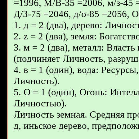
=1996, М/В-35 =2006, м/з-45 
Д/З-75 =2046, д/о-85 =2056, 
1. д = 2 (два), дерево: Личнос
2. z = 2 (два), земля: Богатс
3. м = 2 (два), металл: Власт
(подчиняет Личность, разруш
4. в = 1 (один), вода: Ресурс
Личность).
5. О = 1 (один), Огонь: Инте
Личностью).
Личность земная. Средняя пр
д, иньcкое дерево, предположи