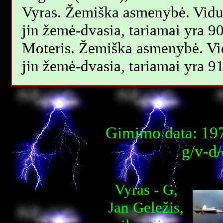
Vyras. Žemiška asmenybė. Vidu
jin žemė-dvasia, tariamai yra 9
Moteris. Žemiška asmenybė. Vi
jin žemė-dvasia, tariamai yra 9
Gimimo data: 197
g/v-d
Vyras - G,
Jan Geležis,