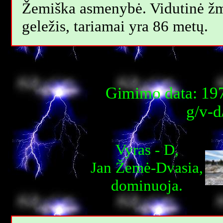
Žemiška asmenybė. Vidutinė žm
geležis, tariamai yra 86 metų.
Gimimo data: 197
g/v-d
Vyras - D,
Jan Žemė-Dvasia,
dominuoja.