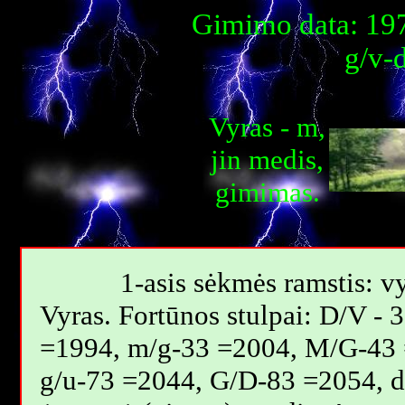
Gimimo data: 197
g/v-
Vyras - m,
jin medis,
gimimas.
1-asis sėkmės ramstis: vy
Vyras. Fortūnos stulpai: D/V -
=1994, m/g-33 =2004, M/G-43 
g/u-73 =2044, G/D-83 =2054, 