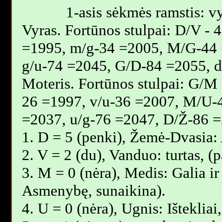
1-asis sėkmės ramstis: vy
Vyras. Fortūnos stulpai: D/V -
=1995, m/g-34 =2005, M/G-44 
g/u-74 =2045, G/D-84 =2055, 
Moteris. Fortūnos stulpai: G/M
26 =1997, v/u-36 =2007, M/U-
=2037, u/g-76 =2047, D/Ž-86 =
1. D = 5 (penki), Žemė-Dvasia:
2. V = 2 (du), Vanduo: turtas, (
3. M = 0 (nėra), Medis: Galia ir 
Asmenybę, sunaikina).
4. U = 0 (nėra), Ugnis: Išteklia