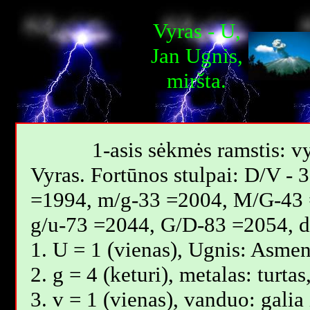
Vyras - U,
Jan Ugnis,
miršta.
1-asis sėkmės ramstis: vy
Vyras. Fortūnos stulpai: D/V -
=1994, m/g-33 =2004, M/G-43 
g/u-73 =2044, G/D-83 =2054, 
1. U = 1 (vienas), Ugnis: Asmen
2. g = 4 (keturi), metalas: turt
3. v = 1 (vienas), vanduo: galia 