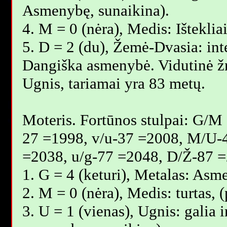
Asmenybę, sunaikina).
4. M = 0 (nėra), Medis: Išteklia
5. D = 2 (du), Žemė-Dvasia: inte
Dangiška asmenybė. Vidutinė 
Ugnis, tariamai yra 83 metų.
Moteris. Fortūnos stulpai: G/M
27 =1998, v/u-37 =2008, M/U-
=2038, u/g-77 =2048, D/Ž-87 =
1. G = 4 (keturi), Metalas: Asm
2. M = 0 (nėra), Medis: turtas,
3. U = 1 (vienas), Ugnis: galia i