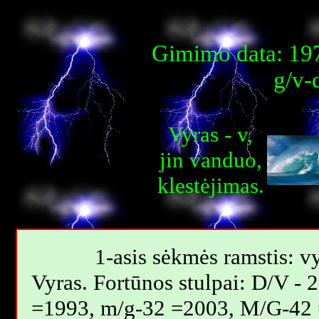
Gimimo data: 197
g/v-
Vyras - v,
jin vanduo,
klestėjimas.
1-asis sėkmės ramstis: vy
Vyras. Fortūnos stulpai: D/V -
=1993, m/g-32 =2003, M/G-42 