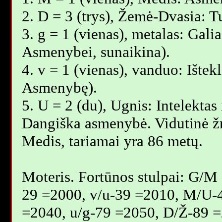
2. D = 3 (trys), Žemė-Dvasia: T
3. g = 1 (vienas), metalas: Galia
Asmenybei, sunaikina).
4. v = 1 (vienas), vanduo: Ištekl
Asmenybę).
5. U = 2 (du), Ugnis: Intelektas 
Dangiška asmenybė. Vidutinė 
Мedis, tariamai yra 86 metų.
Moteris. Fortūnos stulpai: G/M
29 =2000, v/u-39 =2010, M/U-
=2040, u/g-79 =2050, D/Ž-89 =