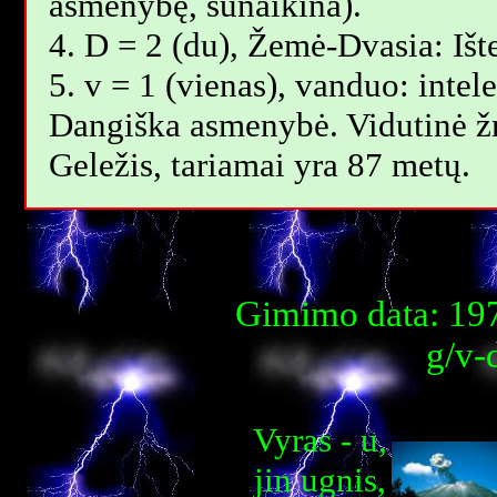
asmenybę, sunaikina).
4. D = 2 (du), Žemė-Dvasia: Ište
5. v = 1 (vienas), vanduo: intel
Dangiška asmenybė. Vidutinė 
Geležis, tariamai yra 87 metų.
Gimimo data: 197
g/v-
Vyras - u,
jin ugnis,