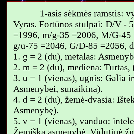
1-asis sėkmės ramstis: vy
Vyras. Fortūnos stulpai: D/V -
=1996, m/g-35 =2006, M/G-45 
g/u-75 =2046, G/D-85 =2056, 
1. g = 2 (du), metalas: Asmenyb
2. m = 2 (du), mediena: Turtas,
3. u = 1 (vienas), ugnis: Galia i
Asmenybei, sunaikina).
4. d = 2 (du), žemė-dvasia: Ištek
Asmenybę).
5. v = 1 (vienas), vanduo: intele
Žemiška asmenybė. Vidutinė žm