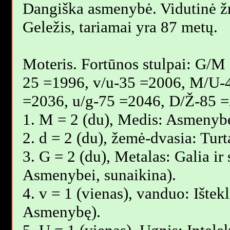
Dangiška asmenybė. Vidutinė 
Geležis, tariamai yra 87 metų.
Moteris. Fortūnos stulpai: G/M
25 =1996, v/u-35 =2006, M/U-
=2036, u/g-75 =2046, D/Ž-85 =
1. M = 2 (du), Medis: Asmenybė
2. d = 2 (du), žemė-dvasia: Tur
3. G = 2 (du), Metalas: Galia ir 
Asmenybei, sunaikina).
4. v = 1 (vienas), vanduo: Ištekl
Asmenybę).