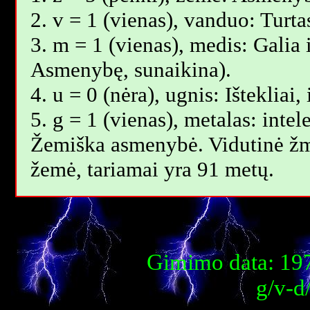
2. v = 1 (vienas), vanduo: Turt
3. m = 1 (vienas), medis: Galia i
Asmenybę, sunaikina).
4. u = 0 (nėra), ugnis: Ištekliai
5. g = 1 (vienas), metalas: intel
Žemiška asmenybė. Vidutinė žm
žemė, tariamai yra 91 metų.
Gimimo data: 197
g/v-d