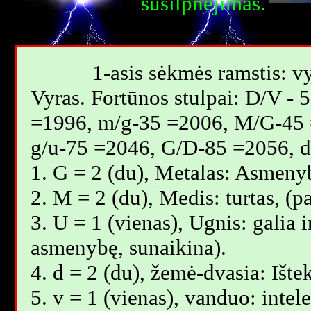
susilpnėjimas.
1-asis sėkmės ramstis: vy
Vyras. Fortūnos stulpai: D/V -
=1996, m/g-35 =2006, M/G-45 
g/u-75 =2046, G/D-85 =2056, 
1. G = 2 (du), Metalas: Asmenyb
2. M = 2 (du), Medis: turtas, (
3. U = 1 (vienas), Ugnis: galia i
asmenybę, sunaikina).
4. d = 2 (du), žemė-dvasia: Ište
5. v = 1 (vienas), vanduo: intel