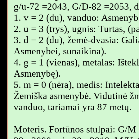
g/u-72 =2043, G/D-82 =2053, 
1. v = 2 (du), vanduo: Asmenybė
2. u = 3 (trys), ugnis: Turtas, 
3. d = 2 (du), žemė-dvasia: Galia
Asmenybei, sunaikina).
4. g = 1 (vienas), metalas: Ištek
Asmenybę).
5. m = 0 (nėra), medis: Intelekta
Žemiška asmenybė. Vidutinė žm
vanduo, tariamai yra 87 metų.
Moteris. Fortūnos stulpai: G/M