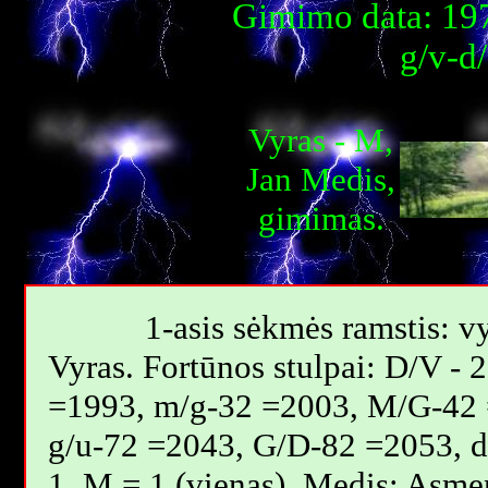
Gimimo data: 197
g/v-d
Vyras - M,
Jan Мedis,
gimimas.
1-asis sėkmės ramstis: vy
Vyras. Fortūnos stulpai: D/V -
=1993, m/g-32 =2003, M/G-42 
g/u-72 =2043, G/D-82 =2053, 
1. M = 1 (vienas), Medis: Asme