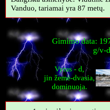
Vanduo, tariamai yra 87 metų.
Gimimo data: 197
g/v-
Vyras - d,
jin žemė-dvasia,
dominuoja.