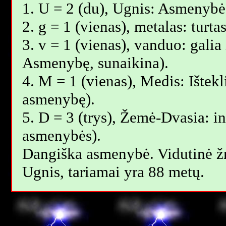
1. U = 2 (du), Ugnis: Asmenybė,
2. g = 1 (vienas), metalas: turt
3. v = 1 (vienas), vanduo: galia 
Asmenybę, sunaikina).
4. M = 1 (vienas), Medis: Ištekl
asmenybę).
5. D = 3 (trys), Žemė-Dvasia: int
asmenybės).
Dangiška asmenybė. Vidutinė 
Ugnis, tariamai yra 88 metų.