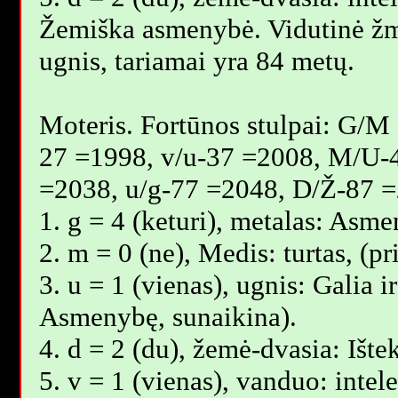
Žemiška asmenybė. Vidutinė žm
ugnis, tariamai yra 84 metų.
Moteris. Fortūnos stulpai: G/M
27 =1998, v/u-37 =2008, M/U-
=2038, u/g-77 =2048, D/Ž-87 =
1. g = 4 (keturi), metalas: Asm
2. m = 0 (ne), Medis: turtas, (
3. u = 1 (vienas), ugnis: Galia i
Asmenybę, sunaikina).
4. d = 2 (du), žemė-dvasia: Ište
5. v = 1 (vienas), vanduo: intel