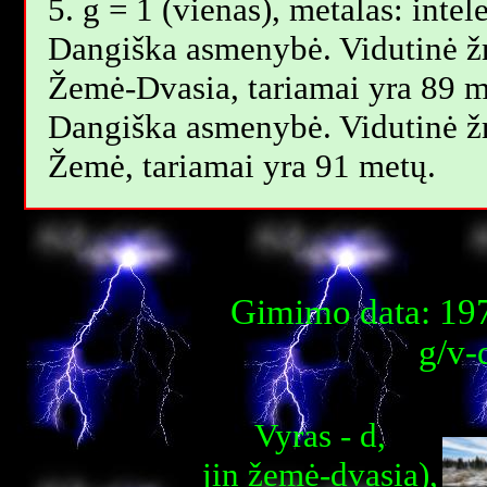
5. g = 1 (vienas), metalas: intel
Dangiška asmenybė. Vidutinė 
Žemė-Dvasia, tariamai yra 89 m
Dangiška asmenybė. Vidutinė 
Žemė, tariamai yra 91 metų.
Gimimo data: 197
g/v-
Vyras - d,
jin žemė-dvasia),