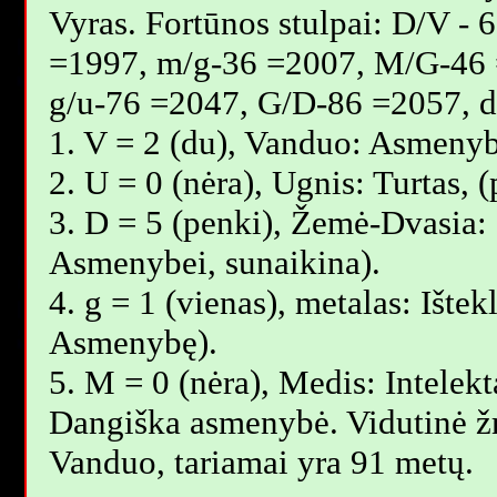
Vyras. Fortūnos stulpai: D/V -
=1997, m/g-36 =2007, M/G-46 
g/u-76 =2047, G/D-86 =2057, 
1. V = 2 (du), Vanduo: Asmenyb
2. U = 0 (nėra), Ugnis: Turtas,
3. D = 5 (penki), Žemė-Dvasia: G
Asmenybei, sunaikina).
4. g = 1 (vienas), metalas: Ištek
Asmenybę).
5. M = 0 (nėra), Medis: Intelekt
Dangiška asmenybė. Vidutinė 
Vanduo, tariamai yra 91 metų.