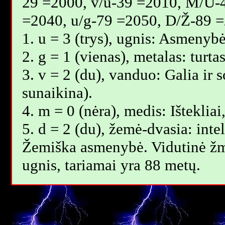
29 =2000, v/u-39 =2010, M/U-
=2040, u/g-79 =2050, D/Ž-89 =
1. u = 3 (trys), ugnis: Asmenybė
2. g = 1 (vienas), metalas: turt
3. v = 2 (du), vanduo: Galia ir 
sunaikina).
4. m = 0 (nėra), medis: Išteklia
5. d = 2 (du), žemė-dvasia: inte
Žemiška asmenybė. Vidutinė žm
ugnis, tariamai yra 88 metų.