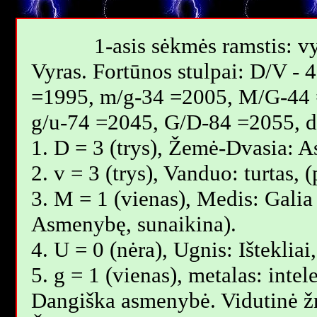
1-asis sėkmės ramstis: vy
Vyras. Fortūnos stulpai: D/V -
=1995, m/g-34 =2005, M/G-44 
g/u-74 =2045, G/D-84 =2055, 
1. D = 3 (trys), Žemė-Dvasia: 
2. v = 3 (trys), Vanduo: turtas,
3. M = 1 (vienas), Medis: Galia 
Asmenybę, sunaikina).
4. U = 0 (nėra), Ugnis: Išteklia
5. g = 1 (vienas), metalas: intel
Dangiška asmenybė. Vidutinė 