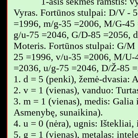
1-asis sėkmės ramstis: vy
Vyras. Fortūnos stulpai: D/V -
=1996, m/g-35 =2006, M/G-45 
g/u-75 =2046, G/D-85 =2056, 
Moteris. Fortūnos stulpai: G/M
25 =1996, v/u-35 =2006, M/U-
=2036, u/g-75 =2046, D/Ž-85 =
1. d = 5 (penki), žemė-dvasia: 
2. v = 1 (vienas), vanduo: Turt
3. m = 1 (vienas), medis: Galia i
Asmenybę, sunaikina).
4. u = 0 (nėra), ugnis: Ištekliai
5. g = 1 (vienas), metalas: intel