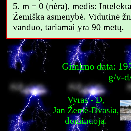
5. m = 0 (nėra), medis: Intelekta
Žemiška asmenybė. Vidutinė žm
vanduo, tariamai yra 90 metų.
Gimimo data: 197
g/v-d
Vyras - D,
Jan Žemė-Dvasia,
dominuoja.