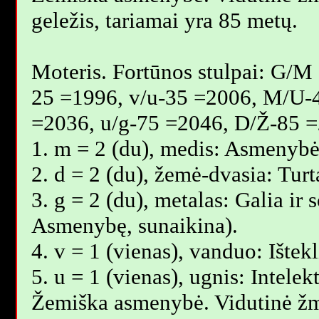
geležis, tariamai yra 85 metų.
Moteris. Fortūnos stulpai: G/M
25 =1996, v/u-35 =2006, M/U-
=2036, u/g-75 =2046, D/Ž-85 =
1. m = 2 (du), medis: Asmenybė,
2. d = 2 (du), žemė-dvasia: Tur
3. g = 2 (du), metalas: Galia ir 
Asmenybę, sunaikina).
4. v = 1 (vienas), vanduo: Ištek
5. u = 1 (vienas), ugnis: Intelek
Žemiška asmenybė. Vidutinė ž