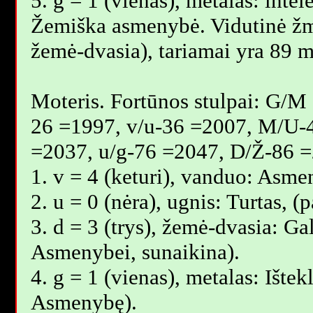
5. g = 1 (vienas), metalas: intel
Žemiška asmenybė. Vidutinė ž
žemė-dvasia), tariamai yra 89 m
Moteris. Fortūnos stulpai: G/M
26 =1997, v/u-36 =2007, M/U-
=2037, u/g-76 =2047, D/Ž-86 =
1. v = 4 (keturi), vanduo: Asme
2. u = 0 (nėra), ugnis: Turtas, 
3. d = 3 (trys), žemė-dvasia: Gal
Asmenybei, sunaikina).
4. g = 1 (vienas), metalas: Ištek
Asmenybę).