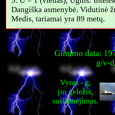
5. U = 1 (vienas), Ugnis: Intelek
Dangiška asmenybė. Vidutinė 
Мedis, tariamai yra 89 metų.
Gimimo data: 197
g/v-d
Vyras - g,
jin geležis,
susilpnėjimas.