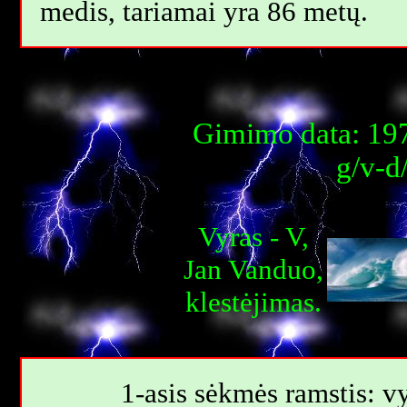
medis, tariamai yra 86 metų.
Gimimo data: 197
g/v-d
Vyras - V,
Jan Vanduo,
klestėjimas.
1-asis sėkmės ramstis: vy