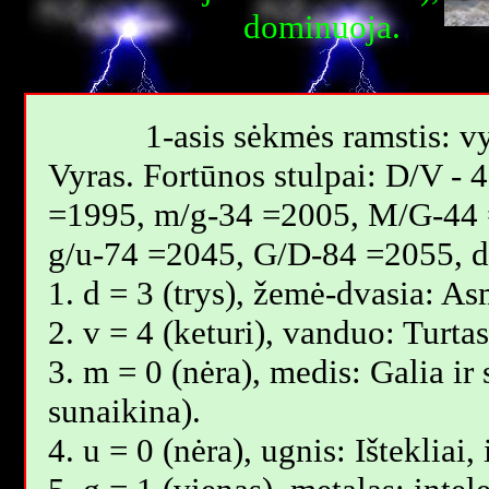
dominuoja.
1-asis sėkmės ramstis: vy
Vyras. Fortūnos stulpai: D/V -
=1995, m/g-34 =2005, M/G-44 
g/u-74 =2045, G/D-84 =2055, 
1. d = 3 (trys), žemė-dvasia: A
2. v = 4 (keturi), vanduo: Turt
3. m = 0 (nėra), medis: Galia ir
sunaikina).
4. u = 0 (nėra), ugnis: Ištekliai