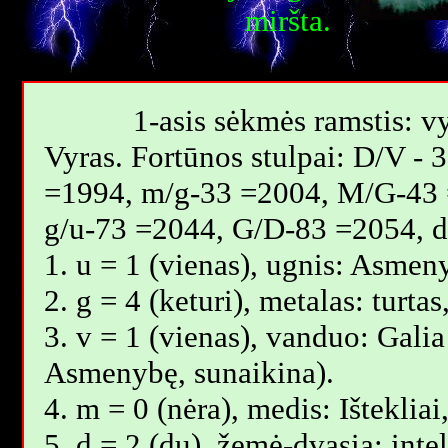
miršta.
1-asis sėkmės ramstis: vy
Vyras. Fortūnos stulpai: D/V -
=1994, m/g-33 =2004, M/G-43 
g/u-73 =2044, G/D-83 =2054, 
1. u = 1 (vienas), ugnis: Asmen
2. g = 4 (keturi), metalas: turt
3. v = 1 (vienas), vanduo: Galia 
Asmenybę, sunaikina).
4. m = 0 (nėra), medis: Išteklia
5. d = 2 (du), žemė-dvasia: inte