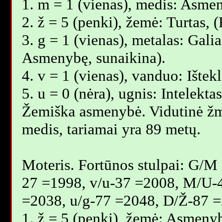
1. m = 1 (vienas), medis: Asmen
2. ž = 5 (penki), žemė: Turtas,
3. g = 1 (vienas), metalas: Galia
Asmenybę, sunaikina).
4. v = 1 (vienas), vanduo: Ištek
5. u = 0 (nėra), ugnis: Intelekta
Žemiška asmenybė. Vidutinė ž
medis, tariamai yra 89 metų.
Moteris. Fortūnos stulpai: G/M
27 =1998, v/u-37 =2008, M/U-
=2038, u/g-77 =2048, D/Ž-87 =
1. ž = 5 (penki), žemė: Asmenyb