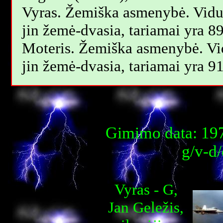
Vyras. Žemiška asmenybė. Vidu
jin žemė-dvasia, tariamai yra 8
Moteris. Žemiška asmenybė. Vi
jin žemė-dvasia, tariamai yra 9
Gimimo data: 197
g/v-d
Vyras - G,
Jan Geležis,