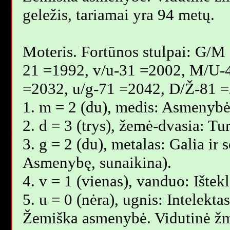
geležis, tariamai yra 94 metų.
Moteris. Fortūnos stulpai: G/M
21 =1992, v/u-31 =2002, M/U-
=2032, u/g-71 =2042, D/Ž-81 =
1. m = 2 (du), medis: Asmenybė,
2. d = 3 (trys), žemė-dvasia: T
3. g = 2 (du), metalas: Galia ir 
Asmenybę, sunaikina).
4. v = 1 (vienas), vanduo: Ištek
5. u = 0 (nėra), ugnis: Intelekta
Žemiška asmenybė. Vidutinė ž