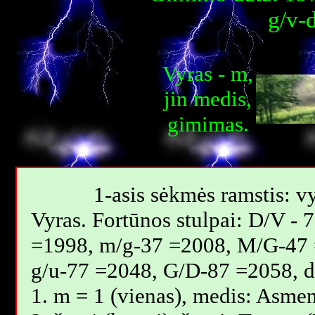
g/v-
Vyras - m,
jin medis,
gimimas.
1-asis sėkmės ramstis: vy
Vyras. Fortūnos stulpai: D/V -
=1998, m/g-37 =2008, M/G-47 
g/u-77 =2048, G/D-87 =2058, 
1. m = 1 (vienas), medis: Asmen