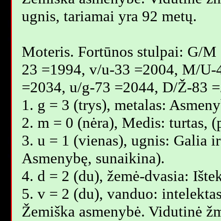
ugnis, tariamai yra 92 metų.
Moteris. Fortūnos stulpai: G/M
23 =1994, v/u-33 =2004, M/U-
=2034, u/g-73 =2044, D/Ž-83 =
1. g = 3 (trys), metalas: Asmeny
2. m = 0 (nėra), Medis: turtas,
3. u = 1 (vienas), ugnis: Galia i
Asmenybę, sunaikina).
4. d = 2 (du), žemė-dvasia: Ište
5. v = 2 (du), vanduo: intelekta
Žemiška asmenybė. Vidutinė žm