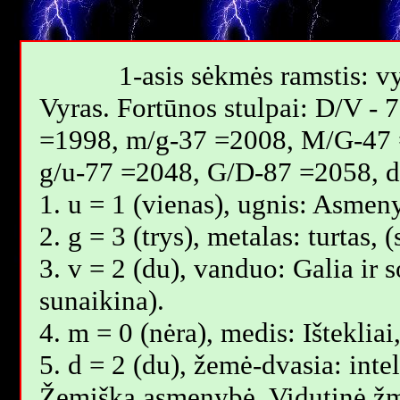
1-asis sėkmės ramstis: vy
Vyras. Fortūnos stulpai: D/V -
=1998, m/g-37 =2008, M/G-47 
g/u-77 =2048, G/D-87 =2058, 
1. u = 1 (vienas), ugnis: Asmen
2. g = 3 (trys), metalas: turtas
3. v = 2 (du), vanduo: Galia ir 
sunaikina).
4. m = 0 (nėra), medis: Išteklia
5. d = 2 (du), žemė-dvasia: inte
Žemiška asmenybė. Vidutinė žm