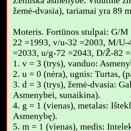
Žemiška asmenybė. Vidutinė ž
žemė-dvasia), tariamai yra 89 m
Moteris. Fortūnos stulpai: G/M
22 =1993, v/u-32 =2003, M/U-
=2033, u/g-72 =2043, D/Ž-82 =
1. v = 3 (trys), vanduo: Asmeny
2. u = 0 (nėra), ugnis: Turtas, 
3. d = 3 (trys), žemė-dvasia: Gal
Asmenybei, sunaikina).
4. g = 1 (vienas), metalas: Ištek
Asmenybę).
5. m = 1 (vienas), medis: Intele