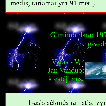
medis, tariamai yra 91 metų.
Gimimo data: 197
g/v-d
Vyras - V,
Jan Vanduo,
klestėjimas.
1-asis sėkmės ramstis: vyr