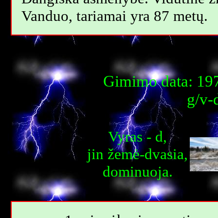
Vanduo, tariamai yra 87 metų.
Gimimo data: 197
g/v-
Vyras - d,
jin žemė-dvasia,
dominuoja.