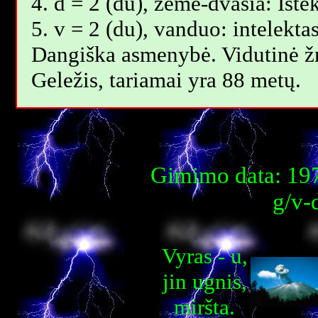
4. d = 2 (du), žemė-dvasia: Ište
5. v = 2 (du), vanduo: intelekta
Dangiška asmenybė. Vidutinė 
Geležis, tariamai yra 88 metų.
Gimimo data: 197
g/v-
Vyras - u,
jin ugnis,
miršta.