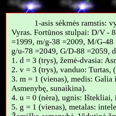
1-asis sėkmės ramstis: vy
Vyras. Fortūnos stulpai: D/V -
=1999, m/g-38 =2009, M/G-48 
g/u-78 =2049, G/D-88 =2059, 
1. d = 3 (trys), žemė-dvasia: A
2. v = 3 (trys), vanduo: Turtas
3. m = 1 (vienas), medis: Galia i
Asmenybę, sunaikina).
4. u = 0 (nėra), ugnis: Ištekliai
5. g = 1 (vienas), metalas: intel