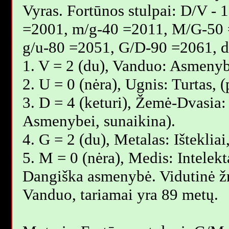
Vyras. Fortūnos stulpai: D/V -
=2001, m/g-40 =2011, M/G-50 
g/u-80 =2051, G/D-90 =2061, 
1. V = 2 (du), Vanduo: Asmenyb
2. U = 0 (nėra), Ugnis: Turtas,
3. D = 4 (keturi), Žemė-Dvasia: 
Asmenybei, sunaikina).
4. G = 2 (du), Metalas: Išteklia
5. M = 0 (nėra), Medis: Intelekt
Dangiška asmenybė. Vidutinė 
Vanduo, tariamai yra 89 metų.