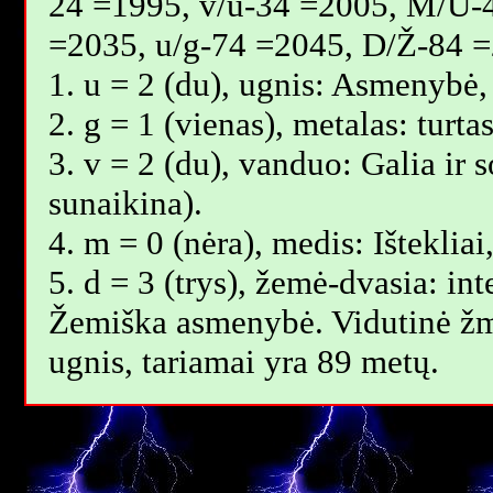
24 =1995, v/u-34 =2005, M/U-
=2035, u/g-74 =2045, D/Ž-84 =
1. u = 2 (du), ugnis: Asmenybė,
2. g = 1 (vienas), metalas: turt
3. v = 2 (du), vanduo: Galia ir 
sunaikina).
4. m = 0 (nėra), medis: Išteklia
5. d = 3 (trys), žemė-dvasia: int
Žemiška asmenybė. Vidutinė žm
ugnis, tariamai yra 89 metų.