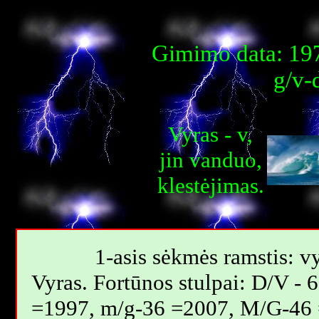
Gimimo data: 197
g/v-
Vyras - v,
jin vanduo,
klestėjimas.
1-asis sėkmės ramstis: vy
Vyras. Fortūnos stulpai: D/V -
=1997, m/g-36 =2007, M/G-46 