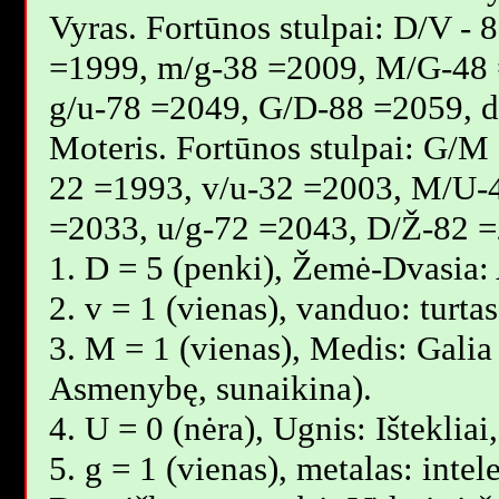
Vyras. Fortūnos stulpai: D/V -
=1999, m/g-38 =2009, M/G-48 
g/u-78 =2049, G/D-88 =2059, 
Moteris. Fortūnos stulpai: G/M
22 =1993, v/u-32 =2003, M/U-
=2033, u/g-72 =2043, D/Ž-82 =
1. D = 5 (penki), Žemė-Dvasia:
2. v = 1 (vienas), vanduo: turta
3. M = 1 (vienas), Medis: Galia i
Asmenybę, sunaikina).
4. U = 0 (nėra), Ugnis: Išteklia
5. g = 1 (vienas), metalas: intel