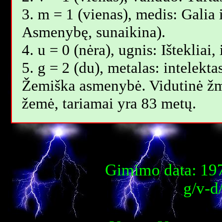
3. m = 1 (vienas), medis: Galia i
Asmenybę, sunaikina).
4. u = 0 (nėra), ugnis: Ištekliai
5. g = 2 (du), metalas: intelekta
Žemiška asmenybė. Vidutinė žm
žemė, tariamai yra 83 metų.
Gimimo data: 197
g/v-d