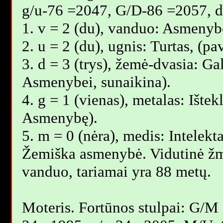
g/u-76 =2047, G/D-86 =2057, 
1. v = 2 (du), vanduo: Asmenybė
2. u = 2 (du), ugnis: Turtas, (p
3. d = 3 (trys), žemė-dvasia: Gal
Asmenybei, sunaikina).
4. g = 1 (vienas), metalas: Ištek
Asmenybę).
5. m = 0 (nėra), medis: Intelekta
Žemiška asmenybė. Vidutinė žm
vanduo, tariamai yra 88 metų.
Moteris. Fortūnos stulpai: G/M