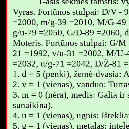
1-asis sėkmės ramstis: vy
Vyras. Fortūnos stulpai: D/V -
=2000, m/g-39 =2010, M/G-49 
g/u-79 =2050, G/D-89 =2060, 
Moteris. Fortūnos stulpai: G/M
21 =1992, v/u-31 =2002, M/U-
=2032, u/g-71 =2042, D/Ž-81 =
1. d = 5 (penki), žemė-dvasia: 
2. v = 1 (vienas), vanduo: Turt
3. m = 0 (nėra), medis: Galia ir
sunaikina).
4. u = 1 (vienas), ugnis: Ištekli
5. g = 1 (vienas), metalas: intel