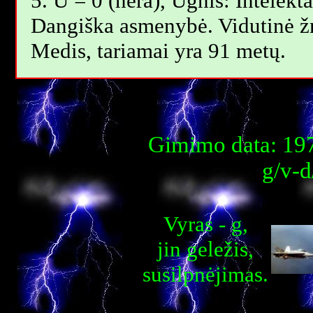
5. U = 0 (nėra), Ugnis: Intelekta
Dangiška asmenybė. Vidutinė 
Мedis, tariamai yra 91 metų.
Gimimo data: 197
g/v-d
Vyras - g,
jin geležis,
susilpnėjimas.