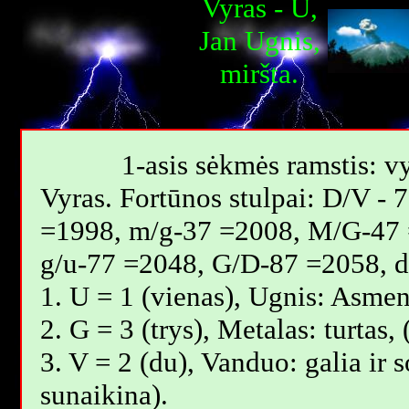
Vyras - U,
Jan Ugnis,
miršta.
1-asis sėkmės ramstis: vy
Vyras. Fortūnos stulpai: D/V -
=1998, m/g-37 =2008, M/G-47 
g/u-77 =2048, G/D-87 =2058, 
1. U = 1 (vienas), Ugnis: Asmen
2. G = 3 (trys), Metalas: turtas
3. V = 2 (du), Vanduo: galia ir 
sunaikina).