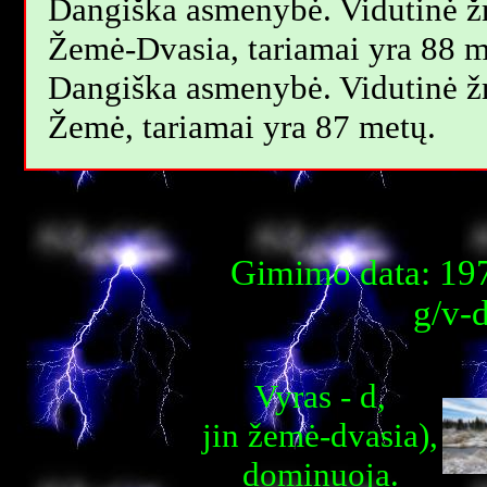
Dangiška asmenybė. Vidutinė 
Žemė-Dvasia, tariamai yra 88 m
Dangiška asmenybė. Vidutinė 
Žemė, tariamai yra 87 metų.
Gimimo data: 197
g/v-
Vyras - d,
jin žemė-dvasia),
dominuoja.