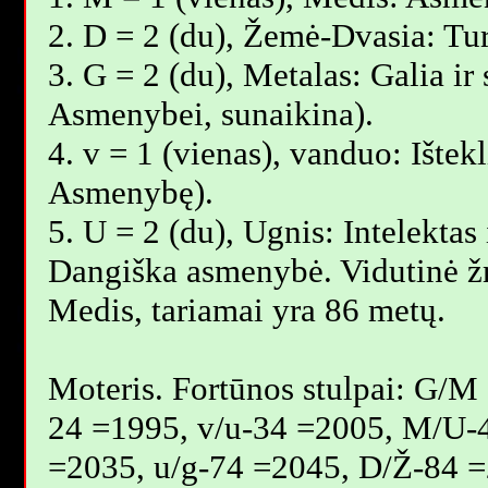
2. D = 2 (du), Žemė-Dvasia: Tu
3. G = 2 (du), Metalas: Galia ir 
Asmenybei, sunaikina).
4. v = 1 (vienas), vanduo: Ištekl
Asmenybę).
5. U = 2 (du), Ugnis: Intelektas 
Dangiška asmenybė. Vidutinė 
Мedis, tariamai yra 86 metų.
Moteris. Fortūnos stulpai: G/M
24 =1995, v/u-34 =2005, M/U-
=2035, u/g-74 =2045, D/Ž-84 =