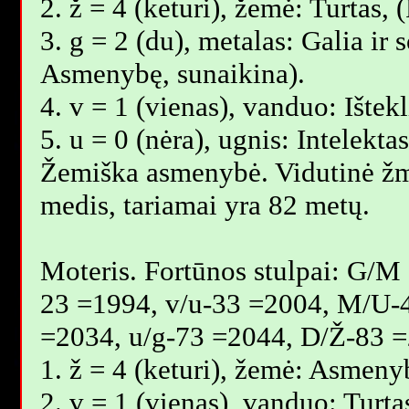
2. ž = 4 (keturi), žemė: Turtas
3. g = 2 (du), metalas: Galia ir 
Asmenybę, sunaikina).
4. v = 1 (vienas), vanduo: Ištek
5. u = 0 (nėra), ugnis: Intelekta
Žemiška asmenybė. Vidutinė ž
medis, tariamai yra 82 metų.
Moteris. Fortūnos stulpai: G/M
23 =1994, v/u-33 =2004, M/U-
=2034, u/g-73 =2044, D/Ž-83 =
1. ž = 4 (keturi), žemė: Asmeny
2. v = 1 (vienas), vanduo: Turt