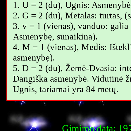
1. U = 2 (du), Ugnis: Asmenybė,
2. G = 2 (du), Metalas: turtas,
3. v = 1 (vienas), vanduo: galia 
Asmenybę, sunaikina).
4. M = 1 (vienas), Medis: Ištekl
asmenybę).
5. D = 2 (du), Žemė-Dvasia: inte
Dangiška asmenybė. Vidutinė 
Ugnis, tariamai yra 84 metų.
Gimimo data: 197