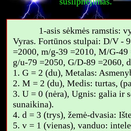
susilpnėjimas.
1-asis sėkmės ramstis: vy
Vyras. Fortūnos stulpai: D/V -
=2000, m/g-39 =2010, M/G-49 
g/u-79 =2050, G/D-89 =2060, 
1. G = 2 (du), Metalas: Asmenyb
2. M = 2 (du), Medis: turtas, (
3. U = 0 (nėra), Ugnis: galia ir
sunaikina).
4. d = 3 (trys), žemė-dvasia: Išt
5. v = 1 (vienas), vanduo: intel