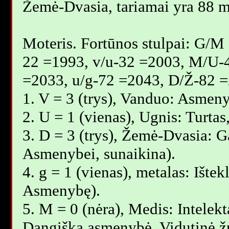
Žemė-Dvasia, tariamai yra 88 m
Moteris. Fortūnos stulpai: G/M
22 =1993, v/u-32 =2003, M/U-
=2033, u/g-72 =2043, D/Ž-82 =
1. V = 3 (trys), Vanduo: Asmeny
2. U = 1 (vienas), Ugnis: Turta
3. D = 3 (trys), Žemė-Dvasia: Ga
Asmenybei, sunaikina).
4. g = 1 (vienas), metalas: Ištek
Asmenybę).
5. M = 0 (nėra), Medis: Intelekt
Dangiška asmenybė. Vidutinė 