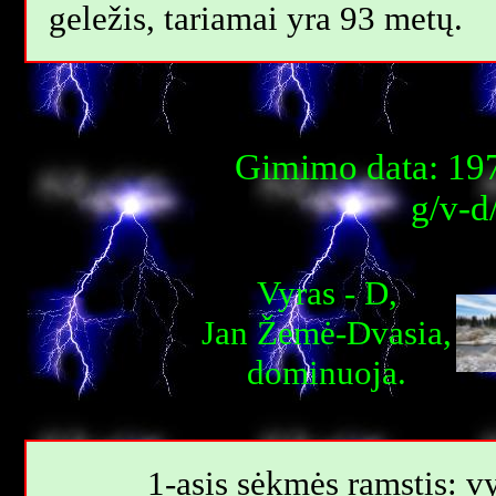
geležis, tariamai yra 93 metų.
Gimimo data: 197
g/v-d
Vyras - D,
Jan Žemė-Dvasia,
dominuoja.
1-asis sėkmės ramstis: vy