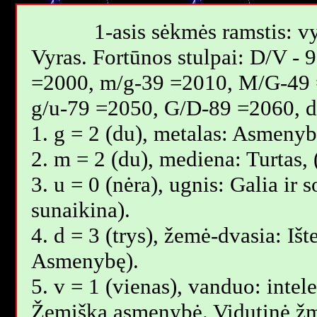
1-asis sėkmės ramstis: vy
Vyras. Fortūnos stulpai: D/V -
=2000, m/g-39 =2010, M/G-49 
g/u-79 =2050, G/D-89 =2060, 
1. g = 2 (du), metalas: Asmenyb
2. m = 2 (du), mediena: Turtas,
3. u = 0 (nėra), ugnis: Galia ir
sunaikina).
4. d = 3 (trys), žemė-dvasia: Išt
Asmenybę).
5. v = 1 (vienas), vanduo: intele
Žemiška asmenybė. Vidutinė žm