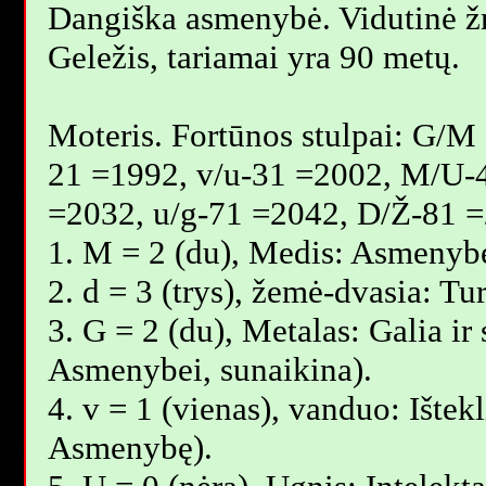
Dangiška asmenybė. Vidutinė 
Geležis, tariamai yra 90 metų.
Moteris. Fortūnos stulpai: G/M
21 =1992, v/u-31 =2002, M/U-
=2032, u/g-71 =2042, D/Ž-81 =
1. M = 2 (du), Medis: Asmenybė
2. d = 3 (trys), žemė-dvasia: T
3. G = 2 (du), Metalas: Galia ir 
Asmenybei, sunaikina).
4. v = 1 (vienas), vanduo: Ištekl
Asmenybę).