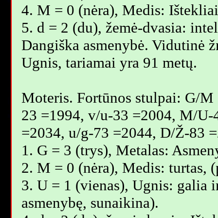
4. M = 0 (nėra), Medis: Išteklia
5. d = 2 (du), žemė-dvasia: inte
Dangiška asmenybė. Vidutinė 
Ugnis, tariamai yra 91 metų.
Moteris. Fortūnos stulpai: G/M
23 =1994, v/u-33 =2004, M/U-
=2034, u/g-73 =2044, D/Ž-83 =
1. G = 3 (trys), Metalas: Asmen
2. M = 0 (nėra), Medis: turtas,
3. U = 1 (vienas), Ugnis: galia i
asmenybę, sunaikina).