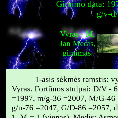
Gimimo data: 197
g/v-d
Vyras - M,
Jan Мedis,
gimimas.
1-asis sėkmės ramstis: vy
Vyras. Fortūnos stulpai: D/V -
=1997, m/g-36 =2007, M/G-46 
g/u-76 =2047, G/D-86 =2057, 
1. M = 1 (vienas), Medis: Asme