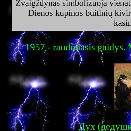
Žvaigždynas simbolizuoja vienatv
Dienos kupinos buitinių kivir
kasi
1957 - raudonasis gaidys. 
Дух (дедушка