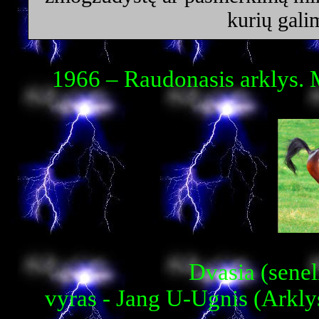
kurių galim
1966 – Raudonasis arklys. 
Dvasia (senel
vyras - Jang U-Ugnis (Arkly