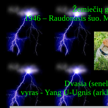
Žemiečių 
1946 – Raudonasis šuo. M
Dvasia (senel
vyras - Yang U-Ugnis (ark