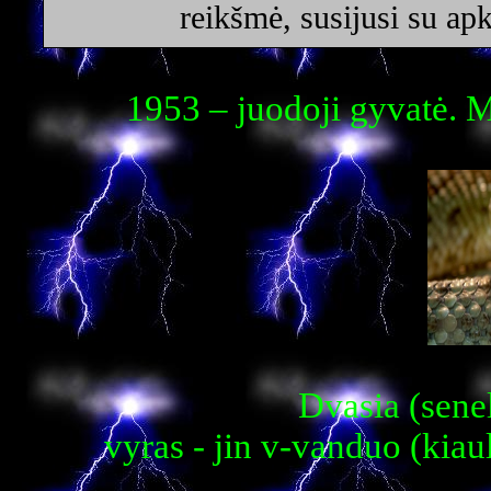
reikšmė, susijusi su ap
1953 – juodoji gyvatė. M
Dvasia (senel
vyras - jin v-vanduo (kiaul