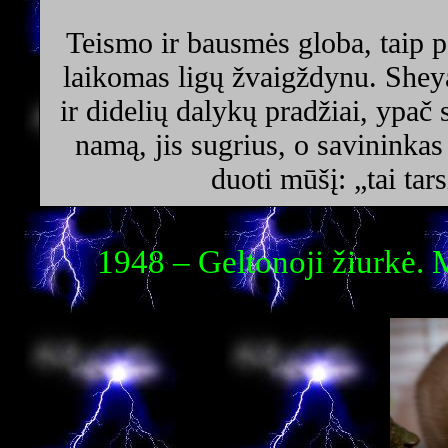
Teismo ir bausmės globa, taip pa
laikomas ligų žvaigždynu. Shey
ir didelių dalykų pradžiai, ypač 
namą, jis sugrius, o savininkas
duoti mūšį: „tai tars
1948 – Geltonoji žiurkė. 