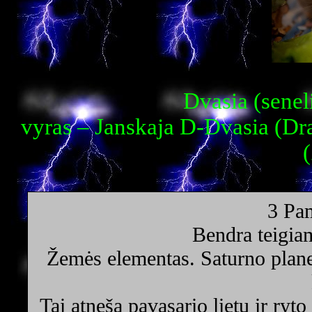
Dvasia (senel
vyras – Janskaja D-Dvasia (Dr
3 Pam
Bendra teigia
Žemės elementas. Saturno plane
Tai atneša pavasario lietų ir ryto 