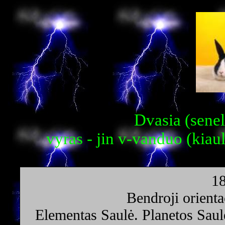
Dvasia (senel
vyras - jin v-vanduo (kiaul
18
Bendroji orienta
Elementas Saulė. Planetos Saul