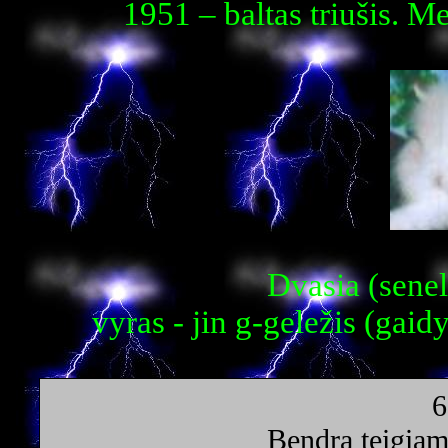
1951 – baltas triušis. M
Dvasia (senel
vyras - jin g-geležis (gaidy
6
Bendra teigiam