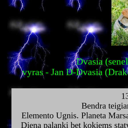
Dvasia (senel
vyras - Jan D-Dvasia (Drak
1
Bendra teigia
Elemento Ugnis. Planeta Marsa
Diena palanki bet kokiems stat