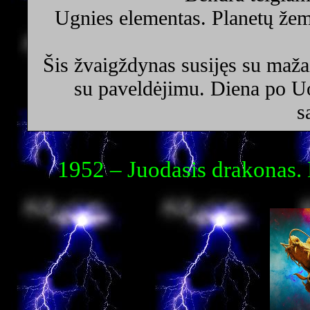
Ugnies elementas. Planetų žem
Šis žvaigždynas susijęs su maža
su paveldėjimu. Diena po U
s
1952 – Juodasis drakonas. 