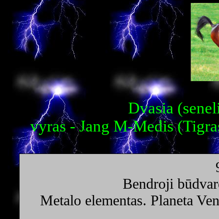
Dvasia (senel
vyras - Jang M-Medis (Tigra
Bendroji būdvar
Metalo elementas. Planeta Ven