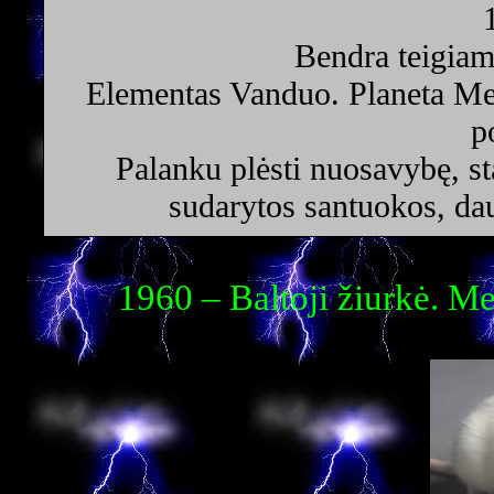
Bendra teigiam
Elementas Vanduo. Planeta Mer
p
Palanku plėsti nuosavybę, sta
sudarytos santuokos, dau
1960 – Baltoji žiurkė. M