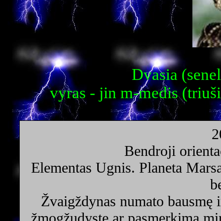
Dvasia (senel
vyras - jin m-medis (triuši
2
Bendroji orienta
Elementas Ugnis. Planeta Marsa
b
Žvaigždynas numato bausmę ir 
žmogžudystę ar pasmerkimą mirči