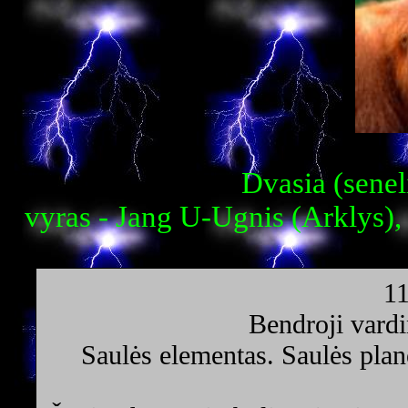
Dvasia (senel
vyras - Jang U-Ugnis (Arklys),
1
Bendroji vardi
Saulės elementas. Saulės pla