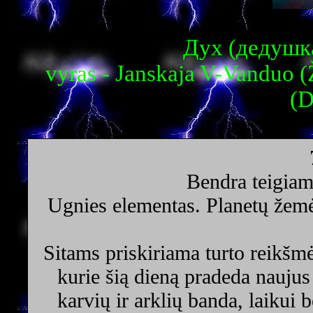
Дух (дедушка
vyras - Janskaja V-Vanduo (
(D
Bendra teigiam
Ugnies elementas. Planetų žemė
Sitams priskiriama turto reikšmė
kurie šią dieną pradeda naujus
karvių ir arklių banda, laikui 