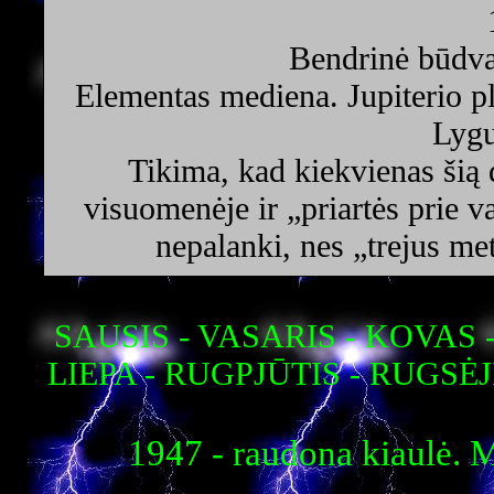
Bendrinė būdva
Elementas mediena. Jupiterio pl
Lygu
Tikima, kad kiekvienas šią 
visuomenėje ir „priartės prie v
nepalanki, nes „trejus me
SAUSIS - VASARIS - KOVAS 
LIEPA - RUGPJŪTIS - RUGSĖJ
1947 - raudona kiaulė. M