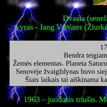
Dvasia (senel
vyras - Jang V-Water (Žiurk
17
Bendra teigiam
Žemės elementas. Planeta Saturn
Senovėje žvaigždynas buvo sieja
Šiais laikais tai aiškinama 
1963 – juodasis triušis. 