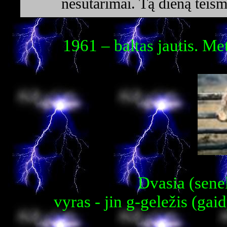
nesutarimai. Tą dieną teism
1961 – baltas jautis. Me
Dvasia (senel
vyras - jin g-geležis (gaid