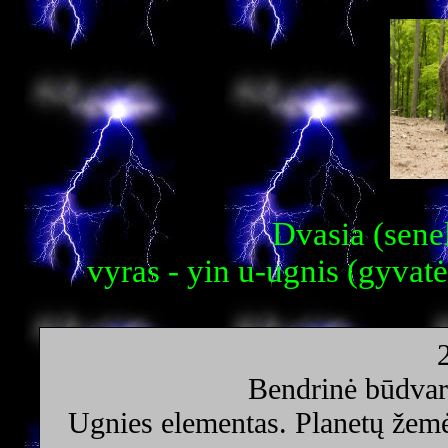
Dvasia (senel
vyras - yin u-ugnis (gyvatė
Bendrinė būdvar
Ugnies elementas. Planetų žemė