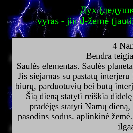
Дух (дедушка
vyras - jin d-žemė (jauti
4 Nam
Bendra teigi
Saulės elementas. Saulės planeta
Jis siejamas su pastatų interjeru
biurų, parduotuvių bei butų inter
Šią dieną statyti reiškia didel
pradėjęs statyti Namų dieną, 
pasodins sodus. aplinkinė žemė. 
ilg