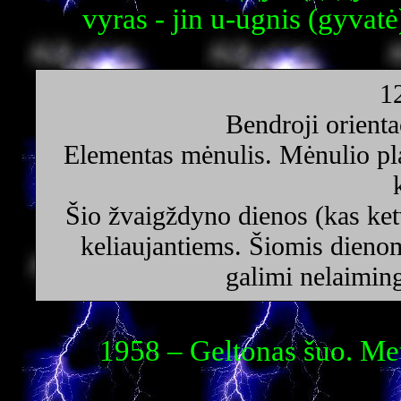
vyras - jin u-ugnis (gyvatė)
1
Bendroji orienta
Elementas mėnulis. Mėnulio pl
Šio žvaigždyno dienos (kas ket
keliaujantiems. Šiomis dienom
galimi nelaiming
1958 – Geltonas šuo. Met