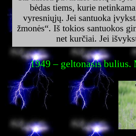
bėdas tiems, kurie netinkamai
vyresniųjų. Jei santuoka įvykst
žmonės“. Iš tokios santuokos gim
net kurčiai. Jei išvyks
1949 – geltonasis bulius.