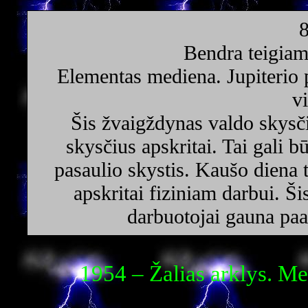
Bendra teigiam
Elementas mediena. Jupiterio 
v
Šis žvaigždynas valdo skysči
skysčius apskritai. Tai gali bū
pasaulio skystis. Kaušo diena
apskritai fiziniam darbui. Š
darbuotojai gauna paa
1954 – Žalias arklys. M