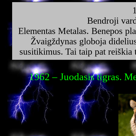
Bendroji vard
Elementas Metalas. Benepos pla
Žvaigždynas globoja didelius
susitikimus. Tai taip pat reiškia
1962 – Juodasis tigras. M