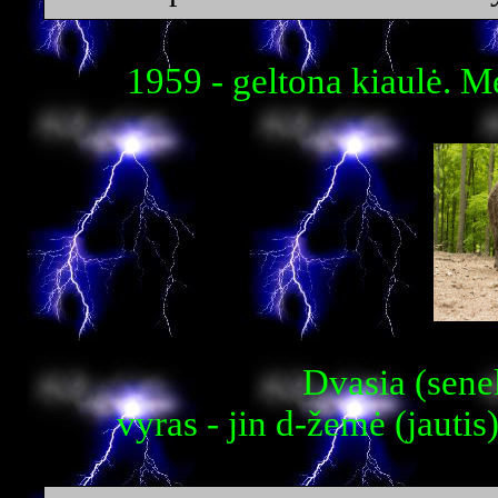
1959 - geltona kiaulė. M
Dvasia (senel
vyras - jin d-žemė (jautis