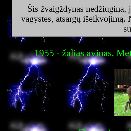
Šis žvaigždynas nedžiugina, ji
vagystes, atsargų išeikvojimą. 
s
1955 - žalias avinas. Me