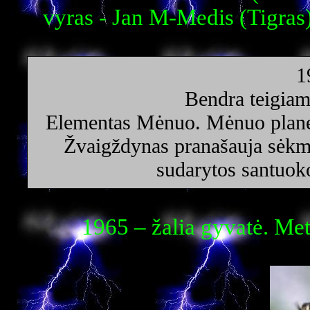
vyras - Jan M-Medis (Tigras
1
Bendra teigiam
Elementas Mėnuo. Mėnuo planet
Žvaigždynas pranašauja sėkmę 
sudarytos santuok
1965 – žalia gyvatė. Me