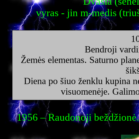
Dvasia (senel
vyras - jin m-medis (triu
1
Bendroji vardi
Žemės elementas. Saturno plane
šik
Diena po šiuo ženklu kupina ne
visuomenėje. Galimos
1956 – Raudonoji beždžionė.