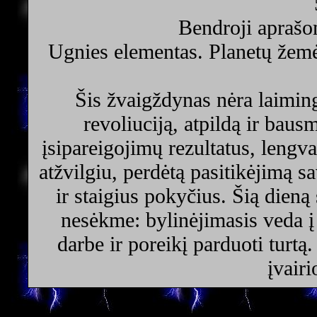
Bendroji aprašo
Ugnies elementas. Planetų žemė
Šis žvaigždynas nėra laiming
revoliuciją, atpildą ir bau
įsipareigojimų rezultatus, lengv
atžvilgiu, perdėtą pasitikėjimą sa
ir staigius pokyčius. Šią dieną 
nesėkme: bylinėjimasis veda į 
darbe ir poreikį parduoti turtą
įvair