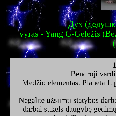
Дух (дедушка
vyras - Yang G-Geležis (Be
Bendroji vardi
Medžio elementas. Planeta Jup
Negalite užsiimti statybos darb
darbai sukels daugybę gedimų.