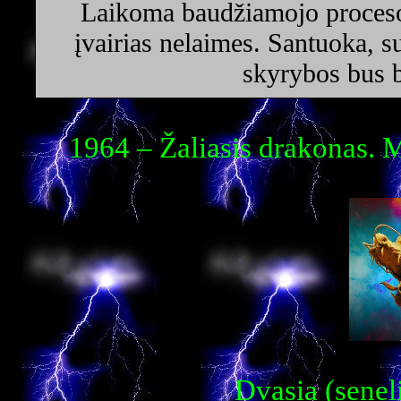
Laikoma baudžiamojo proceso g
įvairias nelaimes. Santuoka, s
skyrybos bus 
1964 – Žaliasis drakonas. 
Dvasia (senel