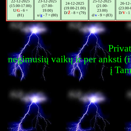
22-12-2025
23-12-2025
25-12-2025
24-12-2025
26-12
(15.00-17.00)
(17.00-
(21.00-
(19.00-21.00)
(23.00-
U/
G
- 6 =
19.00)
23.00)
D/
Ž
- 8 = (79)
D/
V
- 1
(81)
u/
g
- 7 = (80)
d/
v
- 9 = (83)
Priva
negimusių vaikų ir per anksti (i
į Tam