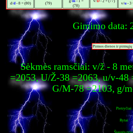
g/
m
- 1 =
V/
D
- 2 = (77)
d/
d
- 8 = (80)
(79)
v/
u
- 3 
(78)
Gimimo data: 2
Pirmos dienos ir pirmųj
Sėkmės ramsčiai: v/ž - 8 m
=2053, U/Ž-38 =2063, u/v-48 
G/M-78 =2103, g/m
Pietryčiai
Rytai
Šiaurės ryta