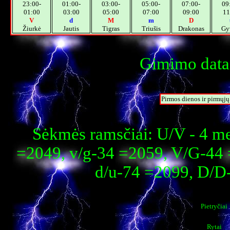
23:00-
01:00-
03:00-
05:00-
07:00-
09
01:00
03:00
05:00
07:00
09:00
11
V
d
M
m
D
Žiurkė
Jautis
Tigras
Triušis
Drakonas
Gy
Gimimo data:
Pirmos dienos ir pirmųj
Sėkmės ramsčiai: U/V - 4 m
=2049, v/g-34 =2059, V/G-44 
d/u-74 =2099, D/D
Pietryčiai
Rytai