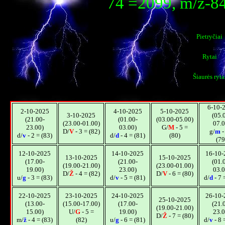
74 =2099, m/ž-8
Pietryčiai
Rytai
Šiaurės ryta
6-10-
2-10-2025
4-10-2025
5-10-2025
3-10-2025
(05.
(21.00-
(01.00-
(03.00-05.00)
(23.00-01.00)
07.0
23.00)
03.00)
G/
M
- 5 =
D/
V
- 3 = (82)
g/
m
-
d/
v
- 2 = (83)
d/
d
- 4 = (81)
(80)
(79
12-10-2025
14-10-2025
16-10-
13-10-2025
15-10-2025
(17.00-
(21.00-
(01.
(19.00-21.00)
(23.00-01.00)
19.00)
23.00)
03.0
D/
Ž
- 4 = (82)
D/
V
- 6 = (80)
u/
g
- 3 = (83)
d/
v
- 5 = (81)
d/
d
- 7 
22-10-2025
23-10-2025
24-10-2025
26-10-
25-10-2025
(13.00-
(15.00-17.00)
(17.00-
(21.
(19.00-21.00)
15.00)
U/
G
- 5 =
19.00)
23.0
D/
Ž
- 7 = (80)
m/
ž
- 4 = (83)
(82)
u/
g
- 6 = (81)
d/
v
- 8 