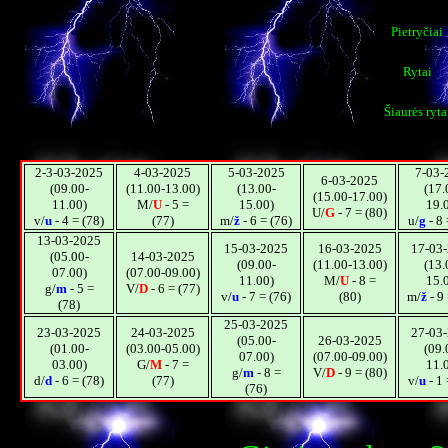
Pietryčiai
Rytai
Šiaurės ryta
2-3-03-2025
4-03-2025
5-03-2025
7-03-
6-03-2025
(09.00-
(11.00-13.00)
(13.00-
(17.
(15.00-17.00)
11.00)
M/
U
- 5 =
15.00)
19.
U/
G
- 7 = (80)
v/
u
- 4 = (78)
(77)
m/
ž
- 6 = (76)
u/
g
- 8 
13-03-2025
15-03-2025
16-03-2025
17-03
(05.00-
14-03-2025
(09.00-
(11.00-13.00)
(13.
07.00)
(07.00-09.00)
11.00)
M/
U
- 8 =
15.
g/
m
- 5 =
V/
D
- 6 = (77)
v/
u
- 7 = (76)
(80)
m/
ž
- 9 
(78)
25-03-2025
23-03-2025
24-03-2025
27-03
(05.00-
26-03-2025
(01.00-
(03.00-05.00)
(09.
07.00)
(07.00-09.00)
03.00)
G/
M
- 7 =
11.
g/
m
- 8 =
V/
D
- 9 = (80)
d/
d
- 6 = (78)
(77)
v/
u
- 1 
(76)