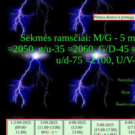
Pirmos dienos ir pirmųj
Sėkmės ramsčiai: M/G - 5 m
=2050, g/u-35 =2060, G/D-45 
u/d-75 =2100, U/V
Pietryčiai
Rytai
Šiaurės ryta
1-2-09-2025
3-09-2025
4-09-2025
6-09-
5-09-2025
(09.00-
(11.00-13.00)
(13.00-
(17.
(15.00-17.00)
11.00)
M/
U
- 2 =
15.00)
19.
U/
G
- 4 = (82)