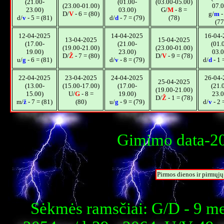
(21.00-
(01.00-
(03.00-05.00)
(23.00-01.00)
07.0
23.00)
03.00)
G/
M
- 8 =
D/
V
- 6 = (80)
g/
m
-
d/
v
- 5 = (81)
d/
d
- 7 = (79)
(78)
(77
12-04-2025
14-04-2025
16-04-
13-04-2025
15-04-2025
(17.00-
(21.00-
(01.
(19.00-21.00)
(23.00-01.00)
19.00)
23.00)
03.0
D/
Ž
- 7 = (80)
D/
V
- 9 = (78)
u/
g
- 6 = (81)
d/
v
- 8 = (79)
d/
d
- 1 
22-04-2025
23-04-2025
24-04-2025
26-04-
25-04-2025
(13.00-
(15.00-17.00)
(17.00-
(21.
(19.00-21.00)
15.00)
U/
G
- 8 =
19.00)
23.0
D/
Ž
- 1 = (78)
m/
ž
- 7 = (81)
(80)
u/
g
- 9 = (79)
d/
v
- 2 
Gimimo data-20
Pirmos dienos ir pirmųj
Sėkmės ramsčiai: G/D - 9 m