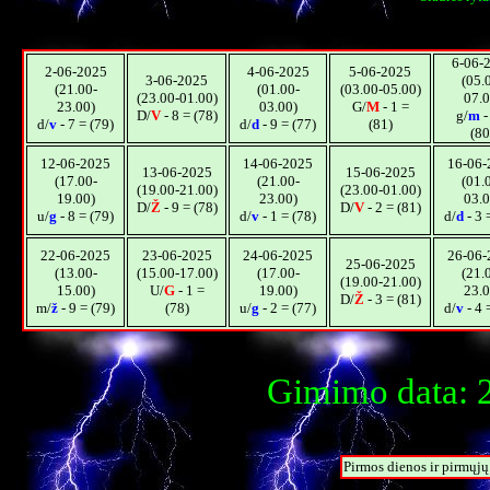
6-06-
2-06-2025
4-06-2025
5-06-2025
3-06-2025
(05.
(21.00-
(01.00-
(03.00-05.00)
(23.00-01.00)
07.0
23.00)
03.00)
G/
M
- 1 =
D/
V
- 8 = (78)
g/
m
-
d/
v
- 7 = (79)
d/
d
- 9 = (77)
(81)
(80
12-06-2025
14-06-2025
16-06-
13-06-2025
15-06-2025
(17.00-
(21.00-
(01.
(19.00-21.00)
(23.00-01.00)
19.00)
23.00)
03.0
D/
Ž
- 9 = (78)
D/
V
- 2 = (81)
u/
g
- 8 = (79)
d/
v
- 1 = (78)
d/
d
- 3 
22-06-2025
23-06-2025
24-06-2025
26-06-
25-06-2025
(13.00-
(15.00-17.00)
(17.00-
(21.
(19.00-21.00)
15.00)
U/
G
- 1 =
19.00)
23.0
D/
Ž
- 3 = (81)
m/
ž
- 9 = (79)
(78)
u/
g
- 2 = (77)
d/
v
- 4 
Gimimo data: 2
Pirmos dienos ir pirmųj