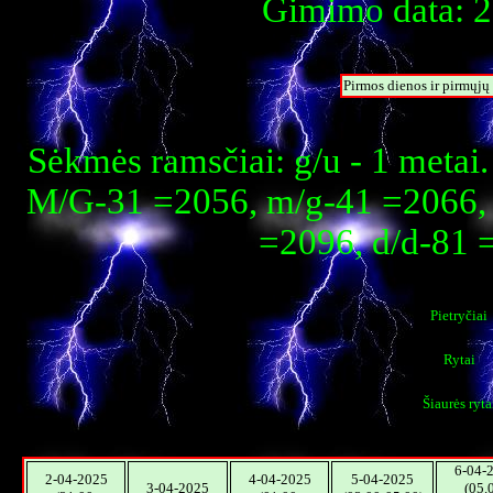
Gimimo data: 2
Pirmos dienos ir pirmųj
Sėkmės ramsčiai: g/u - 1 metai
M/G-31 =2056, m/g-41 =2066, 
=2096, d/d-81 
Pietryčiai
Rytai
Šiaurės ryta
6-04-
2-04-2025
4-04-2025
5-04-2025
3-04-2025
(05.