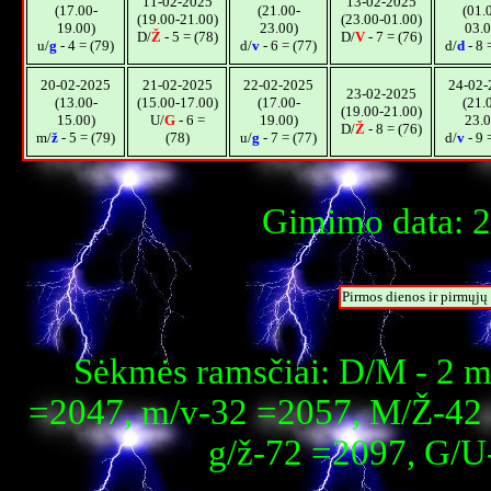
11-02-2025
13-02-2025
(17.00-
(21.00-
(01.
(19.00-21.00)
(23.00-01.00)
19.00)
23.00)
03.0
D/
Ž
- 5 = (78)
D/
V
- 7 = (76)
u/
g
- 4 = (79)
d/
v
- 6 = (77)
d/
d
- 8 
20-02-2025
21-02-2025
22-02-2025
24-02-
23-02-2025
(13.00-
(15.00-17.00)
(17.00-
(21.
(19.00-21.00)
15.00)
U/
G
- 6 =
19.00)
23.0
D/
Ž
- 8 = (76)
m/
ž
- 5 = (79)
(78)
u/
g
- 7 = (77)
d/
v
- 9 
Gimimo data: 2
Pirmos dienos ir pirmųj
Sėkmės ramsčiai: D/M - 2 m
=2047, m/v-32 =2057, M/Ž-42 
g/ž-72 =2097, G/U