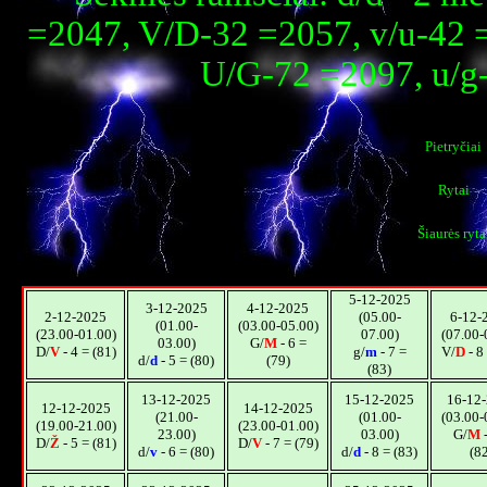
=2047, V/D-32 =2057, v/u-42 
U/G-72 =2097, u/g
Pietryčiai
Rytai
Šiaurės ryta
5-12-2025
3-12-2025
4-12-2025
2-12-2025
(05.00-
6-12-
(01.00-
(03.00-05.00)
(23.00-01.00)
07.00)
(07.00-
03.00)
G/
M
- 6 =
D/
V
- 4 = (81)
g/
m
- 7 =
V/
D
- 8
d/
d
- 5 = (80)
(79)
(83)
13-12-2025
15-12-2025
16-12
12-12-2025
14-12-2025
(21.00-
(01.00-
(03.00-
(19.00-21.00)
(23.00-01.00)
23.00)
03.00)
G/
M
-
D/
Ž
- 5 = (81)
D/
V
- 7 = (79)
d/
v
- 6 = (80)
d/
d
- 8 = (83)
(82