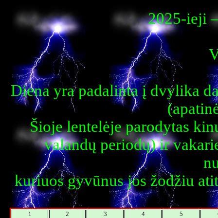
2025-ieji 
V
Diena yra padalinta į dvylika d
(apatinė
Šioje lentelėje parodytas kin
valandų periodų) ir vakarie
n
kuriuos gyvūnus jos žodžiu atit
1
2
3
4
5