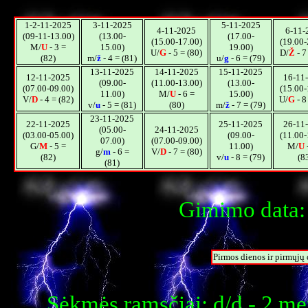
1-2-11-2025
3-11-2025
5-11-2025
4-11-2025
6-11-
(09-11-13.00)
(13.00-
(17.00-
(15.00-17.00)
(19.00-
M/
U
- 3 =
15.00)
19.00)
U/
G
- 5 = (80)
D/
Ž
- 7
(82)
m/
ž
- 4 = (81)
u/
g
- 6 = (79)
13-11-2025
14-11-2025
15-11-2025
12-11-2025
16-11
(09.00-
(11.00-13.00)
(13.00-
(07.00-09.00)
(15.00-
11.00)
M/
U
- 6 =
15.00)
V/
D
- 4 = (82)
U/
G
- 8
v/
u
- 5 = (81)
(80)
m/
ž
- 7 = (79)
23-11-2025
22-11-2025
25-11-2025
26-11
(05.00-
24-11-2025
(03.00-05.00)
(09.00-
(11.00-
07.00)
(07.00-09.00)
G/
M
- 5 =
11.00)
M/
U
-
g/
m
- 6 =
V/
D
- 7 = (80)
(82)
v/
u
- 8 = (79)
(8
(81)
Gimimo data:
Pirmos dienos ir pirmųjų
Sėkmės ramsčiai: d/d - 2 m