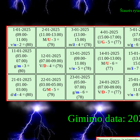
Šiaurės ryta
1-01-2025
2-01-2025
3-01-2025
5-01-
4-01-2025
(09.00-
(11.00-13.00)
(13.00-
(17.
(15.00-17.00)
11.00)
M/
U
- 3 =
15.00)
19.
U/
G
- 5 = (77)
v/
u
- 2 = (80)
(79)
m/
ž
- 4 = (78)
u/
g
- 6 
11-01-2025
13-01-2025
14-01-2025
15-01
(05.00-
12-01-2025
(09.00-
(11.00-13.00)
(13.
07.00)
(07.00-09.00)
11.00)
M/
U
- 6 =
15.
g/
m
- 3 =
V/
D
- 4 = (79)
v/
u
- 5 = (78)
(77)
m/
ž
- 7 
(80)
23-01-2025
21-01-2025
22-01-2025
25-01
(05.00-
24-01-2025
(01.00-
(03.00-05.00)
(09.
07.00)
(07.00-09.00)
03.00)
G/
M
- 5 =
11.
g/
m
- 6 =
V/
D
- 7 = (77)
d/
d
- 4 = (80)
(79)
v/
u
- 8 
(78)
Gimimo data: 202
Pirmos dienos ir pirmųj