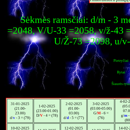
Sėkmės ramsčiai: d/m - 3 m
=2048, V/U-33 =2058, v/ž-43 
U/Ž-73 =2098, u/v
Pietryčiai
Rytai
Šiaurės ryta
4-02-
31-01-2025
2-02-2025
3-02-2025
1-02-2025
(05.
(21.00-
(01.00-
(03.00-05.00)
(23.00-01.00)
07.0
23.00)
03.00)
G/
M
- 6 =
D/
V
- 4 = (78)
g/
m
-
d/
v
- 3 = (79)
d/
d
- 5 = (77)
(76)
(80
10-02-2025
12-02-2025
14-02-