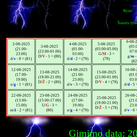
Rytai
Šiaurės ryta
6-08-
2-08-2025
4-08-2025
5-08-2025
3-08-2025
(05.
(21.00-
(01.00-
(03.00-05.00)
(23.00-01.00)
07.0
23.00)
03.00)
G/
M
- 3 =
D/
V
- 1 = (80)
g/
m
-
d/
v
- 9 = (81)
d/
d
- 2 = (79)
(78)
(82
12-08-2025
14-08-2025
16-08-
13-08-2025
15-08-2025
(17.00-
(21.00-
(01.
(19.00-21.00)
(23.00-01.00)
19.00)
23.00)
03.0
D/
Ž
- 2 = (80)
D/
V
- 4 = (78)
u/
g
- 1 = (81)
d/
v
- 3 = (79)
d/
d
- 5 
22-08-2025
23-08-2025
24-08-2025
26-08-
25-08-2025
(13.00-
(15.00-17.00)
(17.00-
(21.
(19.00-21.00)
15.00)
U/
G
- 3 =
19.00)
23.0
D/
Ž
- 5 = (78)
m/
ž
- 2 = (81)
(80)
u/
g
- 4 = (79)
d/
v
- 6 
Gimimo data: 20