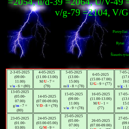
=2054, u/d-39 =2064, U/V-49 
v/g-79 =2104, V/G
Pietryčiai
Rytai
Šiaurės ryta
2-3-05-2025
4-05-2025
5-05-2025
7-05-
6-05-2025
(09.00-
(11.00-13.00)
(13.00-
(17.
(15.00-17.00)
11.00)
M/
U
- 7 =
15.00)
19.
U/
G
- 9 = (77)
v/
u
- 6 = (80)
(79)
m/
ž
- 8 = (78)
u/
g
- 1 
13-05-2025
15-05-2025
16-05-2025
17-05
(05.00-
14-05-2025
(09.00-
(11.00-13.00)
(13.
07.00)
(07.00-09.00)
11.00)
M/
U
- 1 =
15.
g/
m
- 7 =
V/
D
- 8 = (79)
v/
u
- 9 = (78)
(77)
m/
ž
- 2 
(80)
25-05-2025
23-05-2025
24-05-2025
27-05
(05.00-
26-05-2025
(01.00-
(03.00-05.00)
(09.
07.00)
(07.00-09.00)
03.00)
G/
M
- 9 =
11.