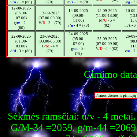
v/
u
- 1 = (80)
(79)
m/
ž
- 3 = (78)
u/
g
- 5 
12-09-2025
14-09-2025
15-09-2025
16-09
(05.00-
13-09-2025
(09.00-
(11.00-13.00)
(13.
07.00)
(07.00-09.00)
11.00)
M/
U
- 5 =
15.
g/
m
- 2 =
V/
D
- 3 = (79)
v/
u
- 4 = (78)
(82)
m/
ž
- 6 
(80)
24-09-2025
22-09-2025
23-09-2025
26-09
(05.00-
25-09-2025
(01.00-
(03.00-05.00)
(09.
07.00)
(07.00-09.00)
03.00)
G/
M
- 4 =
11.
g/
m
- 5 =
V/
D
- 6 = (82)
d/
d
- 3 = (80)
(79)
v/
u
- 7 
(78)
Gimimo data:
Pirmos dienos ir pirmųj
Sėkmės ramsčiai: u/v - 4 metai
G/M-34 =2059, g/m-44 =2069,