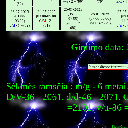
v/
u
- 2 = (80)
(79)
m/
ž
- 4 
(82)
25-07-2025
23-07-2025
24-07-2025
27-07
(05.00-
26-07-2025
(01.00-
(03.00-05.00)
(09.
07.00)
(07.00-09.00)
03.00)
G/
M
- 2 =
11.
g/
m
- 3 =
V/
D
- 4 = (79)
d/
d
- 1 = (82)
(81)
v/
u
- 5 
(80)
Gimimo data: 
Pirmos dienos ir pirmųj
Sėkmės ramsčiai: m/g - 6 metai
D/V-36 =2061, d/d-46 =2071, 
=2101, v/u-86 
Pietryčiai