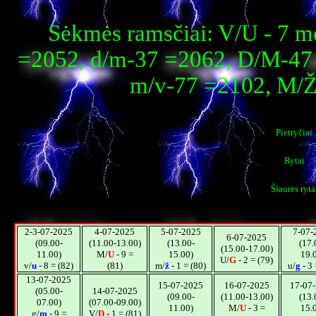
Sėkmės ramsčiai: V/U - 7 m
=2052, d/m-37 =2062, D/M-47 
m/v-77 =2102, M/Ž
Pietryčiai
Rytai
Šiaurės ryta
2-3-07-2025
4-07-2025
5-07-2025
7-07-
6-07-2025
(09.00-
(11.00-13.00)
(13.00-
(17.
(15.00-17.00)
11.00)
M/
U
- 9 =
15.00)
19.
U/
G
- 2 = (79)
v/
u
- 8 = (82)
(81)
m/
ž
- 1 = (80)
u/
g
- 3 
13-07-2025
15-07-2025
16-07-2025
17-07
(05.00-
14-07-2025
(09.00-
(11.00-13.00)
(13.
07.00)
(07.00-09.00)
11.00)
M/
U
- 3 =
15.
g/
m
- 9 =
V/
D
- 1 = (81)