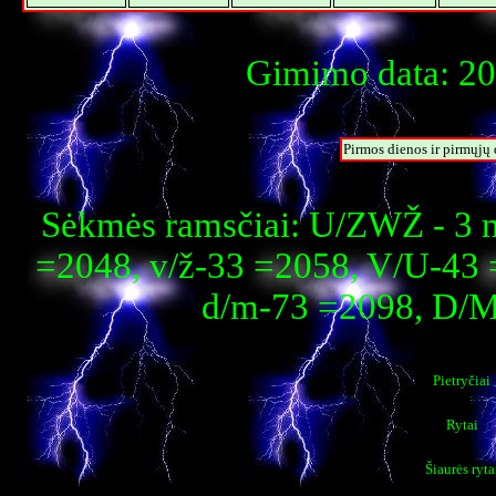
Gimimo data: 202
Pirmos dienos ir pirmųjų
Sėkmės ramsčiai: U/ZWŽ - 3 
=2048, v/ž-33 =2058, V/U-43 
d/m-73 =2098, D/M
Pietryčiai
Rytai
Šiaurės ryta