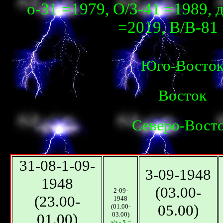
о-31 =1979, О/З-41 =1989, д
=2019, В/В-81 
Юго-Восто
Восток
Северо-Вост
31-08-1-09-
3-09-1948
1948
(03.00-
2-09-
(23.00-
1948
05.00)
(01.00-
01.00)
03.00)
з/з - 5 =