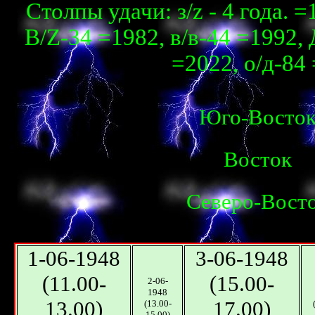
Столпы удачи: з/z - 4 года. 
В/Z-34 =1982, в/в-44 =1992, 
=2022, о/д-84 
Юго-Восто
Восток
Северо-Вост
1-06-1948
3-06-1948
(11.00-
(15.00-
2-06-
1948
13.00)
17.00)
(13.00-
15.00)