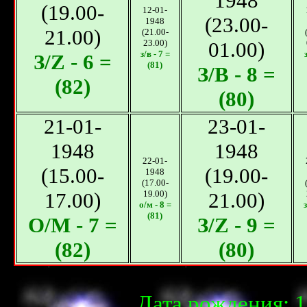
1948
(19.00-
12-01-
(23.00-
1948
21.00)
(21.00-
23.00)
01.00)
з/в - 7 =
З/Z - 6 =
(81)
З/B - 8 =
(82)
(80)
21-01-
23-01-
1948
1948
22-01-
(15.00-
(19.00-
1948
(17.00-
17.00)
19.00)
21.00)
о/м - 8 =
з
(81)
О/М - 7 =
З/Z - 9 =
(82)
(80)
Дата рождения: 1