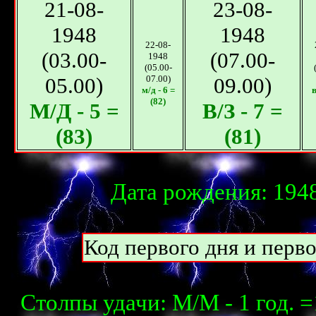
21-08-
23-08-
1948
1948
22-08-
(03.00-
(07.00-
1948
(05.00-
05.00)
07.00)
09.00)
м/д - 6 =
в
(82)
М/Д - 5 =
В/З - 7 =
(83)
(81)
Дата рождения: 1948
Код первого дня и перво
Столпы удачи: М/М - 1 год. =1