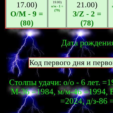
17.00)
19.00)
21.00)
о/м - 1 =
з
(79)
О/M - 9 =
З/Z - 2 =
(80)
(78)
Дата рождения
Код первого дня и перво
Столпы удачи: о/о - 6 лет. =1
М-36 =1984, м/м-46 =1994, В
=2024, д/з-86 