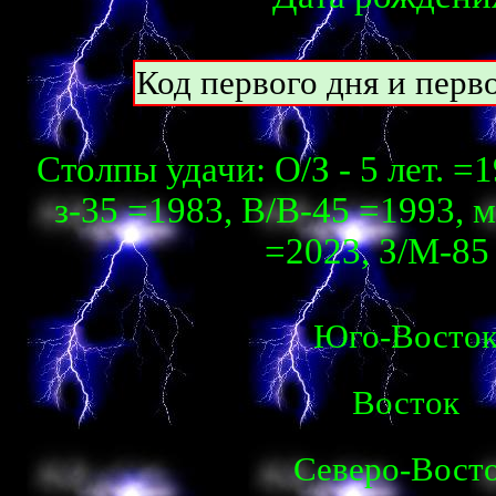
Код первого дня и перво
Столпы удачи: О/З - 5 лет. =1
з-35 =1983, В/В-45 =1993, м
=2023, З/М-85 
Юго-Восто
Восток
Северо-Вост