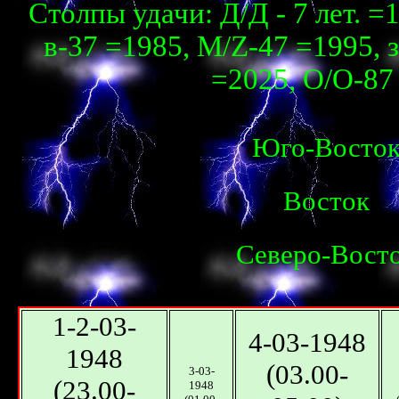
Столпы удачи: Д/Д - 7 лет. =1
в-37 =1985, М/Z-47 =1995, з
=2025, О/О-87 
Юго-Восто
Восток
Северо-Вост
1-2-03-
4-03-1948
1948
(03.00-
3-03-
(23.00-
1948