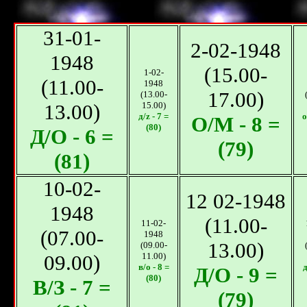
31-01-
2-02-1948
1948
(15.00-
1-02-
(11.00-
1948
17.00)
(13.00-
13.00)
15.00)
д/z - 7 =
о
О/M - 8 =
(80)
Д/О - 6 =
(79)
(81)
10-02-
12 02-1948
1948
(11.00-
11-02-
(07.00-
1948
13.00)
(09.00-
09.00)
11.00)
в/o - 8 =
д
Д/O - 9 =
(80)
В/З - 7 =
(79)