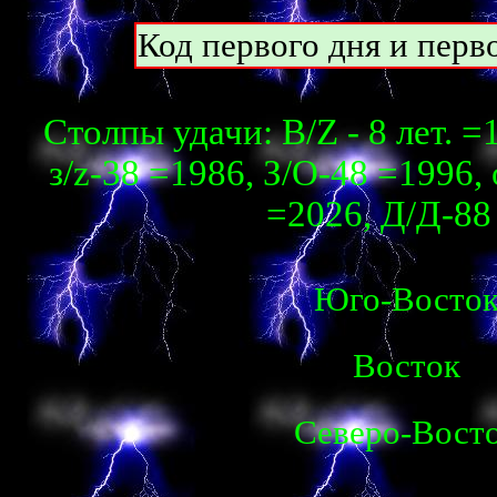
Код первого дня и перво
Столпы удачи: В/Z - 8 лет. 
з/z-38 =1986, З/О-48 =1996, 
=2026, Д/Д-88 
Юго-Восто
Восток
Северо-Вост