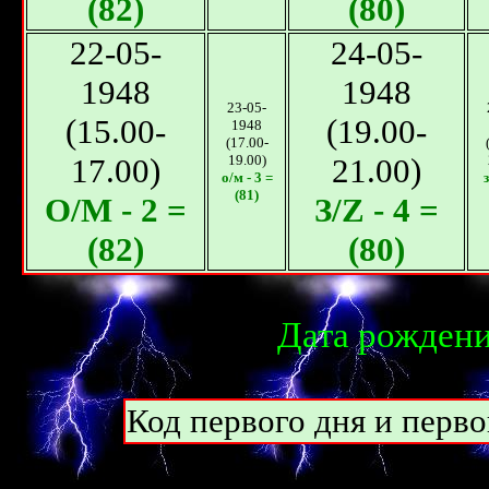
(82)
(80)
22-05-
24-05-
1948
1948
23-05-
(15.00-
(19.00-
1948
(17.00-
17.00)
19.00)
21.00)
о/м - 3 =
з
(81)
О/M - 2 =
З/Z - 4 =
(82)
(80)
Дата рождени
Код первого дня и перво