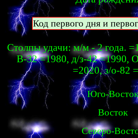
Код первого дня и перво
Столпы удачи: м/м - 2 года. =
В-32 =1980, д/з-42 =1990, О
=2020, з/о-82 
Юго-Восто
Восток
Северо-Вост