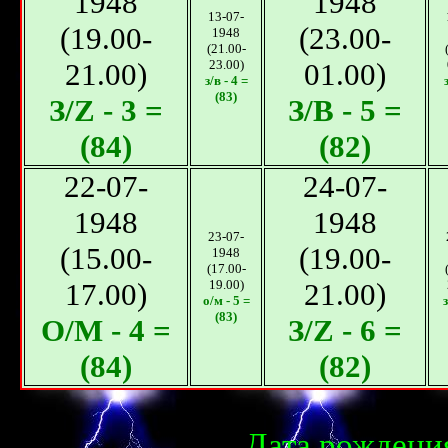
1948
1948
13-07-
(19.00-
(23.00-
1948
(21.00-
21.00)
23.00)
01.00)
з/в - 4 =
(83)
З/Z - 3 =
З/B - 5 =
(84)
(82)
22-07-
24-07-
1948
1948
23-07-
(15.00-
(19.00-
1948
(17.00-
17.00)
19.00)
21.00)
о/м - 5 =
з
(83)
О/M - 4 =
З/Z - 6 =
(84)
(82)
Дата рождения