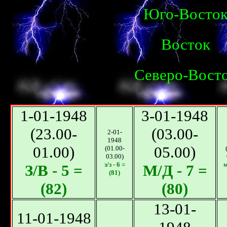
Юго-Восто
Восток
Северо-Вост
1-01-1948
3-01-1948
(23.00-
(03.00-
2-01-
1948
01.00)
05.00)
(01.00-
03.00)
з/з - 6 =
м
З/B - 5 =
М/Д - 7 =
(81)
(82)
(80)
13-01-
11-01-1948