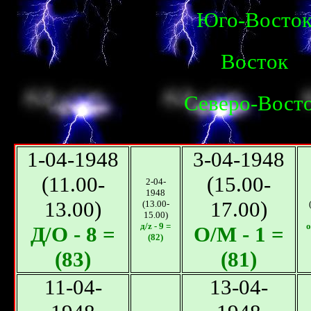
Юго-Восто
Восток
Северо-Вост
1-04-1948
3-04-1948
(11.00-
(15.00-
2-04-
1948
13.00)
17.00)
(13.00-
15.00)
д/z - 9 =
о
Д/O - 8 =
О/M - 1 =
(82)
(83)
(81)
11-04-
13-04-