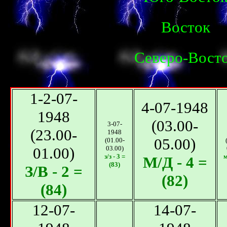
Восток
Северо-Вост
1-2-07-
4-07-1948
1948
(03.00-
3-07-
(23.00-
1948
05.00)
(01.00-
01.00)
03.00)
з/з - 3 =
м
М/Д - 4 =
(83)
З/B - 2 =
(82)
(84)
12-07-
14-07-