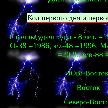
Код первого дня и перво
Столпы удачи: д/д - 8 лет. =1
О-38 =1986, з/z-48 =1996, М
=2026, в/в-88 
Юго-Восто
Восток
Северо-Вост