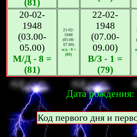
(81)
20-02-
22-02-
1948
1948
21-02-
(03.00-
(07.00-
1948
(05.00-
05.00)
07.00)
09.00)
м/д - 9 =
в
(80)
М/Д - 8 =
В/З - 1 =
(81)
(79)
Дата рождения: 
Код первого дня и перво