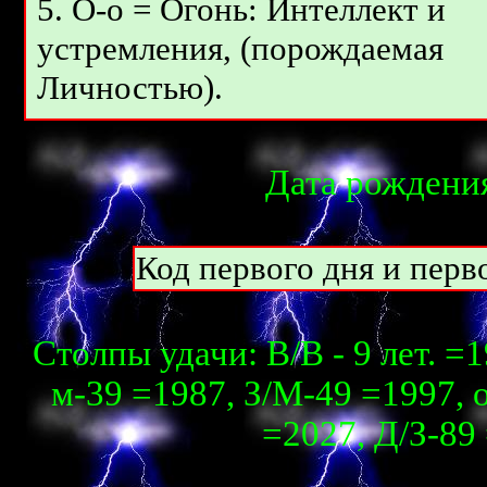
5. О-о = Огонь: Интеллект и
устремления, (порождаемая
Личностью).
Дата рождения
Код первого дня и перво
Столпы удачи: В/В - 9 лет. =1
м-39 =1987, З/М-49 =1997, о
=2027, Д/З-89 