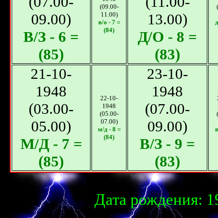
(07.00-
(11.00-
(09.00-
09.00)
11.00)
13.00)
в/o - 7 =
д
(84)
В/З - 6 =
Д/O - 8 =
(85)
(83)
21-10-
23-10-
1948
1948
22-10-
(03.00-
(07.00-
1948
(05.00-
05.00)
07.00)
09.00)
м/д - 8 =
в
(84)
М/Д - 7 =
В/З - 9 =
(85)
(83)
Дата рождения: 1