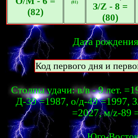
О/M - 6 =
(81)
З/Z - 8 =
(82)
(80)
Дата рождения
Код первого дня и перво
Столпы удачи: в/в - 9 лет. =1
Д-39 =1987, о/д-49 =1997, З
=2027, м/z-89 
Юго-Восто