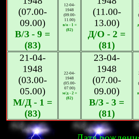
1948
1948
12-04-
(07.00-
(11.00-
1948
(09.00-
09.00)
11.00)
13.00)
в/o - 1 =
д
(82)
В/З - 9 =
Д/O - 2 =
(83)
(81)
21-04-
23-04-
1948
1948
22-04-
(03.00-
(07.00-
1948
(05.00-
05.00)
07.00)
09.00)
м/д - 2 =
в
(82)
М/Д - 1 =
В/З - 3 =
(83)
(81)
Дата рождения