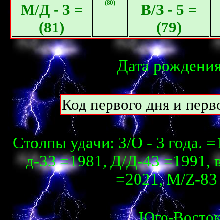
(80)
М/Д - 3 =
В/З - 5 =
(81)
(79)
Дата рождения
Код первого дня и перво
Столпы удачи: З/О - 3 года. =
д-33 =1981, Д/Д-43 =1991, в
=2021, М/Z-83 
Юго-Восто