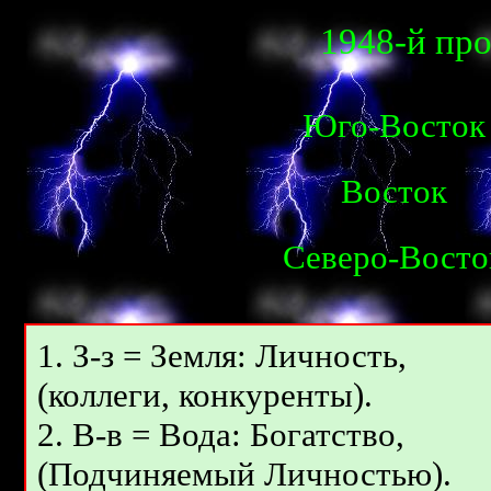
1948-й пр
Юго-Восток
Восток
Северо-Восто
1. З-з = Земля: Личность,
(коллеги, конкуренты).
2. В-в = Вода: Богатство,
(Подчиняемый Личностью).