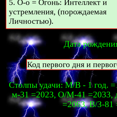
5. О-о = Огонь: Интеллект и
устремления, (порождаемая
Личностью).
Дата рождения
Код первого дня и перво
Столпы удачи: М/В - 1 год. =1
м-31 =2023, О/М-41 =2033, д
=2063, В/З-81 