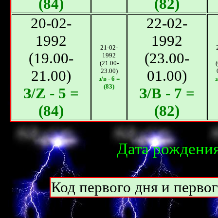
(84)
(82)
20-02-
22-02-
1992
1992
21-02-
(19.00-
(23.00-
1992
(21.00-
21.00)
23.00)
01.00)
з/в - 6 =
з
(83)
З/Z - 5 =
З/В - 7 =
(84)
(82)
Дата рождения
Код первого дня и перво