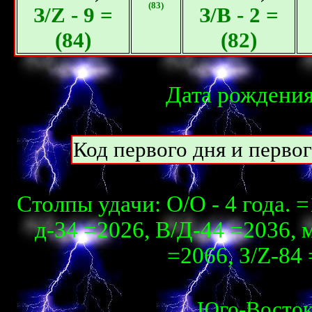
(83)
З/Z - 9 =
З/В - 2 =
(84)
(82)
Дата рождения
Код первого дня и перво
Столпы удачи: О/О - 4 года. =
д-34 =2026, В/Д-44 =2036, м
=2066, З/Z-84 
Юго-Восто