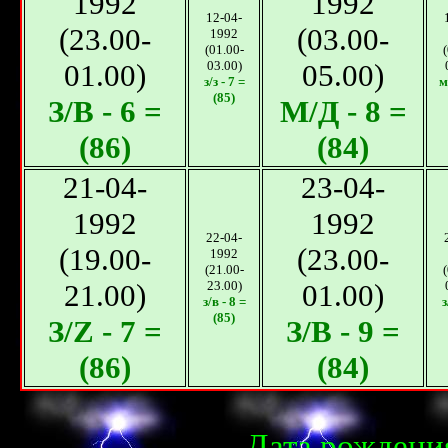
1992
1992
12-04-
(23.00-
(03.00-
1992
(01.00-
01.00)
03.00)
05.00)
з/з - 7 =
м
(85)
З/В - 6 =
М/Д - 8 =
(86)
(84)
21-04-
23-04-
1992
1992
22-04-
(19.00-
(23.00-
1992
(21.00-
21.00)
23.00)
01.00)
з/в - 8 =
з
(85)
З/Z - 7 =
З/В - 9 =
(86)
(84)
Дата рождения