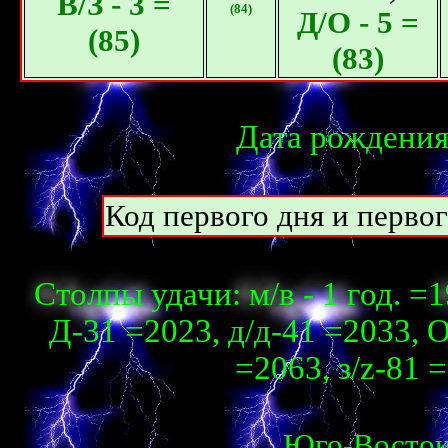
В/З - 3 =
(84)
Д/О - 5 =
(85)
(83)
Дата рождения
Код первого дня и перво
Столпы удачи: м/в - 1 год. =1
Д-31 =2023, д/д-41 =2033, О
=2063, з/z-81 
Юго-Восто