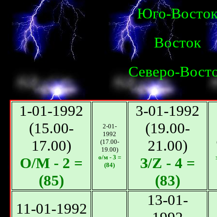
Юго-Восто
Восток
Северо-Вост
1-01-1992
3-01-1992
(15.00-
(19.00-
2-01-
1992
17.00)
21.00)
(17.00-
19.00)
о/м - 3 =
О/М - 2 =
З/Z - 4 =
(84)
(85)
(83)
13-01-
11-01-1992