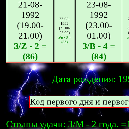
21-08-
23-08-
1992
1992
22-08-
(19.00-
(23.00-
1992
(21.00-
21.00)
23.00)
01.00)
з/в - 3 =
з
(85)
З/Z - 2 =
З/В - 4 =
(86)
(84)
Дата рождения: 19
Код первого дня и перво
Столпы удачи: З/М - 2 года. =