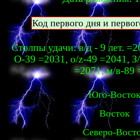
Код первого дня и перво
Столпы удачи: в/д - 9 лет. =2
О-39 =2031, о/z-49 =2041, З
=2071, м/в-89 
Юго-Восто
Восток
Северо-Вост