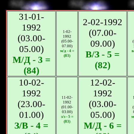
31-01-
2-02-1992
1992
(07.00-
1-02-
(03.00-
1992
09.00)
(05.00-
05.00)
07.00)
м/д - 4 =
в
В/З - 5 =
(83)
М/Д - 3 =
(82)
(84)
10-02-
12-02-
1992
1992
11-02-
(23.00-
(03.00-
1992
(01.00-
01.00)
03.00)
05.00)
з/з - 5 =
м
(83)
З/В - 4 =
М/Д - 6 =