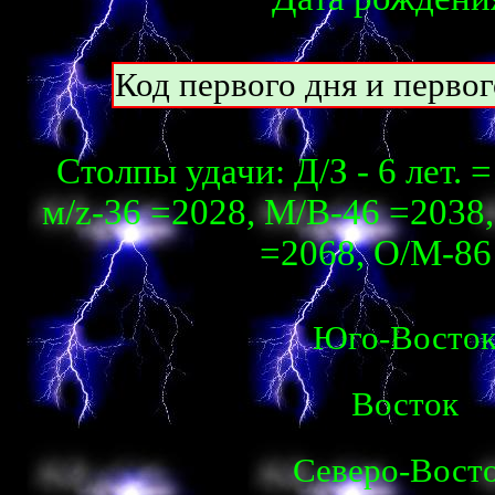
Код первого дня и перво
Столпы удачи: Д/З - 6 лет. 
м/z-36 =2028, М/В-46 =2038, 
=2068, О/М-86 
Юго-Восто
Восток
Северо-Вост