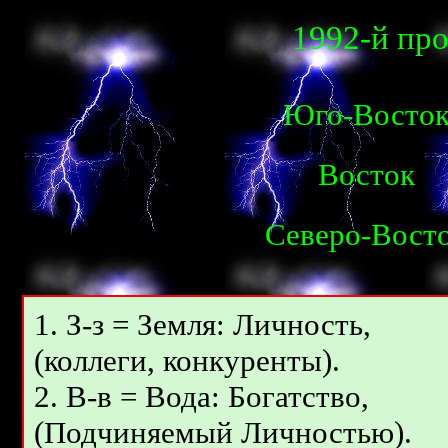
1992-й пр
Юго-Восто
Восток
Северо-Вост
1. З-з = Земля: Личность,
(коллеги, конкуренты).
2. В-в = Вода: Богатство,
(Подчиняемый Личностью).