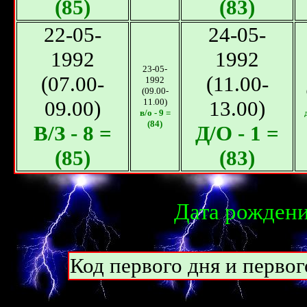
(85)
(83)
22-05-
24-05-
1992
1992
23-05-
(07.00-
(11.00-
1992
(09.00-
09.00)
11.00)
13.00)
в/о - 9 =
(84)
В/З - 8 =
Д/О - 1 =
(85)
(83)
Дата рождени
Код первого дня и перво