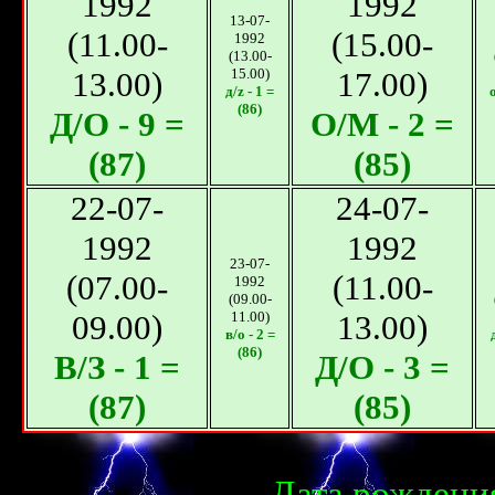
1992
1992
13-07-
(11.00-
(15.00-
1992
(13.00-
13.00)
15.00)
17.00)
д/z - 1 =
о
(86)
Д/О - 9 =
О/М - 2 =
(87)
(85)
22-07-
24-07-
1992
1992
23-07-
(07.00-
(11.00-
1992
(09.00-
09.00)
11.00)
13.00)
в/о - 2 =
(86)
В/З - 1 =
Д/О - 3 =
(87)
(85)
Дата рождения