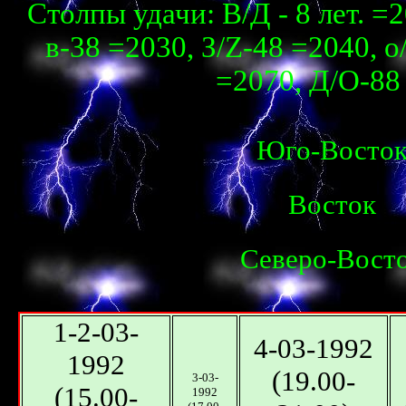
Столпы удачи: В/Д - 8 лет. =2
в-38 =2030, З/Z-48 =2040, о
=2070, Д/О-88 
Юго-Восто
Восток
Северо-Вост
1-2-03-
4-03-1992
1992
(19.00-
3-03-
(15.00-
1992