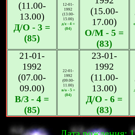
1992
(11.00-
12-01-
(15.00-
1992
13.00)
(13.00-
15.00)
17.00)
д/z - 4 =
о
Д/О - 3 =
(84)
О/М - 5 =
(85)
(83)
21-01-
23-01-
1992
1992
22-01-
(07.00-
(11.00-
1992
(09.00-
09.00)
11.00)
13.00)
в/о - 5 =
(84)
В/З - 4 =
Д/О - 6 =
(85)
(83)
Дата рождения: 1