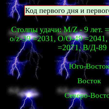
Код первого дня и перво
Столпы удачи: М/Z - 9 лет. 
о/z-39 =2031, О/О-49 =2041, 
=2071, В/Д-89 
Юго-Восто
Восток
Северо-Вост