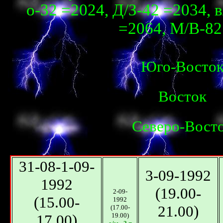
о-32 =2024, Д/З-42 =2034, в
=2064, М/В-82 
Юго-Восто
Восток
Северо-Вост
31-08-1-09-
3-09-1992
1992
(19.00-
2-09-
(15.00-
1992
21.00)
(17.00-
17.00)
19.00)