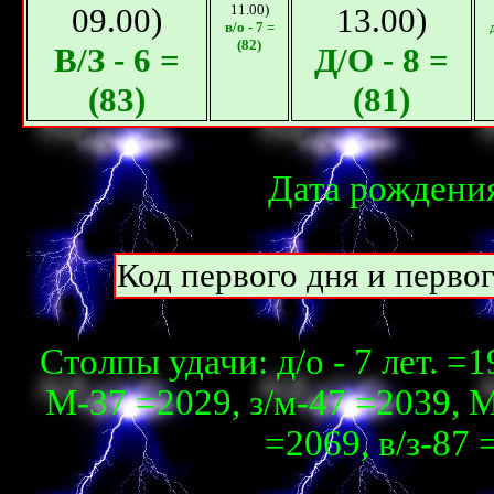
09.00)
11.00)
13.00)
в/о - 7 =
(82)
В/З - 6 =
Д/О - 8 =
(83)
(81)
Дата рождения
Код первого дня и перво
Столпы удачи: д/о - 7 лет. =1
М-37 =2029, з/м-47 =2039, М
=2069, в/з-87 