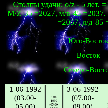
Столпы удачи: о/z - 5 лет. 
М/Z-35 =2027, м/в-45 =2037, 
=2067, д/д-85 
Юго-Восто
Восток
Северо-Вост
1-06-1992
3-06-1992
(03.00-
(07.00-
2-06-
1992
05.00)
09.00)
(05.00-