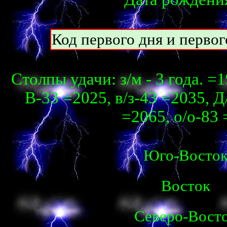
Код первого дня и перво
Столпы удачи: з/м - 3 года. =
В-33 =2025, в/з-43 =2035, Д
=2065, о/о-83 
Юго-Восто
Восток
Северо-Вост