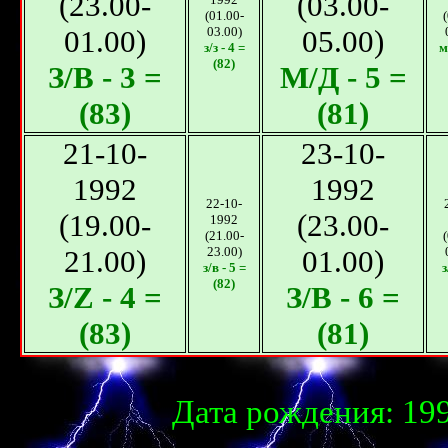
(23.00-
(03.00-
(01.00-
01.00)
03.00)
05.00)
з/з - 4 =
м
(82)
З/В - 3 =
М/Д - 5 =
(83)
(81)
21-10-
23-10-
1992
1992
22-10-
(19.00-
(23.00-
1992
(21.00-
21.00)
23.00)
01.00)
з/в - 5 =
з
(82)
З/Z - 4 =
З/В - 6 =
(83)
(81)
Дата рождения: 199