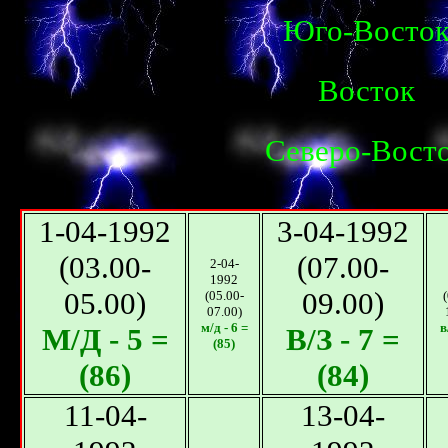
Юго-Восто
Восток
Северо-Вост
1-04-1992
3-04-1992
(03.00-
(07.00-
2-04-
1992
05.00)
09.00)
(05.00-
07.00)
м/д - 6 =
в
М/Д - 5 =
В/З - 7 =
(85)
(86)
(84)
11-04-
13-04-