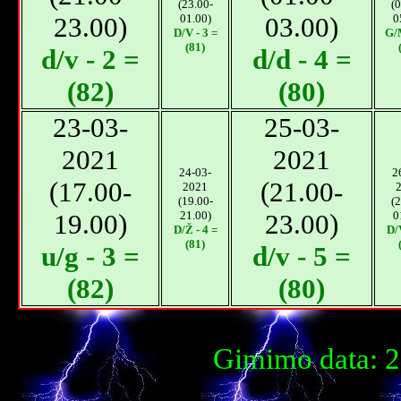
(23.00-
(0
23.00)
01.00)
03.00)
0
D/V - 3 =
G/M
(81)
d/v - 2 =
d/d - 4 =
(82)
(80)
23-03-
25-03-
2021
2021
24-03-
2
(17.00-
(21.00-
2021
(19.00-
(2
19.00)
21.00)
23.00)
0
D/Ž - 4 =
D/V
(81)
u/g - 3 =
d/v - 5 =
(82)
(80)
Gimimo data: 2