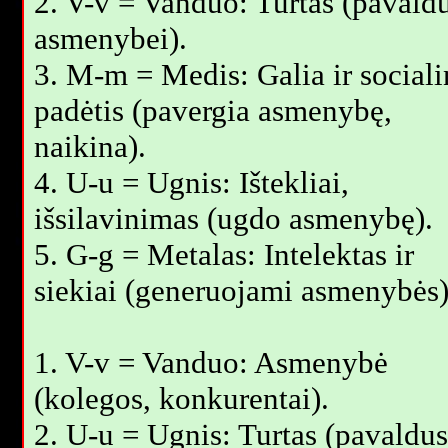
2. V-v = Vanduo: Turtas (pavald
asmenybei).
3. M-m = Medis: Galia ir sociali
padėtis (pavergia asmenybę,
naikina).
4. U-u = Ugnis: Ištekliai,
išsilavinimas (ugdo asmenybę).
5. G-g = Metalas: Intelektas ir
siekiai (generuojami asmenybės)
1. V-v = Vanduo: Asmenybė
(kolegos, konkurentai).
2. U-u = Ugnis: Turtas (pavaldus