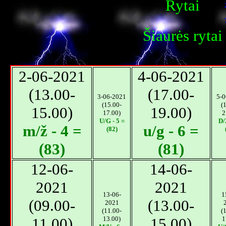
Rytai
Šiaurės rytai
2-06-2021
4-06-2021
(13.00-
(17.00-
3-06-2021
5-0
(15.00-
(
15.00)
19.00)
17.00)
2
U/G - 5 =
D/
m/ž - 4 =
u/g - 6 =
(82)
(83)
(81)
12-06-
14-06-
2021
2021
13-06-
1
(09.00-
(13.00-
2021
(11.00-
(
11.00)
13.00)
15.00)
1