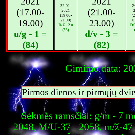
2021
2021
22-01-
2
(17.00-
(21.00-
2021
(19.00-
(2
19.00)
21.00)
23.00)
0
D/Ž - 2 =
D/V
(83)
u/g - 1 =
d/v - 3 =
(84)
(82)
Gimimo data: 202
Pirmos dienos ir pirmųjų dvi
Sėkmės ramsčiai: g/m - 7 m
=2048, M/U-37 =2058, m/ž-47 