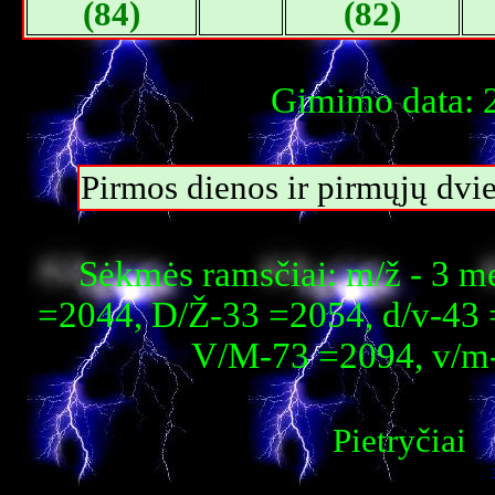
(84)
(82)
Gimimo data: 2
Pirmos dienos ir pirmųjų dvi
Sėkmės ramsčiai: m/ž - 3 m
=2044, D/Ž-33 =2054, d/v-43 
V/M-73 =2094, v/m
Pietryčiai