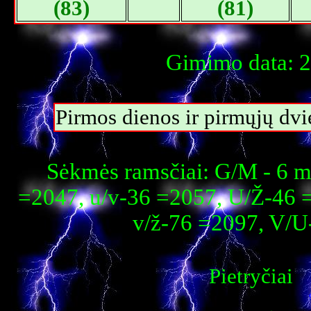
(83)
(81)
Gimimo data: 2
Pirmos dienos ir pirmųjų dvi
Sėkmės ramsčiai: G/M - 6 m
=2047, u/v-36 =2057, U/Ž-46 
v/ž-76 =2097, V/U
Pietryčiai