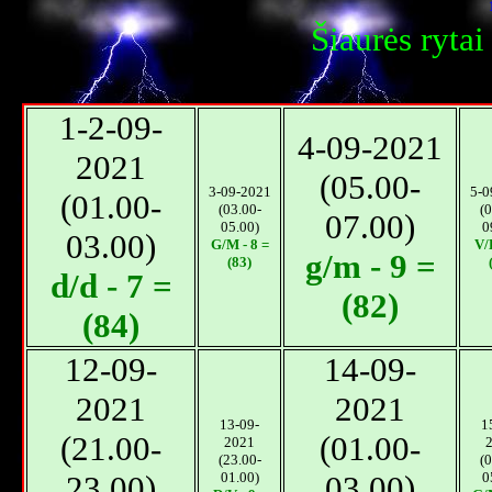
Šiaurės rytai
1-2-09-
4-09-2021
2021
(05.00-
3-09-2021
5-0
(01.00-
(03.00-
(0
07.00)
05.00)
0
03.00)
G/M - 8 =
V/D
g/m - 9 =
(83)
d/d - 7 =
(82)
(84)
12-09-
14-09-
2021
2021
13-09-
1
(21.00-
(01.00-
2021
(23.00-
(0
23.00)
01.00)
03.00)
0