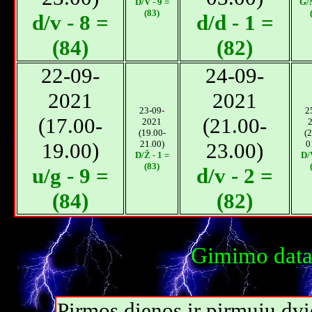
D/V - 9 =
G/M
(83)
d/v - 8 =
d/d - 1 =
(84)
(82)
22-09-
24-09-
2021
2021
23-09-
2
(17.00-
(21.00-
2021
(19.00-
(2
19.00)
21.00)
23.00)
0
D/Ž - 1 =
D/V
(83)
u/g - 9 =
d/v - 2 =
(84)
(82)
Gimimo data:
Pirmos dienos ir pirmųjų dv