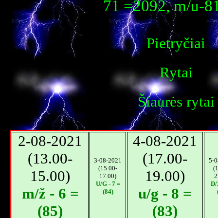
71 =2092, m/u-8
Pietryčiai
Rytai
Šiaurės rytai
2-08-2021
4-08-2021
(13.00-
(17.00-
3-08-2021
5-0
(15.00-
(
15.00)
19.00)
17.00)
2
U/G - 7 =
D/
m/ž - 6 =
u/g - 8 =
(84)
(85)
(83)