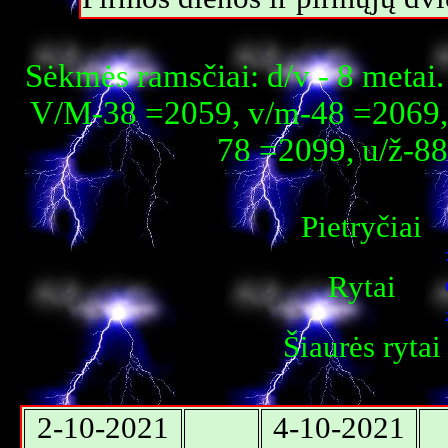
Sėkmės ramsčiai: d/v - 8 metai
V/M-38 =2059, v/m-48 =2069,
78 =2099, u/ž-8
Pietryčiai
Rytai
Šiaurės rytai
2-10-2021
4-10-2021