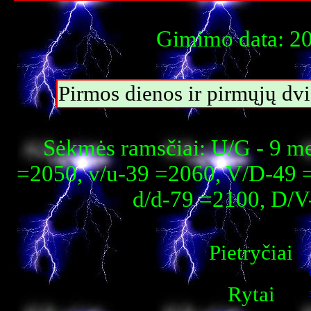
Gimimo data: 20
Pirmos dienos ir pirmųjų dvi
Sėkmės ramsčiai: U/G - 9 m
=2050, v/u-39 =2060, V/D-49 
d/d-79 =2100, D/V
Pietryčiai
Rytai