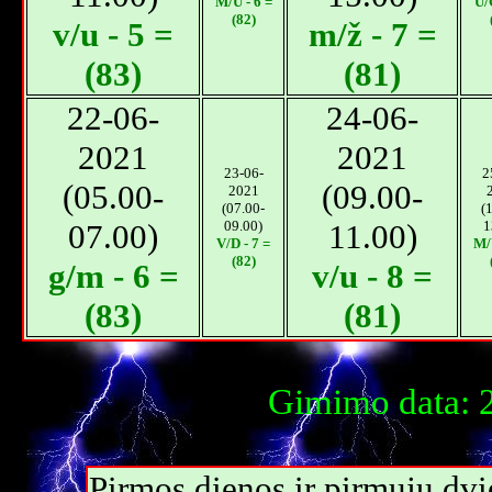
M/U - 6 =
U/
(82)
v/u - 5 =
m/ž - 7 =
(83)
(81)
22-06-
24-06-
2021
2021
23-06-
2
(05.00-
(09.00-
2021
(07.00-
(
07.00)
09.00)
11.00)
1
V/D - 7 =
M/
(82)
g/m - 6 =
v/u - 8 =
(83)
(81)
Gimimo data: 2
Pirmos dienos ir pirmųjų dvi