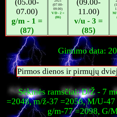
(05.00-
(09.00-
2021
(07.00-
(
07.00)
09.00)
11.00)
1
V/D - 2 =
M/
(86)
g/m - 1 =
v/u - 3 =
(87)
(85)
Gimimo data: 202
Pirmos dienos ir pirmųjų dvi
Sėkmės ramsčiai: D/Ž - 7 m
=2048, m/ž-37 =2058, M/U-47 
g/m-77 =2098, G/M