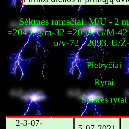
Sėkmės ramsčiai: M/U - 2 m
=2043, g/m-32 =2053, G/M-42 
u/v-72 =2093, U/Ž
Pietryčiai
Rytai
Šiaurės rytai
2-3-07-
5-07-2021