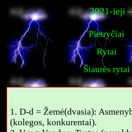
2021-ieji 
Pietryčiai
Rytai
Šiaurės rytai
1. D-d = Žemė(dvasia): Asmeny
(kolegos, konkurentai).