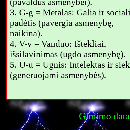
(pavaldus asmenybei).
3. G-g = Metalas: Galia ir social
padėtis (pavergia asmenybę,
naikina).
4. V-v = Vanduo: Ištekliai,
išsilavinimas (ugdo asmenybę).
5. U-u = Ugnis: Intelektas ir siek
(generuojami asmenybės).
Gimimo data: