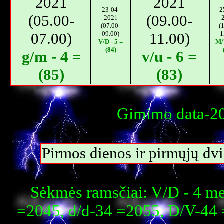
2021
2021
23-04-
2
(05.00-
(09.00-
2021
(07.00-
(
07.00)
09.00)
11.00)
1
V/D - 5 =
M/
(84)
g/m - 4 =
v/u - 6 =
(85)
(83)
Gimimo data-20
Pirmos dienos ir pirmųjų dvi
Sėkmės ramsčiai: V/D - 4 m
=2045, d/d-34 =2055, D/V-44 