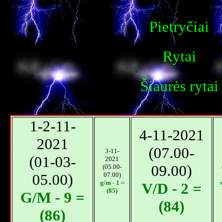
Pietryčiai
Rytai
Šiaurės rytai
1-2-11-
4-11-2021
2021
(07.00-
3-11-
(01-03-
2021
09.00)
(05.00-
05.00)
07.00)
g/m - 1 =
V/D - 2 =
(85)
G/M - 9 =
(84)
(86)