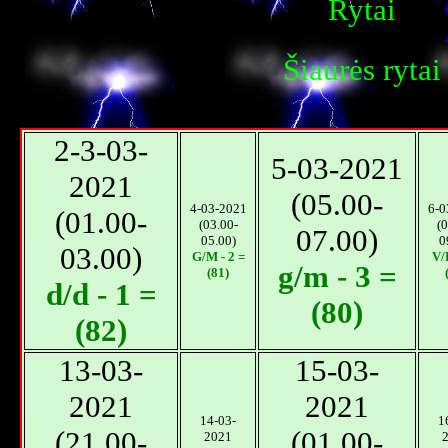
Rytai
Šiaurės rytai
2-3-03-
5-03-2021
2021
(05.00-
4-03-2021
6-0
(01.00-
(03.00-
(0
07.00)
05.00)
0
03.00)
G/M - 2 =
V/D
g/m - 3 =
(81)
d/d - 1 =
(80)
(82)
13-03-
15-03-
2021
2021
14-03-
1
(21.00-
(01.00-
2021