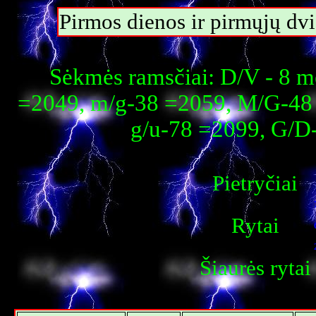
Pirmos dienos ir pirmųjų dvi
Sėkmės ramsčiai: D/V - 8 m
=2049, m/g-38 =2059, M/G-48 
g/u-78 =2099, G/D
Pietryčiai
Rytai
Šiaurės rytai