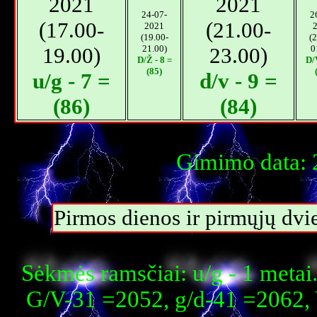
2021
2021
24-07-
2
(17.00-
(21.00-
2021
(19.00-
(2
19.00)
21.00)
23.00)
0
D/Ž - 8 =
D/V
(85)
u/g - 7 =
d/v - 9 =
(86)
(84)
Gimimo data: 
Pirmos dienos ir pirmųjų dvi
Sėkmės ramsčiai: u/g - 1 meta
G/V-31 =2052, g/d-41 =2062,