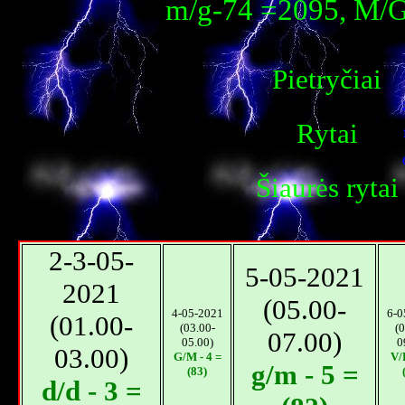
m/g-74 =2095, M/G
Pietryčiai
Rytai
Šiaurės rytai
2-3-05-
5-05-2021
2021
(05.00-
4-05-2021
6-0
(01.00-
(03.00-
(0
07.00)
05.00)
0
03.00)
G/M - 4 =
V/D
g/m - 5 =
(83)
d/d - 3 =