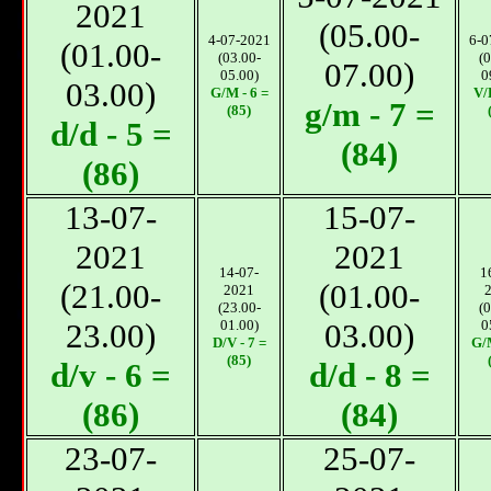
2021
(05.00-
4-07-2021
6-0
(01.00-
(03.00-
(0
07.00)
05.00)
0
03.00)
G/M - 6 =
V/D
g/m - 7 =
(85)
d/d - 5 =
(84)
(86)
13-07-
15-07-
2021
2021
14-07-
1
(21.00-
(01.00-
2021
(23.00-
(0
23.00)
01.00)
03.00)
0
D/V - 7 =
G/M
(85)
d/v - 6 =
d/d - 8 =
(86)
(84)
23-07-
25-07-