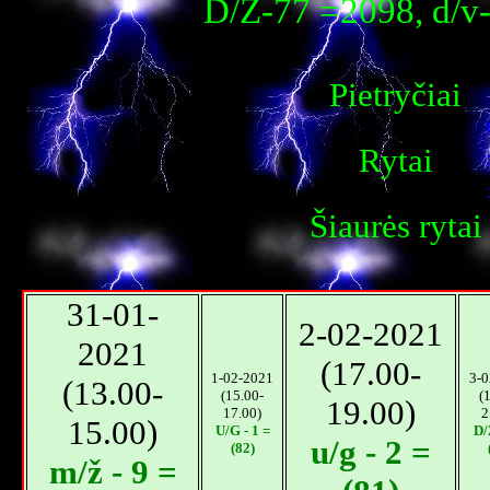
D/Ž-77 =2098, d/v
Pietryčiai
Rytai
Šiaurės rytai
31-01-
2-02-2021
2021
(17.00-
1-02-2021
3-0
(13.00-
(15.00-
(
19.00)
17.00)
2
15.00)
U/G - 1 =
D/
u/g - 2 =
(82)
m/ž - 9 =