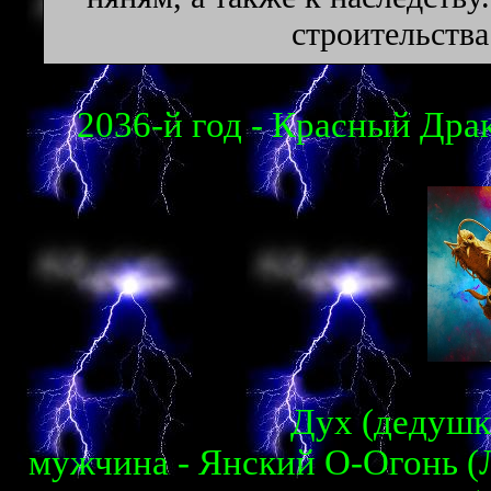
cтpoитeльcтвa
2036-й год - Красный Драк
Дух (дедушка
мужчина - Янский О-Огонь (