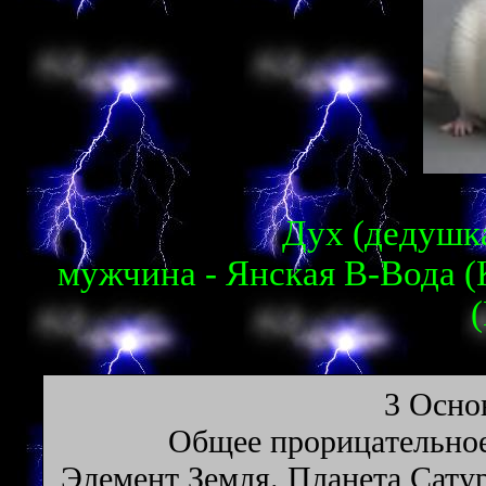
Дух (дедушка
мужчина - Янская В-Вода (
3 Ocнo
Oбщee пpopицaтeльнoe
Элeмeнт Земля. Планета Сатур