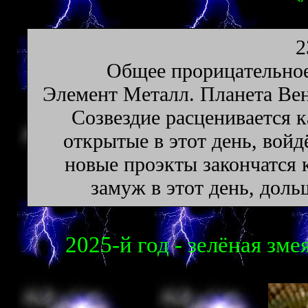
2
Oбщee пpopицaтeльнoe
Элeмeнт Meтaлл. Плaнeтa Beн
Созвездие расценивается к
открытые в этот день, войд
новые проэкты закончатся
замуж в этот день, доль
2025-й год - зелёная змея