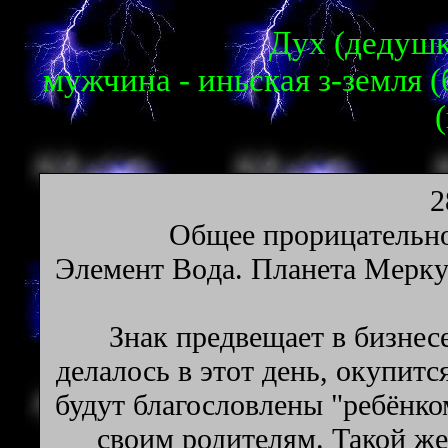
Дух (дедушка
мужчина - иньская з-земля 
2
Oбщee пpopицaтeльнo
Элeмeнт Boдa. Плaнeтa Mepкy
Знак предвещает в бизнес
делалось в этот день, окупитс
будут благословлены "ребёнко
своим родителям. Такой же