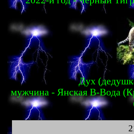
2022-й год - Чёрный Тигр
Дух (дедушка
мужчина - Янская В-Вода (К
2