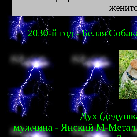
женитс
2030-й год - Белая Собак
Дух (дедушка
мужчина - Янский М-Металл