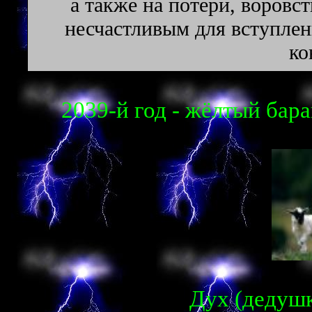
а также на потери, воровс
несчастливым для вступлен
ко
2039-й год - жёлтый баран
Дух (дедушка