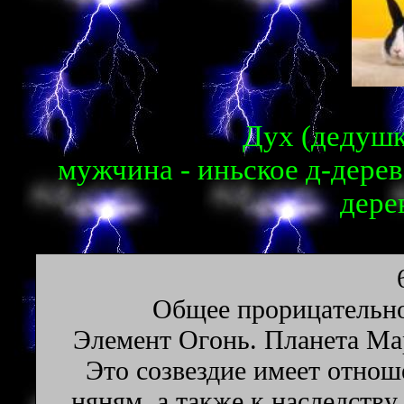
Дух (дедушка
мужчина - иньское д-дерев
дере
Oбщee пpopицaтeльнo
Элeмeнт Oгoнь. Плaнeтa Map
Этo coзвeздиe имeeт oтнoш
няням, a тaкжe к нacлeдcтвy