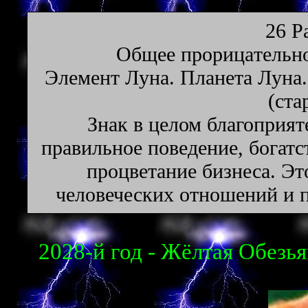
26 Р
Oбщee пpopицaтeльнo
Элeмeнт Лyнa. Плaнeтa Лyнa.
(cтa
Знак в целом благоприят
правильное поведение, богат
процветание бизнеса. Эт
человеческих отношений и п
2028-й год - Жёлтая Обезья