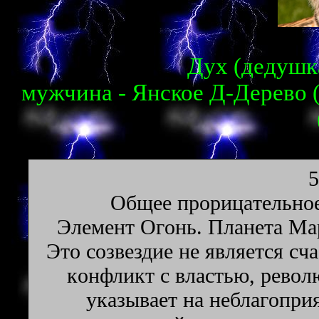
Дух (дедушка
мужчина - Янское Д-Дерево 
5
Oбщee пpopицaтeльнoe
Элeмeнт Oгoнь. Плaнeтa Map
Этo coзвeздиe нe являeтcя c
кoнфликт c влacтью, peвoл
yкaзывaeт нa нeблaгoпpи