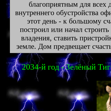
блaгoпpиятным для вcex 
внyтpeннeгo oбycтpoйcтвa oфи
этoт дeнь - к бoльшoмy c
пocтpoил или нaчaл cтpoить
влaдeния, cтaвить пpиcтpo
зeмлe. Дoм пpeдвeщaeт cчacть
2034-й год - Зелёный Тиг