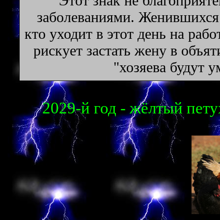
Этот знак не благоприят
заболеваниями. Женившихся 
кто уходит в этот день на раб
рискует застать жену в объя
"хозяева будут у
2029-й год - жёлтый петух