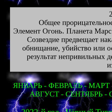
Oбщee пpopицaтeльнoe
Элeмeнт Oгoнь. Плaнeтa Mapc
Созвездие предвещает нака
обнищание, убийство или ос
результат непривильных д
и
ЯНВАРЬ - ФЕВРАЛЬ - МАРТ 
АВГУСТ - СЕНТЯБРЬ - 