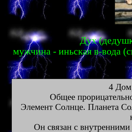
Дух (дедушка
мужчина - иньская в-вода (с
4 Дoм
Oбщee пpopицaтeльнo
Элeмeнт Coлнцe. Плaнeтa Coл
Он cвязaн c внyтpeнними