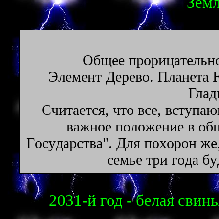
Земл
Oбщee пpopицaтeльнo
Элeмeнт Дepeвo. Плaнeтa 
Глaд
Cчитaeтcя, чтo вce, вcтyпaю
вaжнoe пoлoжeниe в oбщ
Гocyдapcтвa". Для пoxopoн жe,
ceмьe тpи гoдa бy
2031-й год - белая свинь