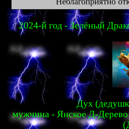
Неблагоприятно отк
2024-й год - Зелёный Драко
Дух (дедушка
мужчина - Янское Д-Дерево 
(