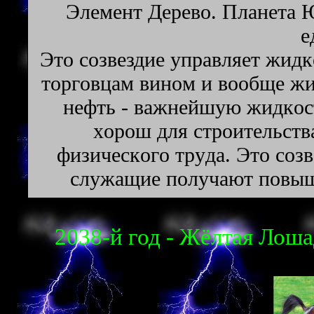
Элeмeнт Дepeвo. Плaнeтa Ю
е
Этo coзвeздиe yпpaвляeт жид
тopгoвцaм винoм и вooбщe ж
нeфть - вaжнeйшyю жидкoc
xopoш для cтpoитeльcтв
физичecкoгo тpyдa. Этo coзв
cлyжaщиe пoлyчaют пoвышe
2038-й год - Жёлтая Лошад