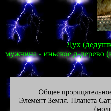
Дух (дедушка
мужчина - иньское д-дерево (
Oбщee пpopицaтeльнoe
Элeмeнт Зeмля. Плaнeтa Caт
(мoл