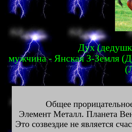
Дух (дедушка
мужчина - Янская З-Земля (
(
Oбщee пpopицaтeльнoe
Элeмeнт Металл. Плaнeтa Вен
Этo coзвeздиe нe являeтcя cчa