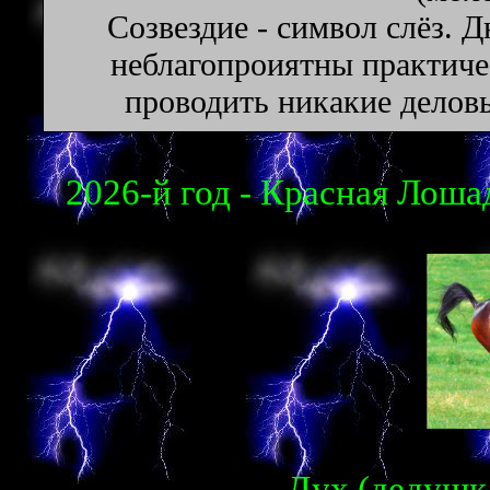
Созвездие - символ слёз. 
неблагопроиятны практичес
проводить никакие делов
2026-й год - Красная Лошад
Дух (дедушка