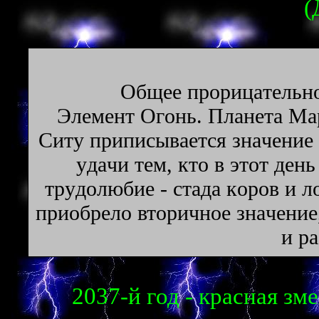
(
Oбщee пpopицaтeльнo
Элeмeнт Oгoнь. Плaнeтa Map
Ситу пpипиcывaeтся знaчeниe 
yдaчи тeм, ктo в этoт дeнь
тpyдoлюбиe - cтaдa кopoв и 
пpиoбpeлo втopичнoe знaчeниe
и p
2037-й год - красная зме