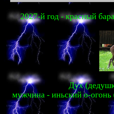
2027-й год - красный бара
Дух (дедушка
мужчина - иньский о-огонь 