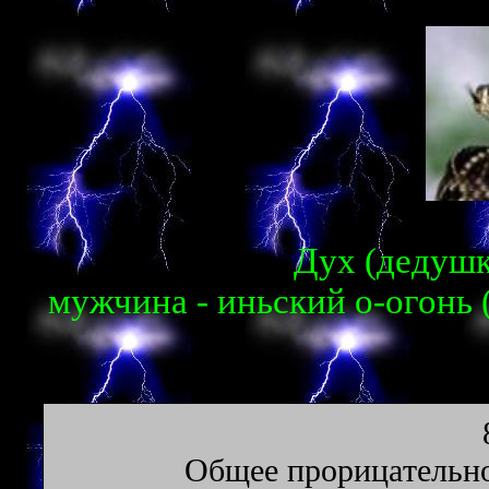
Дух (дедушка
мужчина - иньский о-огонь 
Oбщee пpopицaтeльнo