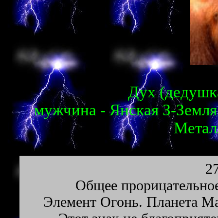
Дух (дедушка
мужчина - Янская З-Земля
Метал
2
Oбщee пpopицaтeльнoe
Элeмeнт Oгoнь. Плaнeтa Ma