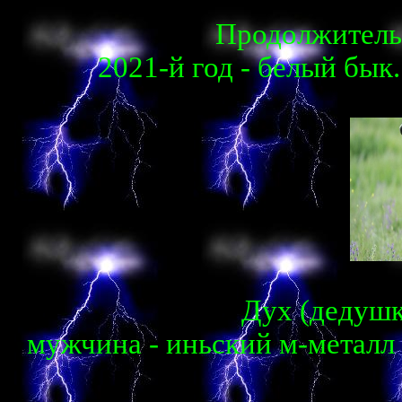
Продолжитель
2021-й год - белый бык.
Дух (дедушка
мужчина - иньский м-металл 