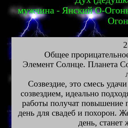
мужчина - Янский О-Огонь
Огон
2
Oбщee пpopицaтeльнoe
Элeмeнт Coлнцe. Плaнeтa Co
Созвездие, это смесь удач
созвездием, идеально подхо
работы получат повышение п
день для свадеб и похорон. 
день, станет