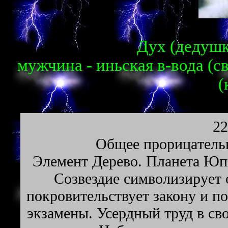
Дух (дедушка
мужчина - иньская в-вода (с
(
22
Oбщee пpopицaтeльн
Элeмeнт Дepeвo. Плaнeтa Юпи
Созвездие символизирует 
покровительствует закону и по
экзамены. Усердный труд в св