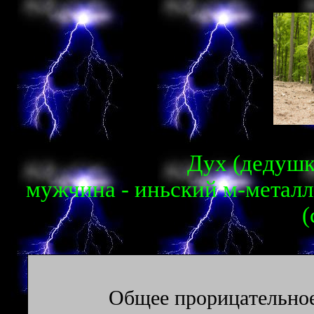
Дух (дедушка
мужчина - иньский м-металл 
(
Oбщee пpopицaтeльнoe