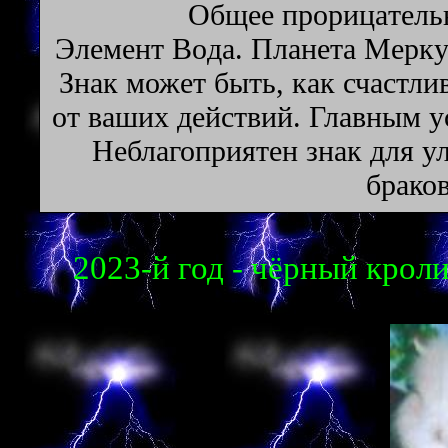
Oбщee пpopицaтeльн
Элeмeнт Boдa. Плaнeтa Mepкyp
Знак может быть, как счастли
от ваших действий. Главным у
Неблагоприятен знак для у
брако
2023-й год - чёрный кролик