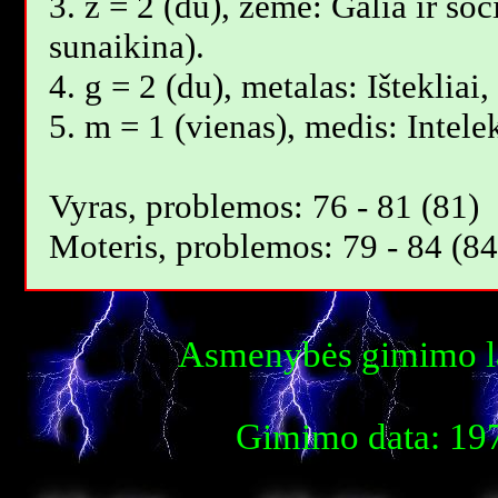
3. ž = 2 (du), žemė: Galia ir so
sunaikina).
4. g = 2 (du), metalas: Išteklia
5. m = 1 (vienas), medis: Intele
Vyras, problemos: 76 - 81 (81)
Moteris, problemos: 79 - 84 (84
Asmenybės gimimo la
Gimimo data: 197