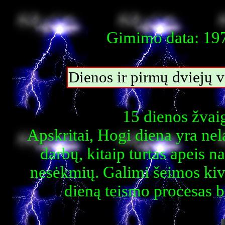
Gimimo data: 197
Dienos ir pirmų dviejų 
15 dienos žvai
Apskritai, Hogi diena yra nela
darbų, kitaip turtas apeis
nesėkmių. Galimi šeimos kivi
dieną teismo procesas b