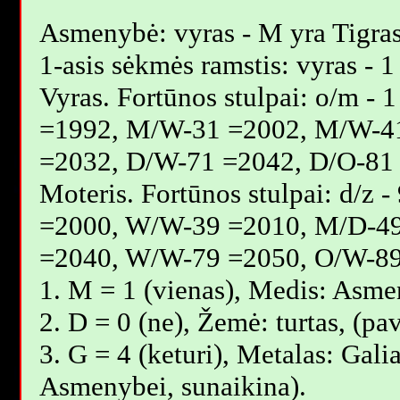
Asmenybė: vyras - M yra Tigras
1-asis sėkmės ramstis: vyras - 1
Vyras. Fortūnos stulpai: o/m 
=1992, M/W-31 =2002, M/W-4
=2032, D/W-71 =2042, D/O-81
Moteris. Fortūnos stulpai: d/z
=2000, W/W-39 =2010, M/D-4
=2040, W/W-79 =2050, O/W-89
1. M = 1 (vienas), Medis: Asme
2. D = 0 (ne), Žemė: turtas, (p
3. G = 4 (keturi), Metalas: Galia
Asmenybei, sunaikina).