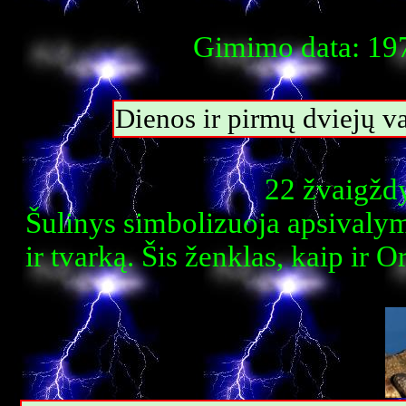
Gimimo data: 197
Dienos ir pirmų dviejų 
22 žvaigždy
Šulinys simbolizuoja apsivalym
ir tvarką. Šis ženklas, kaip ir 