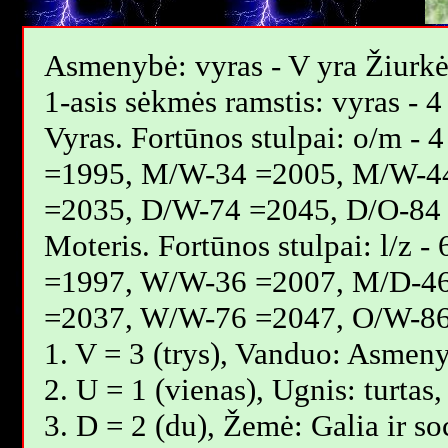
Asmenybė: vyras - V yra Žiurkė
1-asis sėkmės ramstis: vyras - 4
Vyras. Fortūnos stulpai: o/m 
=1995, M/W-34 =2005, M/W-4
=2035, D/W-74 =2045, D/O-84
Moteris. Fortūnos stulpai: l/z
=1997, W/W-36 =2007, M/D-4
=2037, W/W-76 =2047, O/W-86
1. V = 3 (trys), Vanduo: Asmeny
2. U = 1 (vienas), Ugnis: turtas
3. D = 2 (du), Žemė: Galia ir so