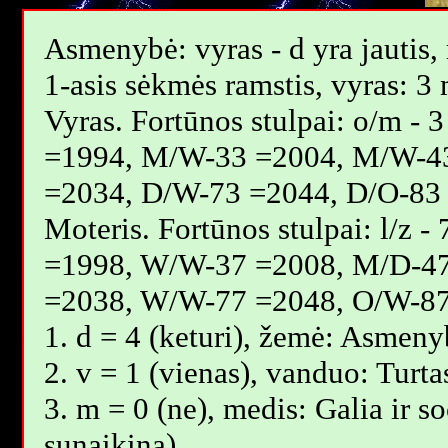
Asmenybė: vyras - d yra jautis, m
1-asis sėkmės ramstis, vyras: 3 
Vyras. Fortūnos stulpai: o/m 
=1994, M/W-33 =2004, M/W-4
=2034, D/W-73 =2044, D/O-83
Moteris. Fortūnos stulpai: l/z
=1998, W/W-37 =2008, M/D-4
=2038, W/W-77 =2048, O/W-87
1. d = 4 (keturi), žemė: Asmeny
2. v = 1 (vienas), vanduo: Turt
3. m = 0 (ne), medis: Galia ir s
sunaikina).