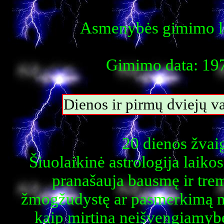
Asmenybės gimimo la
Gimimo data: 197
Dienos ir pirmų dviejų 
20 dienos žvai
Šiuolaikinė astrologija laiko
pranašauja bausmę ir trem
žmogžudystę ar pasmerkimą mir
kaip mirtina neišvengiamybė