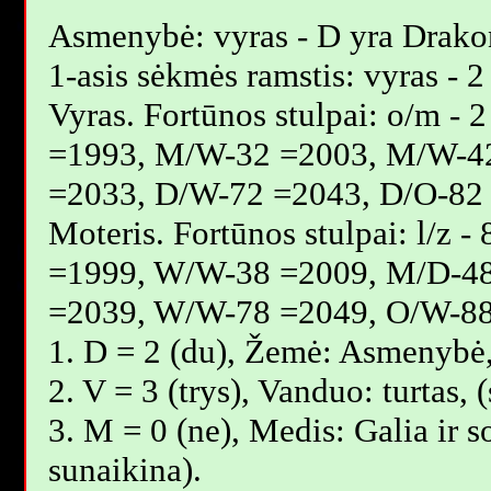
Asmenybė: vyras - D yra Drakon
1-asis sėkmės ramstis: vyras - 2
Vyras. Fortūnos stulpai: o/m 
=1993, M/W-32 =2003, M/W-4
=2033, D/W-72 =2043, D/O-82
Moteris. Fortūnos stulpai: l/z
=1999, W/W-38 =2009, M/D-4
=2039, W/W-78 =2049, O/W-88
1. D = 2 (du), Žemė: Asmenybė,
2. V = 3 (trys), Vanduo: turtas,
3. M = 0 (ne), Medis: Galia ir s
sunaikina).