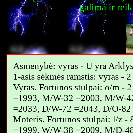
galima ir reik
Asmenybė: vyras - U yra Arklys,
1-asis sėkmės ramstis: vyras - 2
Vyras. Fortūnos stulpai: o/m 
=1993, M/W-32 =2003, M/W-4
=2033, D/W-72 =2043, D/O-82
Moteris. Fortūnos stulpai: l/z
=1999, W/W-38 =2009, M/D-4