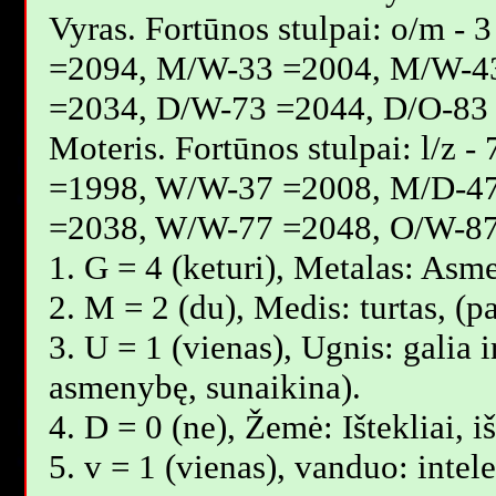
Vyras. Fortūnos stulpai: o/m 
=2094, M/W-33 =2004, M/W-4
=2034, D/W-73 =2044, D/O-83
Moteris. Fortūnos stulpai: l/z
=1998, W/W-37 =2008, M/D-4
=2038, W/W-77 =2048, O/W-87
1. G = 4 (keturi), Metalas: Asm
2. M = 2 (du), Medis: turtas, (
3. U = 1 (vienas), Ugnis: galia i
asmenybę, sunaikina).
4. D = 0 (ne), Žemė: Ištekliai, 
5. v = 1 (vienas), vanduo: intel