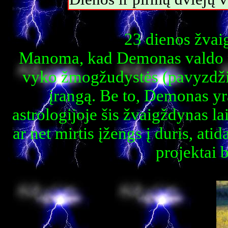
23 dienos žvai
Manoma, kad Demonas valdo mir
vyko žmogžudystės (pavyzdžiui
įrangą. Be to, Demonas yra
astrologijoje šis žvaigždynas l
ar net mirtis įžengs į duris, at
projektai b