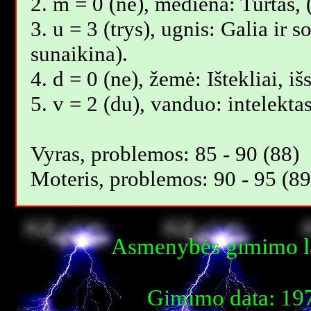
2. m = 0 (ne), mediena: Turtas,
3. u = 3 (trys), ugnis: Galia ir
sunaikina).
4. d = 0 (ne), žemė: Ištekliai, i
5. v = 2 (du), vanduo: intelektas
Vyras, problemos: 85 - 90 (88)
Moteris, problemos: 90 - 95 (89
Asmenybės gimimo la
Gimimo data: 197