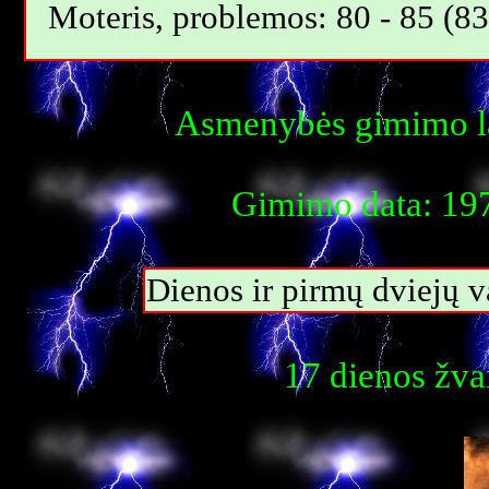
Moteris, problemos: 80 - 85 (83
Asmenybės gimimo la
Gimimo data: 197
Dienos ir pirmų dviejų 
17 dienos žva