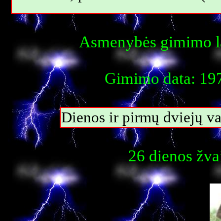
Asmenybės gimimo la
Gimimo data: 197
Dienos ir pirmų dviejų 
26 dienos žva