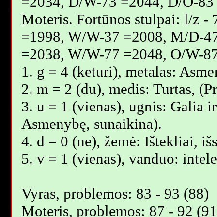
=2034, D/W-73 =2044, D/O-83
Moteris. Fortūnos stulpai: l/z
=1998, W/W-37 =2008, M/D-4
=2038, W/W-77 =2048, O/W-87
1. g = 4 (keturi), metalas: Asm
2. m = 2 (du), medis: Turtas, (
3. u = 1 (vienas), ugnis: Galia i
Asmenybę, sunaikina).
4. d = 0 (ne), žemė: Ištekliai, i
5. v = 1 (vienas), vanduo: intel
Vyras, problemos: 83 - 93 (88)
Moteris, problemos: 87 - 92 (91