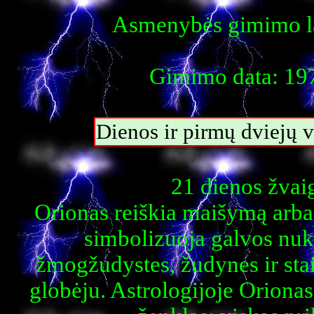
Asmenybės gimimo la
Gimimo data: 197
Dienos ir pirmų dviejų 
21 dienos žvai
Orionas reiškia maišymą arba
simbolizuoja galvos nuki
žmogžudystes, žudynes ir staig
globėju. Astrologijoje Orionas