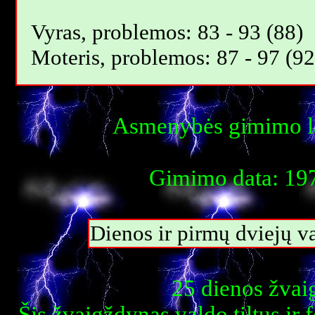
Vyras, problemos: 83 - 93 (88)
Moteris, problemos: 87 - 97 (92
Asmenybės gimimo la
Gimimo data: 197
Dienos ir pirmų dviejų 
25 dienos žvai
Šis žvaigždynas valdo tiltus ir 