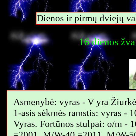
Dienos ir pirmų dviejų 
16 dienos žva
Asmenybė: vyras - V yra Žiurkė,
1-asis sėkmės ramstis: vyras - 1
Vyras. Fortūnos stulpai: o/m 
=2001, M/W-40 =2011, M/W-5