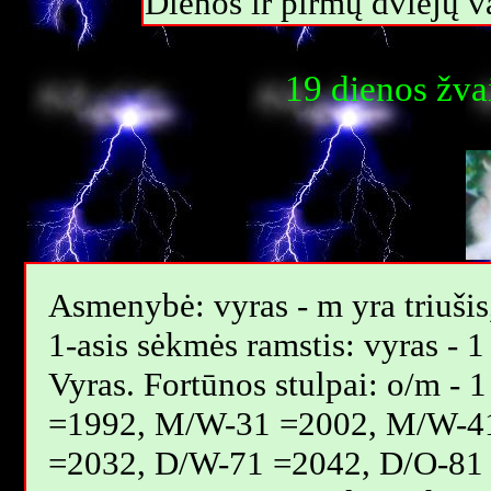
Dienos ir pirmų dviejų 
19 dienos žva
Asmenybė: vyras - m yra triušis,
1-asis sėkmės ramstis: vyras - 1
Vyras. Fortūnos stulpai: o/m 
=1992, M/W-31 =2002, M/W-4
=2032, D/W-71 =2042, D/O-81