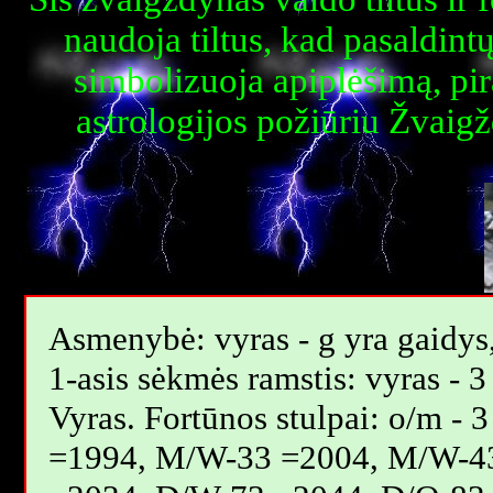
naudoja tiltus, kad pasaldintų
simbolizuoja apiplėšimą, pi
astrologijos požiūriu Žvaig
Asmenybė: vyras - g yra gaidys, 
1-asis sėkmės ramstis: vyras - 3
Vyras. Fortūnos stulpai: o/m 
=1994, M/W-33 =2004, M/W-4