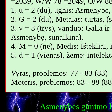
=2039, W/W-78 =2049, O/W-88
1. u = 2 (du), ugnis: Asmenybė,
2. G = 2 (du), Metalas: turtas,
3. v = 3 (trys), vanduo: Galia ir
Asmenybę, sunaikina).
4. M = 0 (ne), Medis: Ištekliai,
5. d = 1 (vienas), žemė: intelek
Vyras, problemos: 77 - 83 (83)
Moteris, problemos: 83 - 88 (88
Asmenybės gimimo la