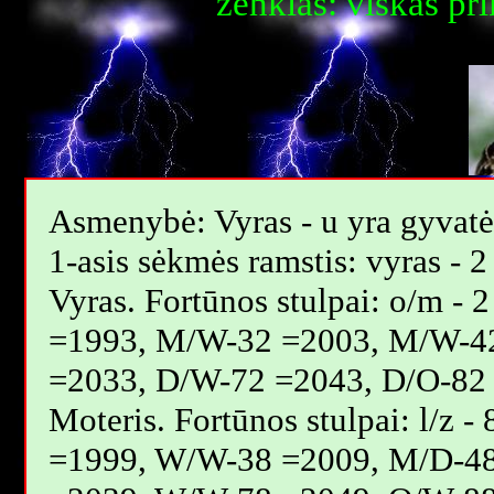
ženklas: viskas pr
Asmenybė: Vyras - u yra gyvatė,
1-asis sėkmės ramstis: vyras - 2
Vyras. Fortūnos stulpai: o/m 
=1993, M/W-32 =2003, M/W-4
=2033, D/W-72 =2043, D/O-82
Moteris. Fortūnos stulpai: l/z
=1999, W/W-38 =2009, M/D-4