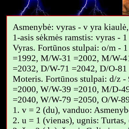
Asmenybė: vyras - v yra kiaulė, 
1-asis sėkmės ramstis: vyras - 1
Vyras. Fortūnos stulpai: o/m 
=1992, M/W-31 =2002, M/W-4
=2032, D/W-71 =2042, D/O-81
Moteris. Fortūnos stulpai: d/z
=2000, W/W-39 =2010, M/D-4
=2040, W/W-79 =2050, O/W-89
1. v = 2 (du), vanduo: Asmenybė
2. u = 1 (vienas), ugnis: Turtas