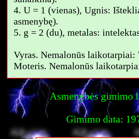
4. U = 1 (vienas), Ugnis: Ištekli
asmenybę).
5. g = 2 (du), metalas: intelekta
Vyras. Nemalonūs laikotarpiai: 
Moteris. Nemalonūs laikotarpiai
Asmenybės gimimo la
Gimimo data: 197