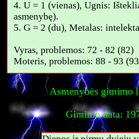
4. U = 1 (vienas), Ugnis: Ištekli
asmenybę).
5. G = 2 (du), Metalas: intelekt
Vyras, problemos: 72 - 82 (82)
Moteris, problemos: 88 - 93 (93
Asmenybės gimimo la
Gimimo data: 197
Dienos ir pirmų dviejų 