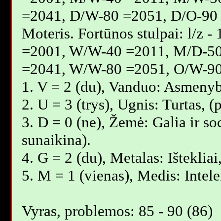
=2041, D/W-80 =2051, D/O-90 
Moteris. Fortūnos stulpai: l/z
=2001, W/W-40 =2011, M/D-5
=2041, W/W-80 =2051, O/W-90
1. V = 2 (du), Vanduo: Asmenyb
2. U = 3 (trys), Ugnis: Turtas,
3. D = 0 (ne), Žemė: Galia ir so
sunaikina).
4. G = 2 (du), Metalas: Išteklia
5. M = 1 (vienas), Medis: Intele
Vyras, problemos: 85 - 90 (86)