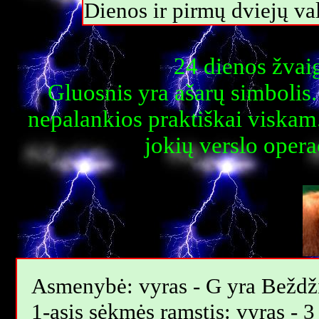
Dienos ir pirmų dviejų 
24 dienos žvai
Gluosnis yra ašarų simbolis
nepalankios praktiškai viskam
jokių verslo opera
Asmenybė: vyras - G yra Beždži
1-asis sėkmės ramstis: vyras - 3