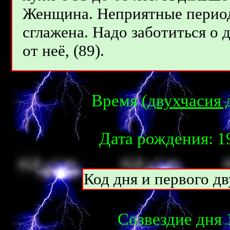
Женщина. Неприятные перио
сглажена. Надо заботиться о д
от неё, (89).
Время (
двухчасия 
Дата рождения: 19
Код дня и первого д
Созвездие дня 