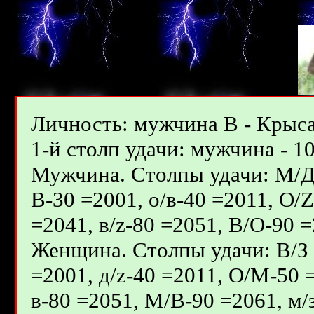
Личность: мужчина В - Крыса
1-й столп удачи: мужчина - 10
Мужчина. Столпы удачи: М/Д - 
В-30 =2001, о/в-40 =2011, О/
=2041, в/z-80 =2051, В/О-90 =
Женщина. Столпы удачи: В/З -
=2001, д/z-40 =2011, О/М-50 =
в-80 =2051, М/В-90 =2061, м/