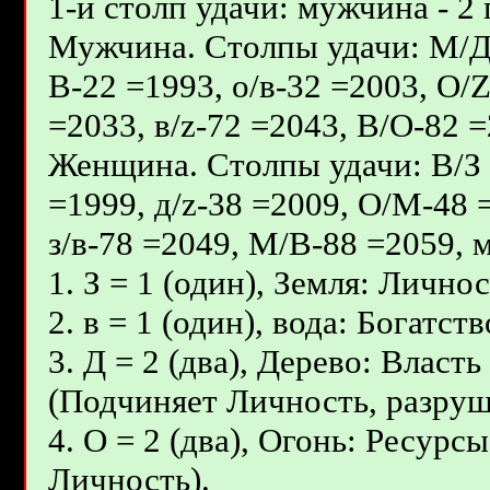
1-й столп удачи: мужчина - 2 
Мужчина. Столпы удачи: М/Д - 
В-22 =1993, о/в-32 =2003, О/
=2033, в/z-72 =2043, В/О-82 =
Женщина. Столпы удачи: В/З -
=1999, д/z-38 =2009, О/М-48 
з/в-78 =2049, М/В-88 =2059, м
1. З = 1 (один), Земля: Личнос
2. в = 1 (один), вода: Богат
3. Д = 2 (два), Дерево: Влас
(Подчиняет Личность, разруш
4. О = 2 (два), Огонь: Ресурс
Личность).