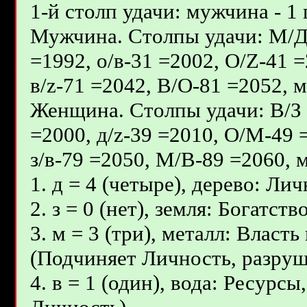
1-й столп удачи: мужчина - 1 
Мужчина. Столпы удачи: М/Д -
=1992, о/в-31 =2002, О/Z-41 
в/z-71 =2042, В/О-81 =2052, м
Женщина. Столпы удачи: В/З -
=2000, д/z-39 =2010, О/М-49 
з/в-79 =2050, М/В-89 =2060, м
1. д = 4 (четыре), дерево: Ли
2. з = 0 (нет), земля: Богатс
3. м = 3 (три), металл: Власт
(Подчиняет Личность, разруш
4. в = 1 (один), вода: Ресурс