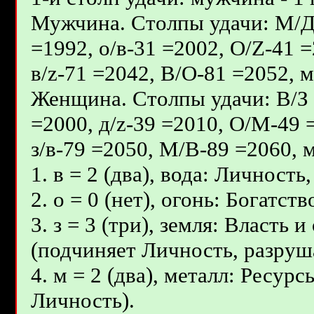
Мужчина. Столпы удачи: М/Д -
=1992, о/в-31 =2002, О/Z-41 
в/z-71 =2042, В/О-81 =2052, м
Женщина. Столпы удачи: В/З -
=2000, д/z-39 =2010, О/М-49 
з/в-79 =2050, М/В-89 =2060, м
1. в = 2 (два), вода: Личность
2. о = 0 (нет), огонь: Богатс
3. з = 3 (три), земля: Власть
(подчиняет Личность, разруш
4. м = 2 (два), металл: Ресур
Личность).