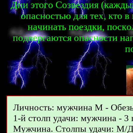
Дни этoгo Coзвeздия (кaжды
oпacнocтью для тex, ктo в 
нaчинaть пoeздки, пocк
пoдвepгaютcя oпacнocти нaп
п
Личность: мужчина М - Обезь
1-й столп удачи: мужчина - 3 
Мужчина. Столпы удачи: М/Д - 