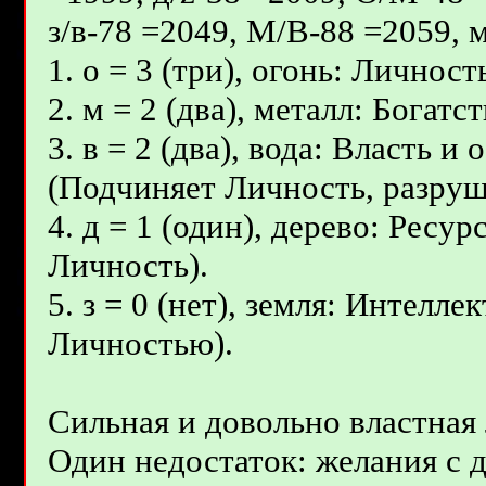
з/в-78 =2049, М/В-88 =2059, м
1. о = 3 (три), огонь: Личност
2. м = 2 (два), металл: Бога
3. в = 2 (два), вода: Власть 
(Подчиняет Личность, разруш
4. д = 1 (один), дерево: Ресу
Личность).
5. з = 0 (нет), земля: Интелл
Личностью).
Сильная и довольно властная 
Один недостаток: желания с 