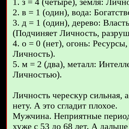
1. з = 4 (четыре), земля: Личн
2. в = 1 (один), вода: Богат
3. д = 1 (один), дерево: Влас
(Подчиняет Личность, разруш
4. о = 0 (нет), огонь: Ресурс
Личность).
5. м = 2 (два), металл: Инте
Личностью).
Личность черескур сильная, а
нету. А это сгладит плохое.
Мужчина. Неприятные период
хуже с 53 до 68 лет. А дальше