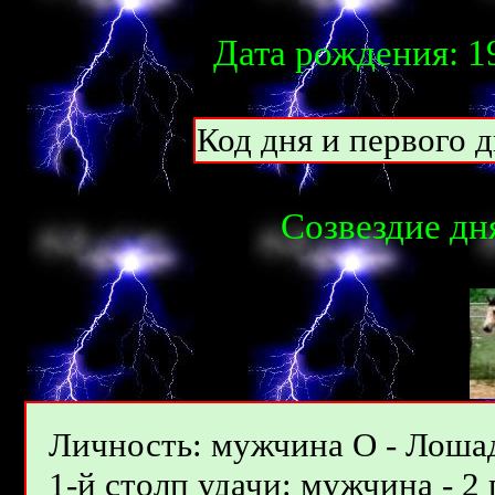
Дата рождения: 19
Код дня и первого д
Созвездие дня
Личность: мужчина О - Лошад
1-й столп удачи: мужчина - 2 