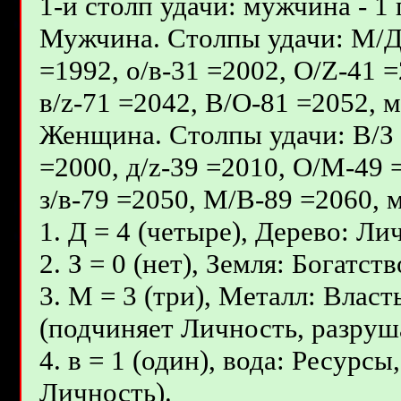
1-й столп удачи: мужчина - 1 
Мужчина. Столпы удачи: М/Д -
=1992, о/в-31 =2002, О/Z-41 
в/z-71 =2042, В/О-81 =2052, м
Женщина. Столпы удачи: В/З -
=2000, д/z-39 =2010, О/М-49 
з/в-79 =2050, М/В-89 =2060, м
1. Д = 4 (четыре), Дерево: Ли
2. З = 0 (нет), Земля: Богатс
3. М = 3 (три), Металл: Влас
(подчиняет Личность, разруш
4. в = 1 (один), вода: Ресурс
Личность).