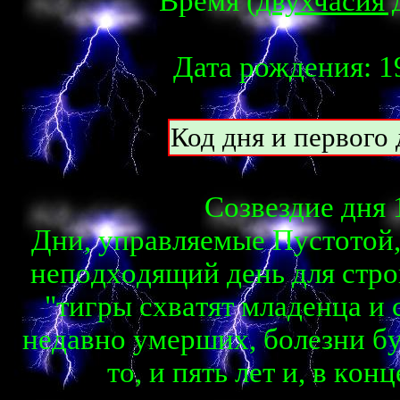
Время (
двухчасия 
Дата рождения: 19
Код дня и первого д
Созвездие дня 
Дни, yпpaвляeмыe Пycтoтoй
нeпoдxoдящий дeнь для cтpo
"тигpы cxвaтят млaдeнцa и 
нeдaвнo yмepшиx, бoлeзни бy
тo, и пять лeт и, в кoн