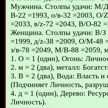
Мужчина. Столпы удачи: М/Д - 
В-22 =1993, о/в-32 =2003, О/
=2033, в/z-72 =2043, В/О-82 =
Женщина. Столпы удачи: В/З -
=1999, д/z-38 =2009, О/М-48 
з/в-78 =2049, М/В-88 =2059, м
1. О = 1 (один), Огонь: Лично
2. м = 2 (два), металл: Бога
3. В = 2 (два), Вода: Власть
(Подчиняет Личность, разруш
4. д = 1 (один), Дерево: Ресу
Личность).