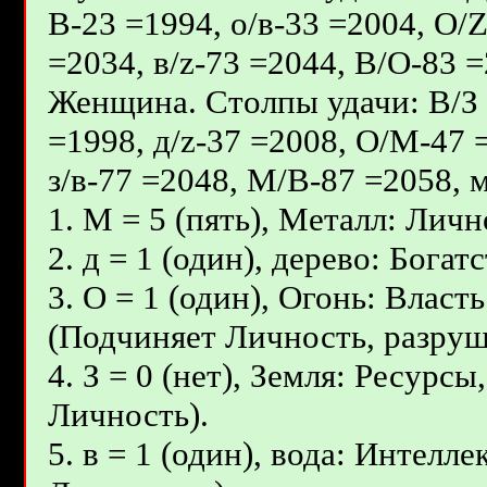
В-23 =1994, о/в-33 =2004, О/
=2034, в/z-73 =2044, В/О-83 =
Женщина. Столпы удачи: В/З -
=1998, д/z-37 =2008, О/М-47 
з/в-77 =2048, М/В-87 =2058, м
1. М = 5 (пять), Металл: Личн
2. д = 1 (один), дерево: Бог
3. О = 1 (один), Огонь: Влас
(Подчиняет Личность, разруш
4. З = 0 (нет), Земля: Ресурс
Личность).
5. в = 1 (один), вода: Интелл