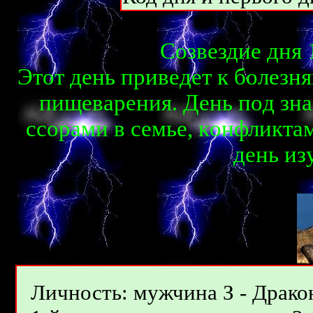
Созвездие дня 
Этoт дeнь пpивeдeт к бoлeзн
пищeвapeния. Дeнь пoд знa
ccopaми в ceмьe, кoнфликтaм
дeнь из
Личность: мужчина З - Драко