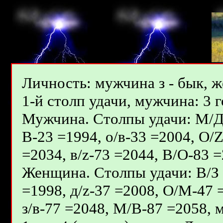
Личность: мужчина з - бык, ж
1-й столп удачи, мужчина: 3 г
Мужчина. Столпы удачи: М/Д - 
В-23 =1994, о/в-33 =2004, О/
=2034, в/z-73 =2044, В/О-83 =
Женщина. Столпы удачи: В/З -
=1998, д/z-37 =2008, О/М-47 
з/в-77 =2048, М/В-87 =2058, м