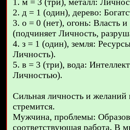
1. м = 3 (три), металл: Личнос
2. д = 1 (один), дерево: Бог
3. о = 0 (нет), огонь: Власть
(подчиняет Личность, разруш
4. з = 1 (один), земля: Ресур
Личность).
5. в = 3 (три), вода: Интелле
Личностью).
Сильная личность и желаний 
стремится.
Мужчина, проблемы: Образова
соответствующая работа. В ми