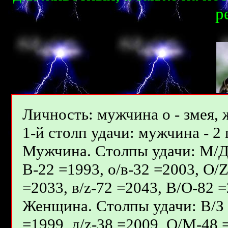
p
Личность: мужчина о - змея, 
1-й столп удачи: мужчина - 2 
Мужчина. Столпы удачи: М/Д - 
В-22 =1993, о/в-32 =2003, О/
=2033, в/z-72 =2043, В/О-82 =
Женщина. Столпы удачи: В/З -
=1999, д/z-38 =2009, О/М-48 