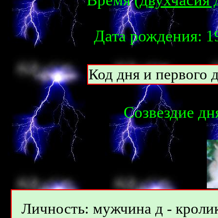
Время (
двухчасия 
Дата рождения: 19
Код дня и первого д
Созвездие дня
Личность: мужчина д - кролик