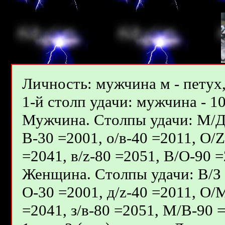
Личность: мужчина м - петух,
1-й столп удачи: мужчина - 10
Мужчина. Столпы удачи: М/Д - 
В-30 =2001, о/в-40 =2011, О/
=2041, в/z-80 =2051, В/О-90 =
Женщина. Столпы удачи: В/З - 
О-30 =2001, д/z-40 =2011, О/
=2041, з/в-80 =2051, М/В-90 =