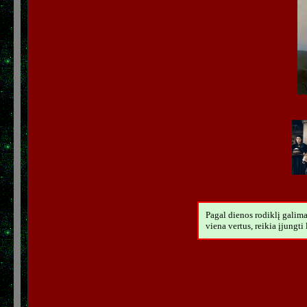
Pagal dienos rodiklį galima 
viena vertus, reikia įjungti 