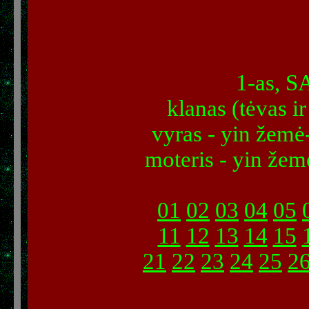
1-as, 
klanas (tėvas ir
vyras - yin žemė-
moteris - yin žemė
01
02
03
04
05
11
12
13
14
15
21
22
23
24
25
2