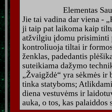
Elementas Saul
Jie tai vadina dar viena -
ji taip pat laikoma kaip ti
atžvilgiu įdomu prisiminti 
kontroliuoja tiltai ir form
ženklas, padedantis plėšik
suteikiama dažymo technika
„Žvaigždė“ yra sėkmės ir b
tinka statyboms; Atlikdami
diena vestuvėms ir laidotu
auka, o tos, kas palaiddos 