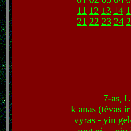
11
12
13
14
1
21
22
23
24
2
7-as, 
klanas (tėvas i
vyras - yin gel
moteris - yin