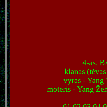
4-as, 
klanas (tėvas
vyras - Yang 
moteris - Yang Že
01
02
03
04
0