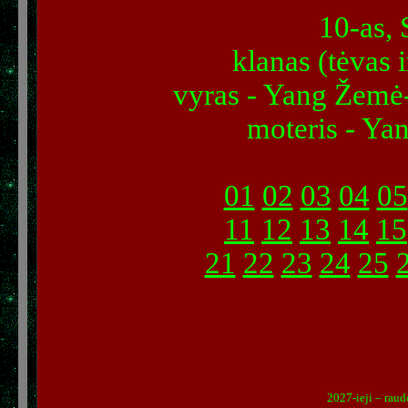
10-as,
klanas (tėvas 
vyras - Yang Žemė
moteris - Ya
01
02
03
04
05
11
12
13
14
15
21
22
23
24
25
2027-ieji – raud